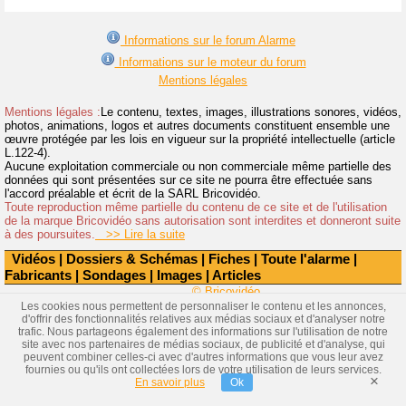
Informations sur le forum Alarme
Informations sur le moteur du forum
Mentions légales
Mentions légales :
Le contenu, textes, images, illustrations sonores, vidéos,
photos, animations, logos et autres documents constituent ensemble une
œuvre protégée par les lois en vigueur sur la propriété intellectuelle (article
L.122-4).
Aucune exploitation commerciale ou non commerciale même partielle des
données qui sont présentées sur ce site ne pourra être effectuée sans
l'accord préalable et écrit de la SARL Bricovidéo.
Toute reproduction même partielle du contenu de ce site et de l'utilisation
de la marque Bricovidéo sans autorisation sont interdites et donneront suite
à des poursuites.
>> Lire la suite
Vidéos
|
Dossiers & Schémas
|
Fiches
|
Toute l'alarme
|
Fabricants
|
Sondages
|
Images
|
Articles
© Bricovidéo
Les cookies nous permettent de personnaliser le contenu et les annonces,
d'offrir des fonctionnalités relatives aux médias sociaux et d'analyser notre
trafic. Nous partageons également des informations sur l'utilisation de notre
site avec nos partenaires de médias sociaux, de publicité et d'analyse, qui
peuvent combiner celles-ci avec d'autres informations que vous leur avez
fournies ou qu'ils ont collectées lors de votre utilisation de leurs services.
×
En savoir plus
Ok