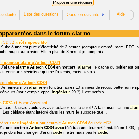
Liste des questions
Aide
écédente
Question suivante
apparentées dans le forum Alarme
h
CD 72
arrêt
impossible
 Suite à une coupure d'électricité de 3 heures (compteur cramé, merci EDF :
che rouge sur clavier. Elle a plus de 8 ans et je comptais...
ingénieur
alarme
Aritech
CD34
 J'ai une
alarme
Aritech
CD34
en mettant l'
alarme
, le cache du boitier est 
fait venir un spécialiste qui me l'a remis, mais n'avais...
vice
alarme
Aritech
CD34
. Je remets mon
alarme
en fonction après 10 années de repos, batteries remp
ngénieurs (par exemple appel
ingénieur
20 ?) Il est parfois...
h
CD34
et Home Assistant
à tous. J'aurais voulu vos avis éclairés sur le sujet ! A la maison j'ai une
alar
es. Les câblage étant intégré dans les murs je suppose que...
pérer
code
ingénieur
sur centrale
Aritech
CD34
équipée rd62
J'ai une centrale
Aritech
CD34
avec
télé-transmetteur rd62 installé en 1993, q
t je dois les changer. J'ai un
code
maitre mais pas le
code
...