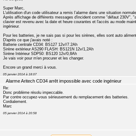
Super Marc,
L'utilisation d'un code utilisateur a remis l’alarme dans une situation normale
Après affichage de différents messages d'incident comme "défaut 230V", "a
clavier est revenu avec la date et heure courantes et l'accès au mode mai
ingénieur.
Pour les batteries, je ne sais pas si pour les sirènes, elles sont auto alime
D'après ce que j'avais noté :
Batterie centrale CD34: BS127 12v//7.2Ah
Sirène extérieur AS290 FLASH: BS121N 12v/1,2Ah
Sirène Intérieur SDP50: BS120 12v/0,8Ah
Je vais voir pour m'en procurer et les changer.
Encore un grand merci à vous.
05 janvier 2014 à 18:07
Alarme Aritech CD34 arrêt impossible avec code ingénieur
Re:
Donc problème résolu impeccable.
Par contre occupez-vous sérieusement du remplacement des batteries.
Cordialement.
Marc
05 janvier 2014 à 20:58