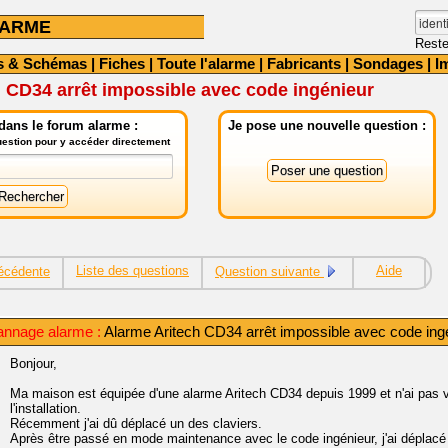
LARME
Reste
s & Schémas
|
Fiches
|
Toute l'alarme
|
Fabricants
|
Sondages
|
I
 CD34 arrêt impossible avec code ingénieur
dans le forum alarme :
Je pose une nouvelle question :
question pour y accéder directement
Liste des questions
Aide
écédente
Question suivante
annage alarme :
Alarme Aritech CD34 arrêt impossible avec code ing
Bonjour,
Ma maison est équipée d'une alarme Aritech CD34 depuis 1999 et n'ai pas 
l'installation.
Récemment j'ai dû déplacé un des claviers.
Après être passé en mode maintenance avec le code ingénieur, j'ai déplacé