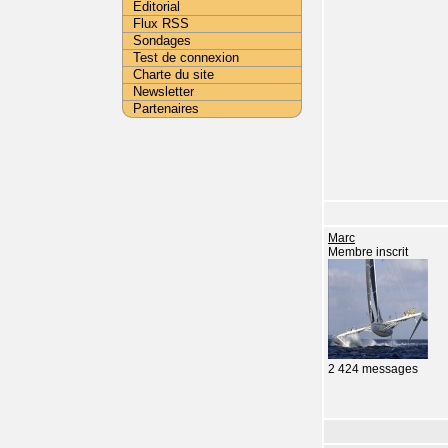
Editorial
Flux RSS
Sondages
Test de connexion
Charte du site
Newsletter
Partenaires
Marc
Membre inscrit
2 424 messages