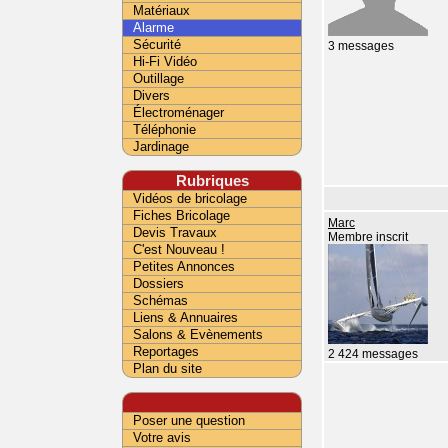
Matériaux
Alarme
Sécurité
3 messages
Hi-Fi Vidéo
Outillage
Divers
Électroménager
Téléphonie
Jardinage
Rubriques
Vidéos de bricolage
Fiches Bricolage
Marc
Devis Travaux
Membre inscrit
C'est Nouveau !
Petites Annonces
Dossiers
Schémas
Liens & Annuaires
Salons & Evènements
Reportages
2 424 messages
Plan du site
Poser une question
Votre avis