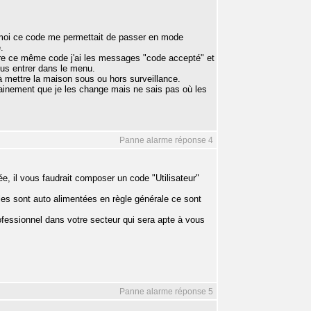
r moi ce code me permettait de passer en mode
.
ntre ce même code j'ai les messages "code accepté" et
plus entrer dans le menu.
 à mettre la maison sous ou hors surveillance.
rtainement que je les change mais ne sais pas où les
Panne alarme réponse 4
e, il vous faudrait composer un code "Utilisateur"
lles sont auto alimentées en règle générale ce sont
professionnel dans votre secteur qui sera apte à vous
Panne alarme réponse 5