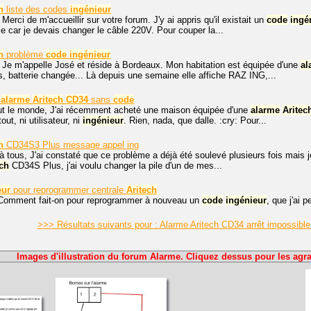
h
liste des codes
ingénieur
 Merci de m'accueillir sur votre forum. J'y ai appris qu'il existait un
code
ingé
le car je devais changer le câble 220V. Pour couper la...
h
problème
code
ingénieur
 Je m'appelle José et réside à Bordeaux. Mon habitation est équipée d'une
al
, batterie changée... Là depuis une semaine elle affiche RAZ ING,...
t
alarme
Aritech
CD34
sans
code
out le monde, J'ai récemment acheté une maison équipée d'une
alarme
Aritec
out, ni utilisateur, ni
ingénieur
. Rien, nada, que dalle. :cry: Pour...
h
CD34S3 Plus message appel ing
à tous, J'ai constaté que ce problème a déjà été soulevé plusieurs fois mais 
ech
CD34S Plus, j'ai voulu changer la pile d'un de mes...
eur
pour reprogrammer centrale
Aritech
 Comment fait-on pour reprogrammer à nouveau un
code
ingénieur
, que j'ai 
>>> Résultats suivants pour : Alarme Aritech CD34 arrêt impossibl
Images d'illustration du forum Alarme. Cliquez dessus pour les agra