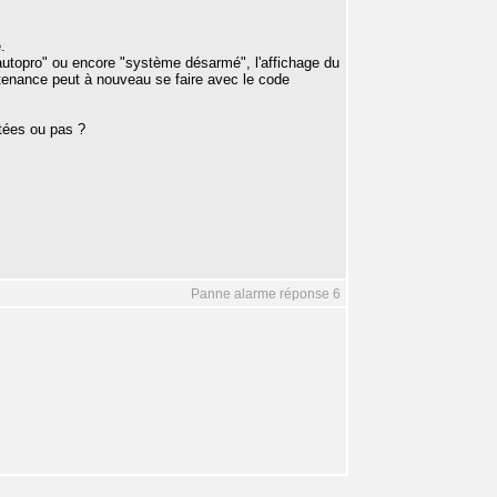
.
utopro" ou encore "système désarmé", l'affichage du
ntenance peut à nouveau se faire avec le code
ntées ou pas ?
Panne alarme réponse 6