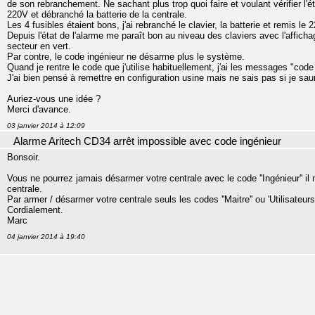
de son rebranchement. Ne sachant plus trop quoi faire et voulant vérifier l'éta
220V et débranché la batterie de la centrale.
Les 4 fusibles étaient bons, j'ai rebranché le clavier, la batterie et remis le 
Depuis l'état de l'alarme me paraît bon au niveau des claviers avec l'affich
secteur en vert.
Par contre, le code ingénieur ne désarme plus le système.
Quand je rentre le code que j'utilise habituellement, j'ai les messages "code
J'ai bien pensé à remettre en configuration usine mais ne sais pas si je saur
Auriez-vous une idée ?
Merci d'avance.
03 janvier 2014 à 12:09
Alarme Aritech CD34 arrêt impossible avec code ingénieur
Bonsoir.
Vous ne pourrez jamais désarmer votre centrale avec le code ''Ingénieur'' i
centrale.
Par armer / désarmer votre centrale seuls les codes ''Maitre'' ou 'Utilisateurs'
Cordialement.
Marc
04 janvier 2014 à 19:40