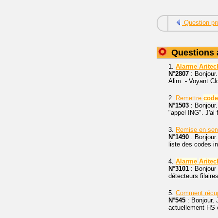
Question pr
Questions 
1.
Alarme
Aritec
N°2807
: Bonjour.
Alim. - Voyant Clo
2.
Remettre
code
N°1503
: Bonjour.
"appel ING". J'ai 
3.
Remise en ser
N°1490
: Bonjour
liste des codes i
4.
Alarme
Aritec
N°3101
: Bonjour 
détecteurs filair
5.
Comment récu
N°545
: Bonjour, 
actuellement HS e