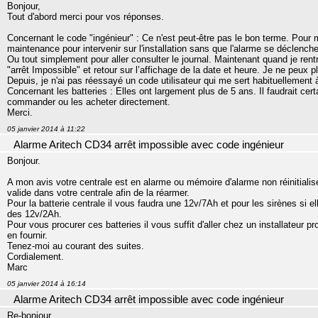
Bonjour,
Tout d'abord merci pour vos réponses.
Concernant le code "ingénieur" : Ce n'est peut-être pas le bon terme. Pou
maintenance pour intervenir sur l'installation sans que l'alarme se déclenche
Ou tout simplement pour aller consulter le journal. Maintenant quand je re
"arrêt Impossible" et retour sur l’affichage de la date et heure. Je ne peux 
Depuis, je n'ai pas réessayé un code utilisateur qui me sert habituellement
Concernant les batteries : Elles ont largement plus de 5 ans. Il faudrait ce
commander ou les acheter directement.
Merci.
05 janvier 2014 à 11:22
Alarme Aritech CD34 arrêt impossible avec code ingénieur
Bonjour.
A mon avis votre centrale est en alarme ou mémoire d'alarme non réinitialisé
valide dans votre centrale afin de la réarmer.
Pour la batterie centrale il vous faudra une 12v/7Ah et pour les sirènes si e
des 12v/2Ah.
Pour vous procurer ces batteries il vous suffit d'aller chez un installateur 
en fournir.
Tenez-moi au courant des suites.
Cordialement.
Marc
05 janvier 2014 à 16:14
Alarme Aritech CD34 arrêt impossible avec code ingénieur
Re-bonjour,