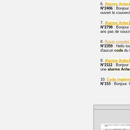
6.
Alarme
Aritec
N°2406
: Bonjour.
ouvert le couverc
7.
Alarme
Aritec
N°2798
: Bonjour.
ans pas de soucis
8.
Reset comple
N°2359
: Hello t
d'aucun
code
du t
9.
Alarme
Aritec
N°2112
: Bonjour 
une
alarme
Arit
10.
Code
ingéni
N°153
: Bonjour.