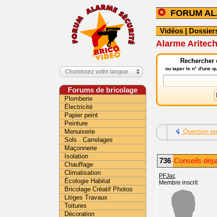
FORUM A
Vidéos
|
Dossier
Alarme Aritech
Rechercher 
ou taper le n° d'une 
Choisissez votre langue
Forums de bricolage
Plomberie
Électricité
Papier peint
Peinture
Menuiserie
Question pr
Sols . Carrelages
Maçonnerie
Isolation
736
Conseils dép
Chauffage
Climatisation
PFJac
Écologie Habitat
Membre inscrit
Bricolage Créatif Photos
Litiges Travaux
Toitures
Décoration