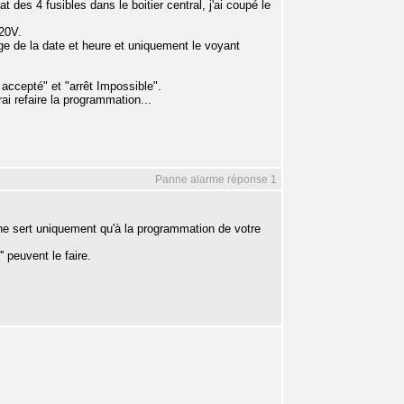
t des 4 fusibles dans le boitier central, j'ai coupé le
220V.
age de la date et heure et uniquement le voyant
 accepté" et "arrêt Impossible".
ai refaire la programmation...
Panne alarme réponse 1
l ne sert uniquement qu'à la programmation de votre
' peuvent le faire.