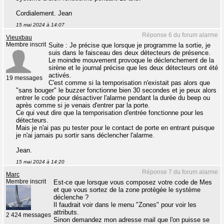
Cordialement. Jean
15 mai 2024 à 14:07
Réponse 6 du forum alarme
Vieuxbau
Membre inscrit
Suite : Je précise que lorsque je programme la sortie, je
suis dans le faisceau des deux détecteurs de présence.
Le moindre mouvement provoque le déclenchement de la
sirène et le journal précise que les deux détecteurs ont été
activés.
19 messages
C'est comme si la temporisation n'existait pas alors que
"sans bouger" le buzzer fonctionne bien 30 secondes et je peux alors
entrer le code pour désactiver l'alarme pendant la durée du beep ou
après comme si je venais d'entrer par la porte.
Ce qui veut dire que la temporisation d'entrée fonctionne pour les
détecteurs.
Mais je n'ai pas pu tester pour le contact de porte en entrant puisque
je n'ai jamais pu sortir sans déclencher l'alarme.
Jean.
15 mai 2024 à 14:20
Réponse 7 du forum alarme
Marc
Membre inscrit
Est-ce que lorsque vous composez votre code de Mes
et que vous sortez de la zone protégée le système
déclenche ?
Il faudrait voir dans le menu "Zones" pour voir les
attributs.
2 424 messages
Sinon demandez mon adresse mail que l'on puisse se