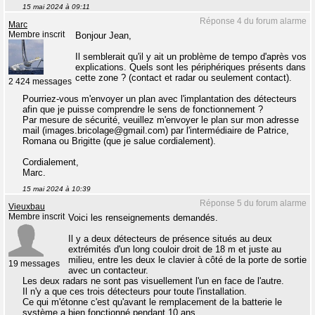
15 mai 2024 à 09:11
Réponse 4 du forum alarme
Marc
Membre inscrit
Bonjour Jean,
Il semblerait qu'il y ait un problème de tempo d'après vos
explications. Quels sont les périphériques présents dans
cette zone ? (contact et radar ou seulement contact).
2 424 messages
Pourriez-vous m'envoyer un plan avec l'implantation des détecteurs
afin que je puisse comprendre le sens de fonctionnement ?
Par mesure de sécurité, veuillez m'envoyer le plan sur mon adresse
mail (images.bricolage@gmail.com) par l'intermédiaire de Patrice,
Romana ou Brigitte (que je salue cordialement).
Cordialement,
Marc.
15 mai 2024 à 10:39
Réponse 5 du forum alarme
Vieuxbau
Membre inscrit
Voici les renseignements demandés.
Il y a deux détecteurs de présence situés au deux
extrémités d'un long couloir droit de 18 m et juste au
milieu, entre les deux le clavier à côté de la porte de sortie
19 messages
avec un contacteur.
Les deux radars ne sont pas visuellement l'un en face de l'autre.
Il n'y a que ces trois détecteurs pour toute l'installation.
Ce qui m'étonne c'est qu'avant le remplacement de la batterie le
système a bien fonctionné pendant 10 ans.