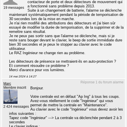
contacteur de porte et deux détecteurs de mouvement qui
a fonctionné sans problème depuis 2013.
19 messages
Suite à un changement de batterie, l'alarme se déclenche
maintenant systématiquement pendant la période de temporisation de
30 secondes lors de la mise en marche.
Je n'ai rien modifié des attributions des détecteurs et j'ai bien sûr
essayé de modifier la durée de temporisation, de la supprimer et de la
remettre sans résultat.
Je ne peux pas sortir sans que l'alarme se déclenche, mais si je
reste sans bouger devant le clavier, le beep de sortie immédiate dure
bien 30 secondes et je peux le stopper au clavier avec le code
utilisateur.
Le RAZ Ingénieur ne change rien au problème.
Les détecteurs de présence se mettraient-ils en auto-protection ?
Et comment résoudre ce problème ?
Merci d'avance pour vos lumières.
14 mai 2024 à 14:27
Réponse 1 du forum alarme
Marc
Membre inscrit
Bonjour.
Votre centrale est en défaut "Ap Ing" à tous les coups.
Avez-vous réellement le code "Ingénieur" qui vous
permet de mettre la centrale en "Maintenance".
2 424 messages
Au clavier avec le code "Ingénieur" vous devez avoir les
infos suivantes :
Tapez code "Ingénieur" ---> La centrale va déclenchée pendant 2 à 3
secondes
Le clavier indique :