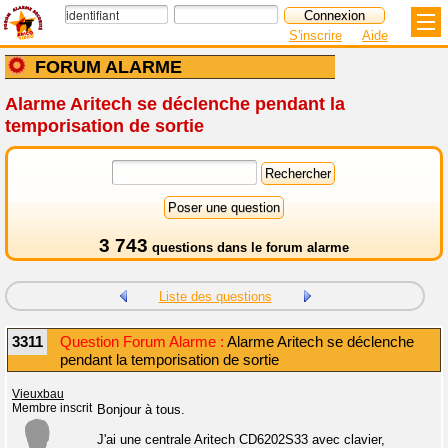
S'inscrire
Aide
FORUM ALARME
Alarme Aritech se déclenche pendant la
temporisation de sortie
3 743
questions dans le
forum alarme
Liste des questions
3311
Question Forum Alarme :
Alarme Aritech se déclenche
pendant la temporisation de sortie
Vieuxbau
Membre inscrit
Bonjour à tous.
J'ai une centrale Aritech CD6202S33 avec clavier,