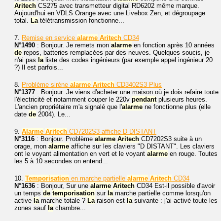
Aritech
CS275 avec transmetteur digital RD6202 même marque.
Aujourd'hui en VDLS Orange avec une Livebox Zen, et dégroupage
total.
La
télétransmission fonctionne...
7.
Remise en service
alarme
Aritech
CD34
N°1490
: Bonjour. Je remets mon
alarme
en fonction après 10 années
de
repos, batteries remplacées par des neuves. Quelques soucis, je
n'ai pas
la
liste des codes ingénieurs (par exemple appel ingénieur 20
?) Il est parfois...
8.
Problème sirène
alarme
Aritech
CD3402S3 Plus
N°1377
: Bonjour. Je viens d'acheter une maison où je dois refaire toute
l'électricité et notamment couper le 220v
pendant
plusieurs heures.
L'ancien propriétaire m'a signalé que l'
alarme
ne fonctionne plus (elle
date
de
2004). Le...
9.
Alarme
Aritech
CD7202S3 affiche D DISTANT
N°3116
: Bonjour. Problème
alarme
Aritech
CD7202S3 suite à un
orage, mon
alarme
affiche sur les claviers "D DISTANT". Les claviers
ont le voyant alimentation en vert et le voyant
alarme
en rouge. Toutes
les 5 à 10 secondes on entend...
10.
Temporisation
en marche partielle
alarme
Aritech
CD34
N°1636
: Bonjour, Sur une
alarme
Aritech
CD34 Est-il possible d'avoir
un temps
de
temporisation
sur
la
marche partielle comme lorsqu'on
active
la
marche totale ?
La
raison est
la
suivante : j'ai activé toute les
zones sauf
la
chambre...