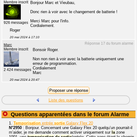
Membre inscrit
Bonjour Marc et Vieubau,
Donc rien à voir avec le changement de batterie !
Merci Marc pour l'info.
926 messages
Cordialement.
Roger
20 mai 2024 à 17:10
Réponse 17 du forum alarme
Marc
Membre inscrit
Bonsoir Roger.
Non non rien à voir avec la batterie uniquement une
erreur de programmation.
Cordialement
2 424 messages
Marc
20 mai 2024 à 20:47
Liste des questions
Questions apparentées dans le forum Alarme
1.
Temporisation
entrée
sortie
Galaxy Flex 20
N°2950
: Bonjour. Concernant une Galaxy Flex 20 quelqu’un pourrait-il
m’aider, je me demande comment activer uniquement sur
la
zone
1001, une
temporisation
de
sortie
/entrée. Cette zone étant le chemin