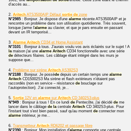
d’accès au...
2.
Aritech
ATS3500AIP Défaut
sortie
de
zone
N°2985
: Bonjour. Je dispose d'une
alarme
récente ATS3500AIP et je
rencontre un problème dans son utilisation quotidienne. Très souvent,
lorsque j'arme l'
alarme
au clavier, et que je pars ensuite en passant
devant un IR temporisé...
3.
Alarme
Aritech
CD34 et Home Assistant
N°3101
: Bonjour à tous. J'aurais voulu vos avis éclairés sur le sujet ! A
la
maison j'ai une
alarme
Aritech
CD34 fonctionnelle avec une série
de
détecteurs filaires. Les câblage étant intégré dans les murs je
suppose que...
4.
Problème sur sirène
Aritech
AS392S3
N°2188
: Bonjour. Je possè
de
depuis un certain temps une
alarme
Aritech
CD15002S3 Ma sirène et flash extérieurs n’étaient pas
raccordés (non en service – résistance
de
bouclage sur
l’autoprotection). J’ai connecté, je...
5.
Sortie
12V en
alarme
sur
Aritech
CD 3402S3-plus
N°949
: Bonjour à tous ! En ce lundi
de
Pentecôte, j'ai décidé
de
me
lancer dans le câblage
de
la
centrale
Aritech
CD 3402S3-plus. Pour
l'instant tout s'est bien passé, sauf qu'au moment
de
connecter mon
alarme
intérieur, je me...
6.
Transmetteur
Aritech
RD6202 et passage fibre
N°2390
: Bonjour. Mon installation d'
alarme
comporte une centrale