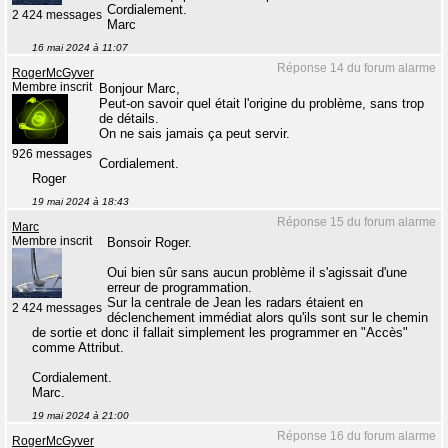
Cordialement.
2 424 messages
Marc
16 mai 2024 à 11:07
Réponse 14 du forum alarme
RogerMcGyver
Membre inscrit
Bonjour Marc,
Peut-on savoir quel était l'origine du problème, sans trop
de détails.
On ne sais jamais ça peut servir.
926 messages
Cordialement.
Roger
19 mai 2024 à 18:43
Réponse 15 du forum alarme
Marc
Membre inscrit
Bonsoir Roger.
Oui bien sûr sans aucun problème il s'agissait d'une
erreur de programmation.
Sur la centrale de Jean les radars étaient en
2 424 messages
déclenchement immédiat alors qu'ils sont sur le chemin
de sortie et donc il fallait simplement les programmer en "Accès"
comme Attribut.
Cordialement.
Marc.
19 mai 2024 à 21:00
Réponse 16 du forum alarme
RogerMcGyver