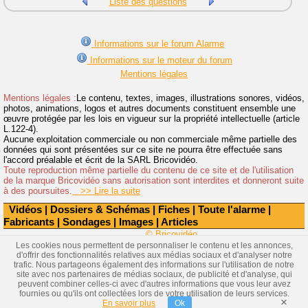
Liste des questions
Informations sur le forum Alarme
Informations sur le moteur du forum
Mentions légales
Mentions légales :
Le contenu, textes, images, illustrations sonores, vidéos,
photos, animations, logos et autres documents constituent ensemble une
œuvre protégée par les lois en vigueur sur la propriété intellectuelle (article
L.122-4).
Aucune exploitation commerciale ou non commerciale même partielle des
données qui sont présentées sur ce site ne pourra être effectuée sans
l'accord préalable et écrit de la SARL Bricovidéo.
Toute reproduction même partielle du contenu de ce site et de l'utilisation
de la marque Bricovidéo sans autorisation sont interdites et donneront suite
à des poursuites.
>> Lire la suite
Vidéos
|
Dossiers & Schémas
|
Fiches
|
Toute l'alarme
|
Fabricants
|
Sondages
|
Images
|
Articles
© Bricovidéo
Les cookies nous permettent de personnaliser le contenu et les annonces,
d'offrir des fonctionnalités relatives aux médias sociaux et d'analyser notre
trafic. Nous partageons également des informations sur l'utilisation de notre
site avec nos partenaires de médias sociaux, de publicité et d'analyse, qui
peuvent combiner celles-ci avec d'autres informations que vous leur avez
fournies ou qu'ils ont collectées lors de votre utilisation de leurs services.
×
En savoir plus
Ok