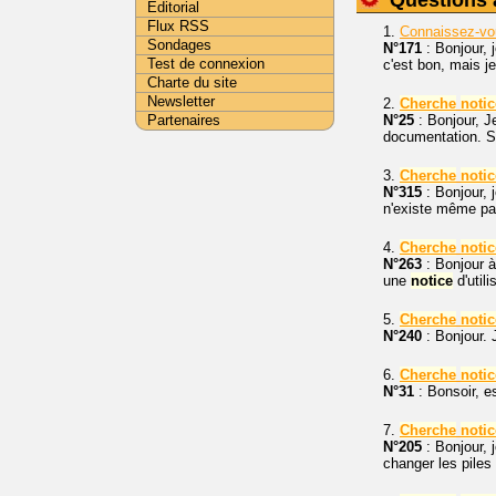
Questions 
Editorial
Flux RSS
1.
Connaissez-vou
Sondages
N°171
: Bonjour, 
Test de connexion
c'est bon, mais je
Charte du site
Newsletter
2.
Cherche
notic
Partenaires
N°25
: Bonjour, J
documentation. S
3.
Cherche
notic
N°315
: Bonjour, 
n'existe même pa
4.
Cherche
notic
N°263
: Bonjour à
une
notice
d'utili
5.
Cherche
notic
N°240
: Bonjour.
6.
Cherche
notic
N°31
: Bonsoir, e
7.
Cherche
notic
N°205
: Bonjour, 
changer les piles