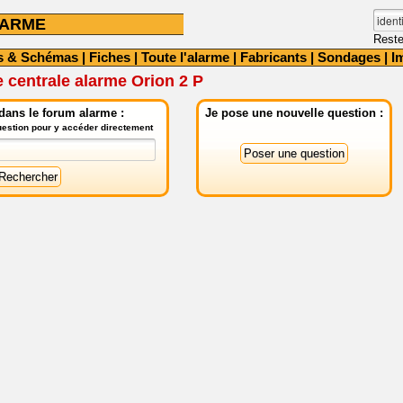
LARME
Reste
s & Schémas
|
Fiches
|
Toute l'alarme
|
Fabricants
|
Sondages
|
I
 centrale alarme Orion 2 P
dans le forum alarme :
Je pose une nouvelle question :
question pour y accéder directement