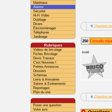
Matériaux
Alarme
Sécurité
Hi-Fi Vidéo
Outillage
Divers
Question pr
Électroménager
Téléphonie
Jardinage
250
Conseils répa
Rubriques
Vidéos de bricolage
Invité
Fiches Bricolage
Devis Travaux
C'est Nouveau !
Petites Annonces
Dossiers
Schémas
Liens & Annuaires
Salons & Evènements
Reportages
Plan du site
Question pr
Poser une question
Votre avis