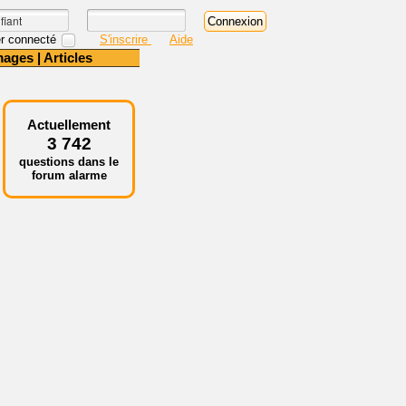
r connecté
S'inscrire
Aide
mages
|
Articles
Actuellement
3 742
questions dans le
forum alarme