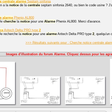
e
centrale
alarme
Septam sinfonia
un a la
notice
de la
centrale
septam sinfonia 2640, ou bien le code usine ? J'
e
alarme
Phenix AL800
 Je
cherche
la
notice
pour une
Alarme
Phenix AL800. Merci d'avance.
ice
Aritech Delta PRO type
2
Je recherche la
notice
pour une
alarme
Aritech Delta PRO type
2
, quelqu'un 
>>> Résultats suivants pour : Cherche notice centrale ala
Images d'illustration du forum Alarme. Cliquez dessus pour les agra