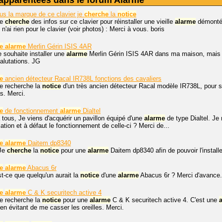
apparentées dans le forum Alarme
s la marque de ce clavier je
cherche
la
notice
je
cherche
des infos sur ce clavier pour réinstaller une vieille
alarme
démontée 
 n'ai rien pour le clavier (voir photos) : Merci à vous. boris
e
alarme
Merlin Gérin ISIS 4AR
e souhaite installer une
alarme
Merlin Gérin ISIS 4AR dans ma maison, mais 
alutations. JG
e
ancien détecteur Racal IR738L fonctions des cavaliers
je recherche la
notice
d'un très ancien détecteur Racal modèle IR738L, pour sav
s. Merci.
e
de fonctionnement
alarme
Dialtel
 tous, Je viens d'acquérir un pavillon équipé d'une
alarme
de type Dialtel. Je 
sation et à défaut le fonctionnement de celle-ci ? Merci de...
e
alarme
Daitem dp8340
 Je
cherche
la
notice
pour une
alarme
Daitem dp8340 afin de pouvoir l'installe
e
alarme
Abacus 6r
st-ce que quelqu'un aurait la
notice
d'une
alarme
Abacus 6r ? Merci d'avance.
e
alarme
C & K securitech active 4
je recherche la
notice
pour une
alarme
C & K securitech active 4. C'est une
 en évitant de me casser les oreilles. Merci.