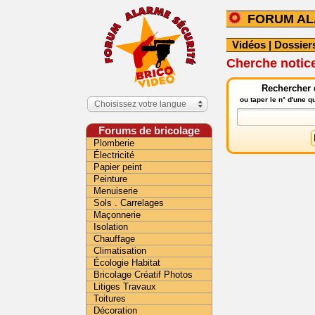
FORUM A
Vidéos
|
Dossier
Cherche notice
Rechercher 
ou taper le n° d'une 
Choisissez votre langue
Forums de bricolage
Plomberie
Électricité
Papier peint
Peinture
Menuiserie
Sols . Carrelages
Maçonnerie
Isolation
Chauffage
Climatisation
Écologie Habitat
Bricolage Créatif Photos
Litiges Travaux
Toitures
Décoration