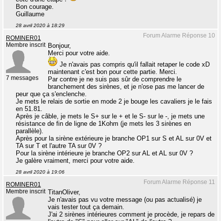
Bon courage.
Guillaume
28 avril 2020 à 18:29
Forum Alarme Réponse 10
ROMINER01
Membre inscrit
Bonjour,
Merci pour votre aide.
Je n'avais pas compris qu'il fallait retaper le code xD
maintenant c'est bon pour cette partie. Merci.
7 messages
Par contre je ne suis pas sûr de comprendre le
branchement des sirènes, et je n'ose pas me lancer de
peur que ça s'enclenche.
Je mets le relais de sortie en mode 2 je bouge les cavaliers je le fais
en 51.81.
Après je câble, je mets le S+ sur le + et le S- sur le -, je mets une
résistance de fin de ligne de 1Kohm (je mets les 3 sirènes en
parallèle).
Après pour la sirène extérieure je branche OP1 sur S et AL sur 0V et
TA sur T et l'autre TA sur 0V ?
Pour la sirène intérieure je branche OP2 sur AL et AL sur 0V ?
Je galère vraiment, merci pour votre aide.
28 avril 2020 à 19:06
Forum Alarme Réponse 11
ROMINER01
Membre inscrit
TitanOliver,
Je n'avais pas vu votre message (ou pas actualisé) je
vais tester tout ça demain.
J'ai 2 sirènes intérieures comment je procède, je repars de