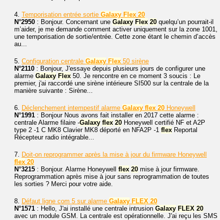
4.
Temporisation entrée sortie
Galaxy
Flex
20
N°2950
: Bonjour. Concernant une
Galaxy
Flex
20
quelqu’un pourrait-il
m’aider, je me demande comment activer uniquement sur la zone 1001,
une temporisation de sortie/entrée. Cette zone étant le chemin d’accès
au...
5.
Configuration centrale
Galaxy
Flex
50 sirène
N°2110
: Bonjour, J'essaye depuis plusieurs jours de configurer une
alarme
Galaxy
Flex
50. Je rencontre en ce moment 3 soucis : Le
premier, j'ai raccordé une sirène intérieure SI500 sur la centrale de la
manière suivante : Sirène...
6.
Déclenchement intempestif alarme
Galaxy
flex
20
Honeywell
N°1991
: Bonjour Nous avons fait installer en 2017 cette alarme :
centrale Alarme filaire -
Galaxy
flex
20
Honeywell certifié NF et A2P
type 2 -1 C MK8 Clavier MK8 déporté en NFA2P -1
flex
Reportal
Récepteur radio intégrable...
7.
Doit-on reprogrammer après la mise à jour du firmware Honeywell
flex
20
N°3215
: Bonjour. Alarme Honeywell
flex
20
mise à jour firmware.
Reprogrammation après mise à jour sans reprogrammation de toutes
les sorties ? Merci pour votre aide.
8.
Défaut ligne com 5 sur alarme
Galaxy
FLEX
20
N°1571
: Hello, J'ai installé une centrale intrusion
Galaxy
FLEX
20
avec un module GSM. La centrale est opérationnelle. J'ai reçu les SMS