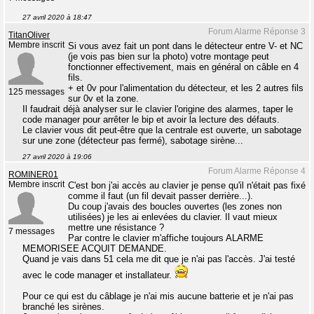
27 avril 2020 à 18:47
Forum Alarme Réponse 3
TitanOliver
Membre inscrit
Si vous avez fait un pont dans le détecteur entre V- et NC
(je vois pas bien sur la photo) votre montage peut
fonctionner effectivement, mais en général on câble en 4
fils.
+ et 0v pour l'alimentation du détecteur, et les 2 autres fils
125 messages
sur 0v et la zone.
Il faudrait déjà analyser sur le clavier l'origine des alarmes, taper le
code manager pour arrêter le bip et avoir la lecture des défauts.
Le clavier vous dit peut-être que la centrale est ouverte, un sabotage
sur une zone (détecteur pas fermé), sabotage sirène...
27 avril 2020 à 19:06
Forum Alarme Réponse 4
ROMINER01
Membre inscrit
C'est bon j'ai accès au clavier je pense qu'il n'était pas fixé
comme il faut (un fil devait passer derrière...).
Du coup j'avais des boucles ouvertes (les zones non
utilisées) je les ai enlevées du clavier. Il vaut mieux
mettre une résistance ?
7 messages
Par contre le clavier m'affiche toujours ALARME
MEMORISEE ACQUIT DEMANDE.
Quand je vais dans 51 cela me dit que je n'ai pas l'accès. J'ai testé
avec le code manager et installateur.
Pour ce qui est du câblage je n'ai mis aucune batterie et je n'ai pas
branché les sirènes.