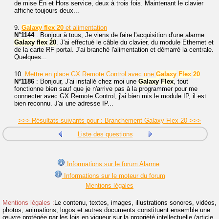
de mise En et Hors service, deux à trois fois. Maintenant le clavier
affiche toujours deux...
9.
Galaxy
flex
20
et alimentation
N°1144
: Bonjour à tous, Je viens de faire l'acquisition d'une alarme
Galaxy
flex
20
. J'ai effectué le câble du clavier, du module Ethernet et
de la carte RF portal. J'ai branché l'alimentation et démarré la centrale.
Quelques...
10.
Mettre en place GX Remote Control avec une
Galaxy
Flex
20
N°1186
: Bonjour, J'ai installé chez moi une
Galaxy
Flex
, tout
fonctionne bien sauf que je n'arrive pas à la programmer pour me
connecter avec GX Remote Control, j'ai bien mis le module IP, il est
bien reconnu. J'ai une adresse IP...
>>> Résultats suivants pour : Branchement Galaxy Flex 20 >>>
Liste des questions
Informations sur le forum Alarme
Informations sur le moteur du forum
Mentions légales
Mentions légales :
Le contenu, textes, images, illustrations sonores, vidéos,
photos, animations, logos et autres documents constituent ensemble une
œuvre protégée par les lois en vigueur sur la propriété intellectuelle (article