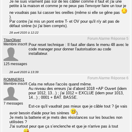
Je ne suis vraiment pas sûr de les câbler comme il faut et j'ai une
petite à la maison et comme je ne peux pas l'envoyer faire un tour je
ne voudrais pas lui casser les oreilles (même si elle se gêne pas
).
Par contre j'ai mis un pont entre T- et OV pour qu'il n'y ait pas de
défaut sirène (si j'ai bien compris).
28 avril 2020 à 12:22
Forum Alarme Réponse 5
TitanOliver
Membre inscrit
Pour reset technique : Il faut aller dans le menu 48 avec le
code manager pour donner l'autorisation au code
installateur.
125 messages
28 avril 2020 à 13:39
Forum Alarme Réponse 6
ROMINER01
Membre inscrit
Cela me refuse l'accès quand même.
Au niveau des erreurs j'ai d’abord 1018 +AP Ouvert (idem
pour 1012, 13...) ; j'ai 1012 = EXCLUE (idem pour 1013,
14...) ; 0001 + BAT. BASSE.
7 messages
Est-ce qu'il vaudrait pas mieux que je câble tout ? (je vais
avoir besoin d'aide pour les sirènes
).
Je mets la batterie et je mets des résistances sur les boucles non
utilisées ?
J'ai surtout peur que ça s’enclenche et que je n'arrive pas à tout