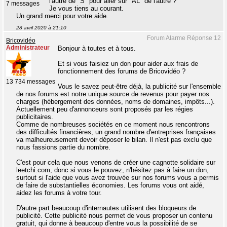
l'autre de "S" pour aller sur "AL" de l'autre ?
7 messages
Je vous tiens au courant.
Un grand merci pour votre aide.
28 avril 2020 à 21:10
Forum Alarme Réponse 12
Bricovidéo
Administrateur
Bonjour à toutes et à tous.
Et si vous faisiez un don pour aider aux frais de
fonctionnement des forums de Bricovidéo ?
13 734 messages
Vous le savez peut-être déjà, la publicité sur l'ensemble
de nos forums est notre unique source de revenus pour payer nos
charges (hébergement des données, noms de domaines, impôts...).
Actuellement peu d'annonceurs sont proposés par les régies
publicitaires.
Comme de nombreuses sociétés en ce moment nous rencontrons
des difficultés financières, un grand nombre d'entreprises françaises
va malheureusement devoir déposer le bilan. Il n'est pas exclu que
nous fassions partie du nombre.
C'est pour cela que nous venons de créer une cagnotte solidaire sur
leetchi.com, donc si vous le pouvez, n'hésitez pas à faire un don,
surtout si l'aide que vous avez trouvée sur nos forums vous a permis
de faire de substantielles économies. Les forums vous ont aidé,
aidez les forums à votre tour.
D'autre part beaucoup d'internautes utilisent des bloqueurs de
publicité. Cette publicité nous permet de vous proposer un contenu
gratuit, qui donne à beaucoup d'entre vous la possibilité de se