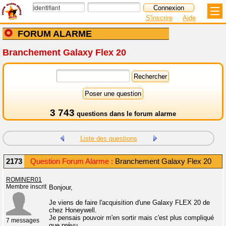
S'inscrire
Aide
FORUM ALARME
Branchement Galaxy Flex 20
3 743
questions dans le
forum alarme
Liste des questions
2173
Question Forum Alarme :
Branchement Galaxy Flex 20
ROMINER01
Membre inscrit
Bonjour,
Je viens de faire l'acquisition d'une Galaxy FLEX 20 de
chez Honeywell.
Je pensais pouvoir m'en sortir mais c'est plus compliqué
7 messages
que prévu.