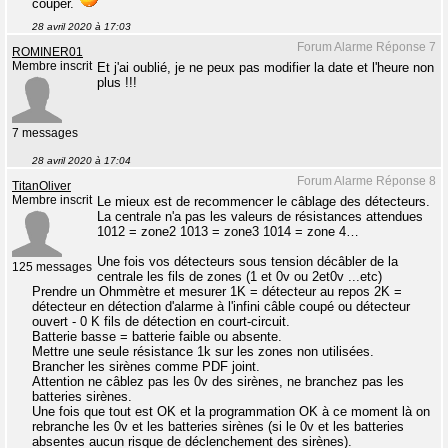
couper.
28 avril 2020 à 17:03
Forum Alarme Réponse 7
ROMINER01
Membre inscrit
Et j'ai oublié, je ne peux pas modifier la date et l'heure non
plus !!!
7 messages
28 avril 2020 à 17:04
Forum Alarme Réponse 8
TitanOliver
Membre inscrit
Le mieux est de recommencer le câblage des détecteurs.
La centrale n'a pas les valeurs de résistances attendues
1012 = zone2 1013 = zone3 1014 = zone 4…
Une fois vos détecteurs sous tension décâbler de la
125 messages
centrale les fils de zones (1 et 0v ou 2et0v ...etc)
Prendre un Ohmmètre et mesurer 1K = détecteur au repos 2K =
détecteur en détection d'alarme à l'infini câble coupé ou détecteur
ouvert - 0 K fils de détection en court-circuit.
Batterie basse = batterie faible ou absente.
Mettre une seule résistance 1k sur les zones non utilisées.
Brancher les sirènes comme PDF joint.
Attention ne câblez pas les 0v des sirènes, ne branchez pas les
batteries sirènes.
Une fois que tout est OK et la programmation OK à ce moment là on
rebranche les 0v et les batteries sirènes (si le 0v et les batteries
absentes aucun risque de déclenchement des sirènes).