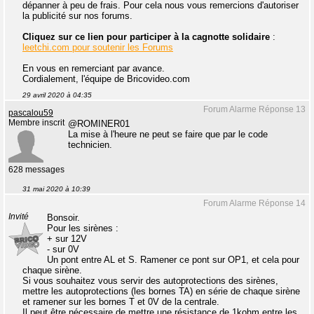
dépanner à peu de frais. Pour cela nous vous remercions d'autoriser
la publicité sur nos forums.
Cliquez sur ce lien pour participer à la cagnotte solidaire
:
leetchi.com pour soutenir les Forums
En vous en remerciant par avance.
Cordialement, l'équipe de Bricovideo.com
29 avril 2020 à 04:35
Forum Alarme Réponse 13
pascalou59
Membre inscrit
@ROMINER01
La mise à l'heure ne peut se faire que par le code
technicien.
628 messages
31 mai 2020 à 10:39
Forum Alarme Réponse 14
Invité
Bonsoir.
Pour les sirènes :
+ sur 12V
- sur 0V
Un pont entre AL et S. Ramener ce pont sur OP1, et cela pour
chaque sirène.
Si vous souhaitez vous servir des autoprotections des sirènes,
mettre les autoprotections (les bornes TA) en série de chaque sirène
et ramener sur les bornes T et 0V de la centrale.
Il peut être nécessaire de mettre une résistance de 1kohm entre les