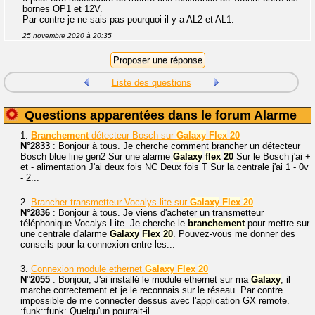
bornes OP1 et 12V.
Par contre je ne sais pas pourquoi il y a AL2 et AL1.
25 novembre 2020 à 20:35
Liste des questions
Questions apparentées dans le forum Alarme
1.
Branchement
détecteur Bosch sur
Galaxy
Flex
20
N°2833
: Bonjour à tous. Je cherche comment brancher un détecteur
Bosch blue line gen2 Sur une alarme
Galaxy
flex
20
Sur le Bosch j'ai +
et - alimentation J'ai deux fois NC Deux fois T Sur la centrale j'ai 1 - 0v
- 2...
2.
Brancher transmetteur Vocalys lite sur
Galaxy
Flex
20
N°2836
: Bonjour à tous. Je viens d'acheter un transmetteur
téléphonique Vocalys Lite. Je cherche le
branchement
pour mettre sur
une centrale d'alarme
Galaxy
Flex
20
. Pouvez-vous me donner des
conseils pour la connexion entre les...
3.
Connexion module ethernet
Galaxy
Flex
20
N°2055
: Bonjour, J'ai installé le module ethernet sur ma
Galaxy
, il
marche correctement et je le reconnais sur le réseau. Par contre
impossible de me connecter dessus avec l'application GX remote.
:funk::funk: Quelqu'un pourrait-il...