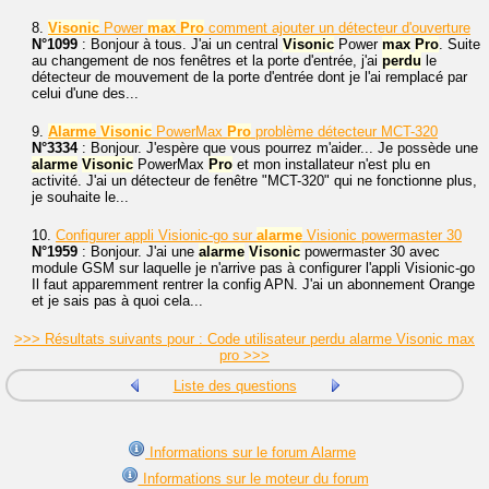
8.
Visonic
Power
max
Pro
comment ajouter un détecteur d'ouverture
N°1099
: Bonjour à tous. J'ai un central
Visonic
Power
max
Pro
. Suite
au changement de nos fenêtres et la porte d'entrée, j'ai
perdu
le
détecteur de mouvement de la porte d'entrée dont je l'ai remplacé par
celui d'une des...
9.
Alarme
Visonic
PowerMax
Pro
problème détecteur MCT-320
N°3334
: Bonjour. J'espère que vous pourrez m'aider... Je possède une
alarme
Visonic
PowerMax
Pro
et mon installateur n'est plu en
activité. J'ai un détecteur de fenêtre "MCT-320" qui ne fonctionne plus,
je souhaite le...
10.
Configurer appli Visionic-go sur
alarme
Visionic powermaster 30
N°1959
: Bonjour. J'ai une
alarme
Visonic
powermaster 30 avec
module GSM sur laquelle je n'arrive pas à configurer l'appli Visionic-go
Il faut apparemment rentrer la config APN. J'ai un abonnement Orange
et je sais pas à quoi cela...
>>> Résultats suivants pour : Code utilisateur perdu alarme Visonic max
pro >>>
Liste des questions
Informations sur le forum Alarme
Informations sur le moteur du forum