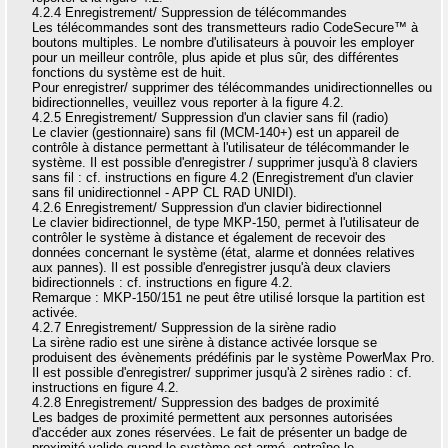
4.2.4 Enregistrement/ Suppression de télécommandes
Les télécommandes sont des transmetteurs radio CodeSecure™ à
boutons multiples. Le nombre d'utilisateurs à pouvoir les employer
pour un meilleur contrôle, plus apide et plus sûr, des différentes
fonctions du système est de huit.
Pour enregistrer/ supprimer des télécommandes unidirectionnelles ou
bidirectionnelles, veuillez vous reporter à la figure 4.2.
4.2.5 Enregistrement/ Suppression d'un clavier sans fil (radio)
Le clavier (gestionnaire) sans fil (MCM-140+) est un appareil de
contrôle à distance permettant à l'utilisateur de télécommander le
système. Il est possible d'enregistrer / supprimer jusqu'à 8 claviers
sans fil : cf. instructions en figure 4.2 (Enregistrement d'un clavier
sans fil unidirectionnel - APP CL RAD UNIDI).
4.2.6 Enregistrement/ Suppression d'un clavier bidirectionnel
Le clavier bidirectionnel, de type MKP-150, permet à l'utilisateur de
contrôler le système à distance et également de recevoir des
données concernant le système (état, alarme et données relatives
aux pannes). Il est possible d'enregistrer jusqu'à deux claviers
bidirectionnels : cf. instructions en figure 4.2.
Remarque : MKP-150/151 ne peut être utilisé lorsque la partition est
activée.
4.2.7 Enregistrement/ Suppression de la sirène radio
La sirène radio est une sirène à distance activée lorsque se
produisent des évènements prédéfinis par le système PowerMax Pro.
Il est possible d'enregistrer/ supprimer jusqu'à 2 sirènes radio : cf.
instructions en figure 4.2.
4.2.8 Enregistrement/ Suppression des badges de proximité
Les badges de proximité permettent aux personnes autorisées
d'accéder aux zones réservées. Le fait de présenter un badge de
proximité valide quand le système est armé, entraîne le