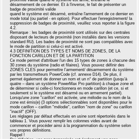
désarmement de ce dernier. Et à l'inverse, le fait de présenter un
badge de proximité valide
quand le système est désarmé, entraîne l'armement de ce dernier en
mode total (ou partiel - en option). Pour effectuer l'enregistrement/ la
suppression de badges de proximité, veuillez vous reporter à la figure
4.2.
Remarque : les badges de proximité sont utilisés sur des centrales
disposant de lecteurs de proximité (non installés dans les versions
standard RU). Les bades de proximité ne sont pas compatibles avec
le mode de partition si celui-ci est activé.
4.3 DEFINITION DES TYPES ET NOMS DE ZONES, DE LA
FONCTION CARILLON ET DE LA PARTITION
Ce mode permet d'attribuer l'un des 15 types de zones à chacune des
30 zones du système (radio et filaires). Vous pouvez définir des
ZONES CLES pour permettre l’armement/ désarmement du système
par les transmetteurs PowerCode (cf. annexe D14). De plus, il
permet également de donner un nom et un n° de partition (jusqu’à
quatre – dans un système PowerMax Pro partition) à chaque zone et
de déterminer si celle-ci fonctionnera en mode carillon (et ce, si et
seulement si le système est désarmé ou en armement partiel).
Lorsqu'une zone "carillon" est activée, une mélodie ou le nom de la
zone est émis(e) (3 options sélectionnables sont disponibles pour le
mode carillon – carillon "mélodie", carillon "nom de zone" ou carillon
"inactif" (OFF).
Les réglages par défaut effectués en usine sont répertoriés dans le
tableau 1. Vous pouvez remplir les colonnes vides avant de
commencer et procéder ainsi à la programmation du système selon
vos propres définitions.
Rappel !