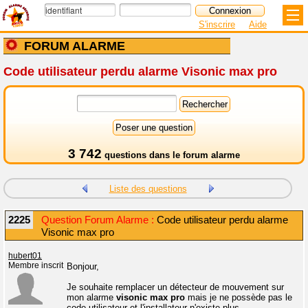
S'inscrire
Aide
FORUM ALARME
Code utilisateur perdu alarme Visonic max pro
3 742
questions dans le
forum alarme
Liste des questions
2225
Question Forum Alarme :
Code utilisateur perdu alarme
Visonic max pro
hubert01
Membre inscrit
Bonjour,
Je souhaite remplacer un détecteur de mouvement sur
mon alarme
visonic max pro
mais je ne possède pas le
code utilisateur et l'installateur n'existe plus.