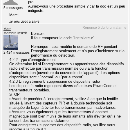
pro.
Auriez-vous une procédure simple ? car la doc est un peu
5 messages
indigeste.
Merci.
16 juillet 2020 à 19:43
Réponse 5 du forum alarme
Marc
Membre inscrit
Bonsoir.
Il faut composer le code "Installateur".
Remarque : ceci modifie le domaine de RF pendant
l’enregistrement seulement et n’a pas d’incidence sur la
2 424 messages
performance du détecteur.
4.2.2 Type d'enregistrement
On détermine ici si l'enregistrement ou apprentissage des dispositifs
radio s'effectue par transmission normale ou via la fonction
d'autoprotection (ouverture du couvercle de l'appareil). Les options
disponibles sont : "normal" ou "par autoprot".
4.2.3 Enregistrement/ suppression de dispositifs radio
Les dispositifs radio regroupent divers détecteurs PowerCode et
transmetteurs portables.
STOP
• Avant de procéder à l'enregistrement, veillez à ce que la lentille
située à l'avant des capteurs PIR et à double technologie soit
masquée de façon à éviter toute transmission par inadvertance.
• Assurez-vous également que les transmetteurs à contact
magnétique sont bien munis de leurs aimants afin d'éviter qu'ils ne
lancent des transmissions d'alarme.
Pour enregistrer / supprimer des dispositifs radio, veuillez vous
reporter à la figure 4.2.