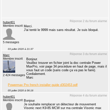
Réponse 2 du forum alarme
hubert01
Membre inscrit
Merci.
J'ai tenté le 9999 mais sans résultat. Je suis bloqué.
5 messages
03 juillet 2020 à 21:37
Réponse 3 du forum alarme
Marc
Membre inscrit
Bonjour.
Veuillez trouver en fichier joint la doc centrale Power
MaxPro, voir page 34 procédure en haut de page, mais il
vous faut un code (sans code ça va pas le faire).
Cordialement.
2 424 messages
Marc
Powermax Pro french installer guide d302453.pdf
05 juillet 2020 à 06:16
Réponse 4 du forum alarme
hubert01
Membre inscrit
Bonjour.
Je souhaite remplacer un détecteur de mouvement
Visonic next K9-85 MCW sur ma centrale Visonic max