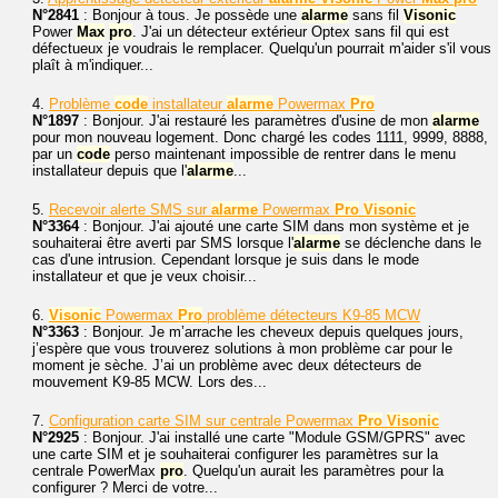
N°2841
: Bonjour à tous. Je possède une
alarme
sans fil
Visonic
Power
Max
pro
. J'ai un détecteur extérieur Optex sans fil qui est
défectueux je voudrais le remplacer. Quelqu'un pourrait m'aider s'il vous
plaît à m'indiquer...
4.
Problème
code
installateur
alarme
Powermax
Pro
N°1897
: Bonjour. J'ai restauré les paramètres d'usine de mon
alarme
pour mon nouveau logement. Donc chargé les codes 1111, 9999, 8888,
par un
code
perso maintenant impossible de rentrer dans le menu
installateur depuis que l'
alarme
...
5.
Recevoir alerte SMS sur
alarme
Powermax
Pro
Visonic
N°3364
: Bonjour. J'ai ajouté une carte SIM dans mon système et je
souhaiterai être averti par SMS lorsque l'
alarme
se déclenche dans le
cas d'une intrusion. Cependant lorsque je suis dans le mode
installateur et que je veux choisir...
6.
Visonic
Powermax
Pro
problème détecteurs K9-85 MCW
N°3363
: Bonjour. Je m’arrache les cheveux depuis quelques jours,
j’espère que vous trouverez solutions à mon problème car pour le
moment je sèche. J’ai un problème avec deux détecteurs de
mouvement K9-85 MCW. Lors des...
7.
Configuration carte SIM sur centrale Powermax
Pro
Visonic
N°2925
: Bonjour. J'ai installé une carte "Module GSM/GPRS" avec
une carte SIM et je souhaiterai configurer les paramètres sur la
centrale PowerMax
pro
. Quelqu'un aurait les paramètres pour la
configurer ? Merci de votre...