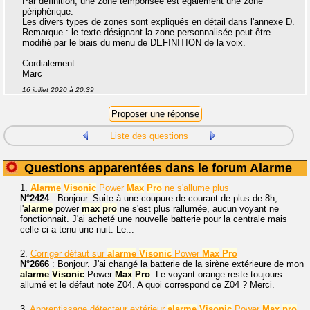
Par définition, une zone temporisée est également une zone
périphérique.
Les divers types de zones sont expliqués en détail dans l'annexe D.
Remarque : le texte désignant la zone personnalisée peut être
modifié par le biais du menu de DEFINITION de la voix.
Cordialement.
Marc
16 juillet 2020 à 20:39
Liste des questions
Questions apparentées dans le forum Alarme
1.
Alarme
Visonic
Power
Max
Pro
ne s'allume plus
N°2424
: Bonjour. Suite à une coupure de courant de plus de 8h,
l'
alarme
power
max
pro
ne s'est plus rallumée, aucun voyant ne
fonctionnait. J'ai acheté une nouvelle batterie pour la centrale mais
celle-ci a tenu une nuit. Le...
2.
Corriger défaut sur
alarme
Visonic
Power
Max
Pro
N°2666
: Bonjour. J'ai changé la batterie de la sirène extérieure de mon
alarme
Visonic
Power
Max
Pro
. Le voyant orange reste toujours
allumé et le défaut note Z04. A quoi correspond ce Z04 ? Merci.
3.
Apprentissage détecteur extérieur
alarme
Visonic
Power
Max
pro