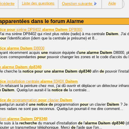
Liste des questions
Aide
écédente
Question suivante
apparentées dans le forum Alarme
tice
pour
sirène DP8402
alarme
Daitem
DP8000
J'ai ma sirène DP8402 qui n'est plus reliée (radio) à ma centrale
Daitem
. J'ai
pour
l'identification (idem que la centrale je présume) et 8...
tice
alarme
Daitem
D8000
 ayant récemment acquis
une
maison équipée d'
une
alarme
Daitem
D8000, p
tices correspondantes
pour
pouvoir changer les zones et le code d'accès du 
e
alarme
Daitem
dp8340
Je cherche la
notice
pour
une
alarme
Daitem
dp8340
afin
de
pouvoir l'insta
tice
installation centrale
alarme
8340X
Daitem
n refaisant la peinture chez moi, j'ai dû ouvrir et déplacer un détecteur infraroug
e
Daitem
. Quelqu'un aurait-il la
notice
de
la centrale...
tice
de
programmation
pour
clavier
Daitem
uelqu'un aurait-il
une
notice
de
programmation
pour
un clavier
Daitem
? Je n
mes radars ne sont pas reconnus. Quelqu'un pourrait-il me dire comment...
ation
alarme
Daitem
DP8340
Je suis à la
recherche
du manuel d'installation
de
l'
alarme
Daitem
dp8340
(d
jouter un transmetteur téléphonique. Merci
de
l'aide que l'on...