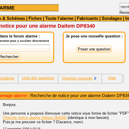
LARME
Reste
s & Schémas
|
Fiches
|
Toute l'alarme
|
Fabricants
|
Sondages
|
I
notice pour une alarme Daitem DP8340
dans le forum alarme :
Je pose une nouvelle question :
question pour y accéder directement
Liste des questions
Aide
écédente
Question suivante
annage alarme :
Recherche de notice pour une alarme Daitem DP83
Bonjour,
Une personne a proposé d'envoyer cette notice sous forme de fichier "PDF"
Cherche notice alarme Daitem dp8340
(identique à mon besoin).
Puis-je me procurer ce fichier ? D'avance, merci.
17 septembre 2009 à 00:18