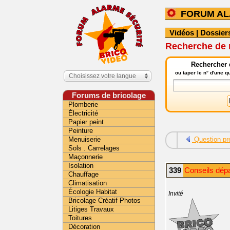
FORUM A
Vidéos
|
Dossier
Recherche de 
Rechercher 
ou taper le n° d'une 
Choisissez votre langue
Forums de bricolage
Plomberie
Électricité
Papier peint
Peinture
Menuiserie
Question pr
Sols . Carrelages
Maçonnerie
Isolation
339
Conseils dép
Chauffage
Climatisation
Écologie Habitat
Invité
Bricolage Créatif Photos
Litiges Travaux
Toitures
Décoration