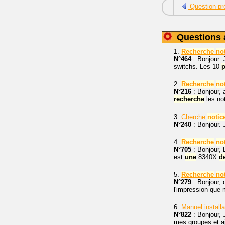
Question pr
Questions 
1.
Recherche
no
N°464
: Bonjour. 
switchs. Les 10
2.
Recherche
no
N°216
: Bonjour,
recherche
les no
3.
Cherche
notic
N°240
: Bonjour. 
4.
Recherche
no
N°705
: Bonjour, E
est
une
8340X
d
5.
Recherche
no
N°279
: Bonjour, q
l'impression que 
6.
Manuel install
N°822
: Bonjour, 
mes groupes et a