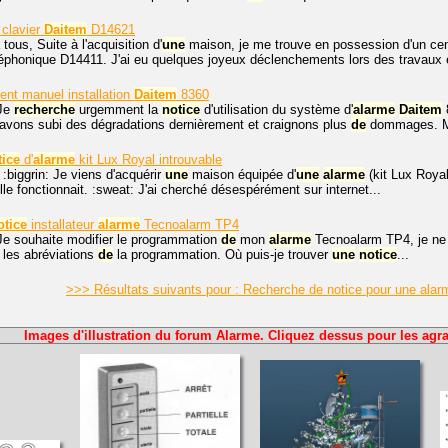
clavier
Daitem
D14621
tous, Suite à l'acquisition d'
une
maison, je me trouve en possession d'un ce
éphonique D14411. J'ai eu quelques joyeux déclenchements lors des travaux e
ent manuel installation
Daitem
8360
 Je
recherche
urgemment la
notice
d'utilisation du système d'
alarme
Daitem
avons subi des dégradations dernièrement et craignons plus
de
dommages. Ma
tice
d'
alarme
kit Lux Royal introuvable
 :biggrin: Je viens d'acquérir
une
maison équipée d'
une
alarme
(kit Lux Royal
lle fonctionnait. :sweat: J'ai cherché désespérément sur internet...
otice
installateur
alarme
Tecnoalarm TP4
Je souhaite modifier le programmation
de
mon
alarme
Tecnoalarm TP4, je ne
les abréviations
de
la programmation. Où puis-je trouver
une
notice
...
>>> Résultats suivants pour : Recherche de notice pour une al
Images d'illustration du forum Alarme. Cliquez dessus pour les agra