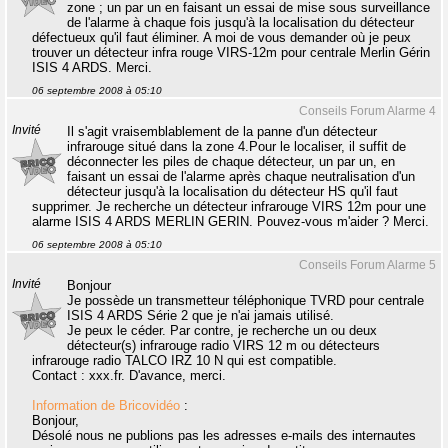
zone ; un par un en faisant un essai de mise sous surveillance
de l'alarme à chaque fois jusqu'à la localisation du détecteur
défectueux qu'il faut éliminer. A moi de vous demander où je peux
trouver un détecteur infra rouge VIRS-12m pour centrale Merlin Gérin
ISIS 4 ARDS. Merci.
06 septembre 2008 à 05:10
Conseils Forum Alarme 4
Invité
Il s'agit vraisemblablement de la panne d'un détecteur
infrarouge situé dans la zone 4.Pour le localiser, il suffit de
déconnecter les piles de chaque détecteur, un par un, en
faisant un essai de l'alarme après chaque neutralisation d'un
détecteur jusqu'à la localisation du détecteur HS qu'il faut
supprimer. Je recherche un détecteur infrarouge VIRS 12m pour une
alarme ISIS 4 ARDS MERLIN GERIN. Pouvez-vous m'aider ? Merci.
06 septembre 2008 à 05:10
Conseils Forum Alarme 5
Invité
Bonjour
Je possède un transmetteur téléphonique TVRD pour centrale
ISIS 4 ARDS Série 2 que je n'ai jamais utilisé.
Je peux le céder. Par contre, je recherche un ou deux
détecteur(s) infrarouge radio VIRS 12 m ou détecteurs
infrarouge radio TALCO IRZ 10 N qui est compatible.
Contact : xxx.fr. D'avance, merci.
Information de Bricovidéo
:
Bonjour,
Désolé nous ne publions pas les adresses e-mails des internautes