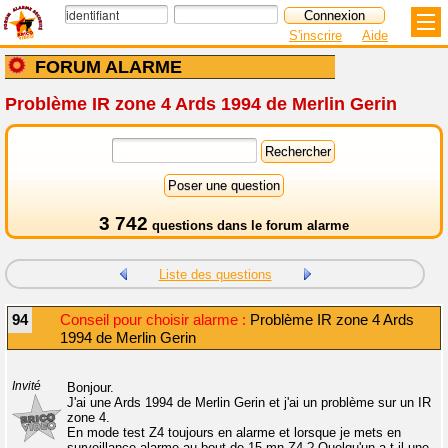
S'inscrire
Aide
FORUM ALARME
Problème IR zone 4 Ards 1994 de Merlin Gerin
3 742
questions dans le
forum alarme
Liste des questions
94
Conseil pour choisir alarme :
Problème IR zone 4 Ards
1994 de Merlin Gerin
Invité
Bonjour.
J'ai une Ards 1994 de Merlin Gerin et j'ai un problème sur un IR
zone 4.
En mode test Z4 toujours en alarme et lorsque je mets en
surveillance alarme au bout de 15 mn Z4 ? Quelqu'un a-t-il une