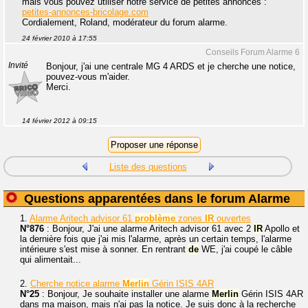
mais vous pouvez utiliser notre service de petites annonces :
petites-annonces-bricolage.com
Cordialement, Roland, modérateur du forum alarme.
24 février 2010 à 17:55
Conseils Forum Alarme 6
Invité
Bonjour, j'ai une centrale MG 4 ARDS et je cherche une notice,
pouvez-vous m'aider.
Merci.
14 février 2012 à 09:15
Liste des questions
Questions apparentées dans le forum Alarme
1.
Alarme Aritech advisor 61
problème
zones
IR
ouvertes
N°876
: Bonjour, J'ai une alarme Aritech advisor 61 avec 2
IR
Apollo et
la dernière fois que j'ai mis l'alarme, après un certain temps, l'alarme
intérieure s'est mise à sonner. En rentrant
de
WE, j'ai coupé le câble
qui alimentait...
2.
Cherche notice alarme
Merlin
Gérin ISIS 4AR
N°25
: Bonjour, Je souhaite installer une alarme
Merlin
Gérin ISIS 4AR
dans ma maison, mais n'ai pas la notice. Je suis donc à la recherche