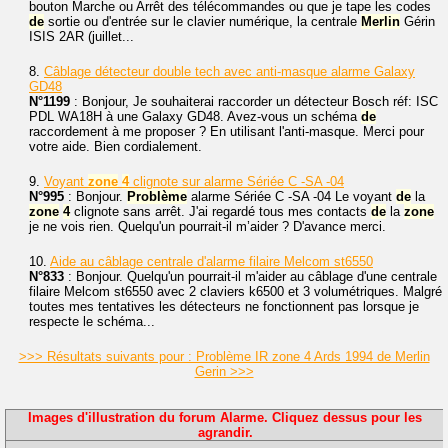
bouton Marche ou Arrêt des télécommandes ou que je tape les codes
de
sortie ou d'entrée sur le clavier numérique, la centrale
Merlin
Gérin
ISIS 2AR (juillet...
8.
Câblage détecteur double tech avec anti-masque alarme Galaxy
GD48
N°1199
: Bonjour, Je souhaiterai raccorder un détecteur Bosch réf: ISC
PDL WA18H à une Galaxy GD48. Avez-vous un schéma
de
raccordement à me proposer ? En utilisant l'anti-masque. Merci pour
votre aide. Bien cordialement.
9.
Voyant
zone
4
clignote sur alarme Sériée C -SA -04
N°995
: Bonjour.
Problème
alarme Sériée C -SA -04 Le voyant
de
la
zone
4
clignote sans arrêt. J'ai regardé tous mes contacts
de
la
zone
je ne vois rien. Quelqu'un pourrait-il m’aider ? D'avance merci.
10.
Aide au câblage centrale d'alarme filaire Melcom st6550
N°833
: Bonjour. Quelqu'un pourrait-il m'aider au câblage d'une centrale
filaire Melcom st6550 avec 2 claviers k6500 et 3 volumétriques. Malgré
toutes mes tentatives les détecteurs ne fonctionnent pas lorsque je
respecte le schéma...
>>> Résultats suivants pour : Problème IR zone 4 Ards 1994 de Merlin
Gerin >>>
Images d'illustration du forum Alarme. Cliquez dessus pour les
agrandir.