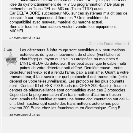
idée du dysfonctionnement de IR ? Ou programmation ? De plus je
recherche un Trans TEL de MG ou (Talco TTRZ) aussi.
Car DELTA DORE successeur MG, sur ces systèmes m'a dit pas de
possibilité car fréquences différentes ? Gros problème de
compatibilité avec nouveau matériel du marché actuel.
Bien sûr tous les fournisseurs veulent vendre leur équipement.
MICHEL
07 mars 2008 à 16:43
Conseils Forum Alarme 1
Invité
Les détecteurs à infra rouge sont sensibles aux perturbations
extérieures du type : mouvement de chaleur (ventilation et
chauffage) ou rayon du soleil ou araignées ou mouches A
L'INTERIEUR du détecteur. Il se peut aussi que le câble multi
paires de votre détecteur soit abîmé. Dernière cause : Votre
détecteur est vieux et il a rendu l'âme, paix à son âme. Quant à votre
transmetteur, il faut savoir sur quel protocole il doit transmettre (cela
dépend de votre télésurveillance). Les protocoles les plus courants
sont : Contact ID et FSK 200 Bauds (ou CESA 200 Bauds). Tous les
centres de télésurveillance sont compatibles avec ces 2 protocoles.
Cependant la programmation d'un transmetteur d'alarme intrusion
n'est jamais très intuitive et sans une bonne documentation sur celui-
ci... Bref, sachez qu'il existe des transmetteurs autonomes pour
environ 200 Euros chez les fournisseurs en électronique. Greg.E
15 mars 2008 à 14:40