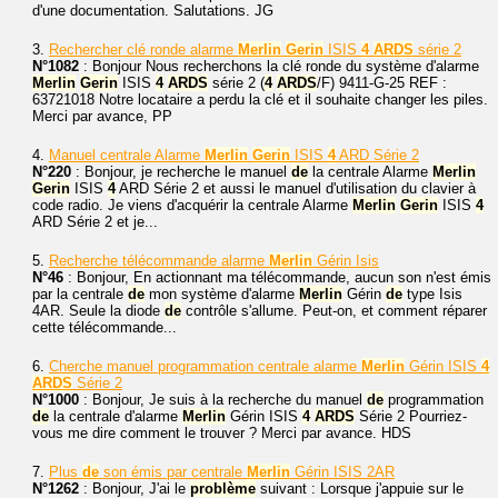
d'une documentation. Salutations. JG
3.
Rechercher clé ronde alarme
Merlin
Gerin
ISIS
4
ARDS
série 2
N°1082
: Bonjour Nous recherchons la clé ronde du système d'alarme
Merlin
Gerin
ISIS
4
ARDS
série 2 (
4
ARDS
/F) 9411-G-25 REF :
63721018 Notre locataire a perdu la clé et il souhaite changer les piles.
Merci par avance, PP
4.
Manuel centrale Alarme
Merlin
Gerin
ISIS
4
ARD Série 2
N°220
: Bonjour, je recherche le manuel
de
la centrale Alarme
Merlin
Gerin
ISIS
4
ARD Série 2 et aussi le manuel d'utilisation du clavier à
code radio. Je viens d'acquérir la centrale Alarme
Merlin
Gerin
ISIS
4
ARD Série 2 et je...
5.
Recherche télécommande alarme
Merlin
Gérin Isis
N°46
: Bonjour, En actionnant ma télécommande, aucun son n'est émis
par la centrale
de
mon système d'alarme
Merlin
Gérin
de
type Isis
4AR. Seule la diode
de
contrôle s'allume. Peut-on, et comment réparer
cette télécommande...
6.
Cherche manuel programmation centrale alarme
Merlin
Gérin ISIS
4
ARDS
Série 2
N°1000
: Bonjour, Je suis à la recherche du manuel
de
programmation
de
la centrale d'alarme
Merlin
Gérin ISIS
4
ARDS
Série 2 Pourriez-
vous me dire comment le trouver ? Merci par avance. HDS
7.
Plus
de
son émis par centrale
Merlin
Gérin ISIS 2AR
N°1262
: Bonjour, J'ai le
problème
suivant : Lorsque j'appuie sur le