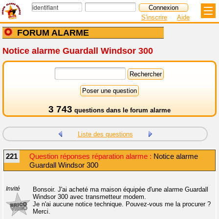
S'inscrire
Aide
FORUM ALARME
Notice alarme Guardall Windsor 300
3 743
questions dans le
forum alarme
Liste des questions
221
Question réponses réparation alarme :
Notice alarme
Guardall Windsor 300
Invité
Bonsoir. J'ai acheté ma maison équipée d'une alarme Guardall
Windsor 300 avec transmetteur modem.
Je n'ai aucune notice technique. Pouvez-vous me la procurer ?
Merci.