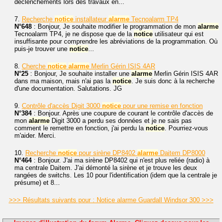
déclenchements lors des travaux en...
7.
Recherche
notice
installateur
alarme
Tecnoalarm TP4
N°648
: Bonjour, Je souhaite modifier le programmation de mon
alarme
Tecnoalarm TP4, je ne dispose que de la
notice
utilisateur qui est
insuffisante pour comprendre les abréviations de la programmation. Où
puis-je trouver une
notice
...
8.
Cherche
notice
alarme
Merlin Gérin ISIS 4AR
N°25
: Bonjour, Je souhaite installer une
alarme
Merlin Gérin ISIS 4AR
dans ma maison, mais n'ai pas la
notice
. Je suis donc à la recherche
d'une documentation. Salutations. JG
9.
Contrôle d'accès Digit 3000
notice
pour une remise en fonction
N°384
: Bonjour. Après une coupure de courant le contrôle d'accès de
mon
alarme
Digit 3000 a perdu ses données et je ne sais pas
comment le remettre en fonction, j'ai perdu la
notice
. Pourriez-vous
m'aider. Merci.
10.
Recherche
notice
pour sirène DP8402
alarme
Daitem DP8000
N°464
: Bonjour. J'ai ma sirène DP8402 qui n'est plus reliée (radio) à
ma centrale Daitem. J'ai démonté la sirène et je trouve les deux
rangées de switchs. Les 10 pour l'identification (idem que la centrale je
présume) et 8...
>>> Résultats suivants pour : Notice alarme Guardall Windsor 300 >>>