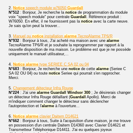
2.
Notice
speech module w76050
Guardall
N°512
: Bonjour, Je recherche la
notice
de programmation du module
voix "speech module" pour centrale
Guardall
. Référence produit :
W76050. En effet, il ne fournissent pas la
notice
avec la carte neuve.
Je sais qu'on peut la trouver...
3.
Manuel ou
notice
installation
alarme
TecnoAlarme TP6/R
N°932
: Bonjour à tous, J'ai acheté ma maison avec une
alarme
TecnoAlarme TP6/R et je souhaite la reprogrammer par rapport à la
nouvelle disposition de ma maison. Le problème est que je ne possède
uniquement le manuel utilisateur,...
4.
Notice
alarme
type SERIEE C SA 02 ou 04
N°683
: Bonjour, Je recherche une
notice
de cette
alarme
(Seriee C
SA 02 OU 04) ou toute
notice
Seriee qui pourrait s'en rapprocher.
Merci.
5.
Changement détecteur Infra Rouge
N°224
: J'ai une
alarme
Guardall
Windsor
300
; Je désirerais changer
un détecteur Infra Rouge défaillant (
Guardall
Apollo). Merci de
m'indiquer comment changer le détecteur sans déclencher
l'autoprotection et l'
alarme
à l'ouverture...
6.
Notice
alarme
clavier Daitem D14621
N°662
: Bonjour à tous, Suite à l'acquisition d'une maison, je me trouve
en possession d'un centrale Daitem D14360 avec Clavier D14621 et
Transmetteur Téléphonique D14411. J'ai eu quelques joyeux