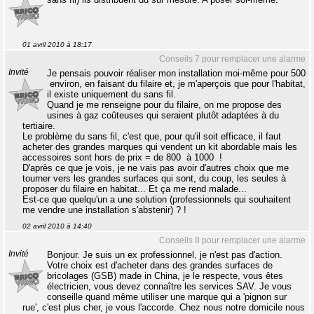
01 avril 2010 à 18:17
Conseils 7 pour remplacer une alarme
Invité
Je pensais pouvoir réaliser mon installation moi-même pour 500
 environ, en faisant du filaire et, je m'aperçois que pour l'habitat,
il existe uniquement du sans fil.
Quand je me renseigne pour du filaire, on me propose des
usines à gaz coûteuses qui seraient plutôt adaptées à du
tertiaire.
Le problème du sans fil, c'est que, pour qu'il soit efficace, il faut
acheter des grandes marques qui vendent un kit abordable mais les
accessoires sont hors de prix = de 800  à 1000  !
D'après ce que je vois, je ne vais pas avoir d'autres choix que me
tourner vers les grandes surfaces qui sont, du coup, les seules à
proposer du filaire en habitat... Et ça me rend malade...
Est-ce que quelqu'un a une solution (professionnels qui souhaitent
me vendre une installation s'abstenir) ? !
02 avril 2010 à 14:40
Conseils 8 pour remplacer une alarme
Invité
Bonjour. Je suis un ex professionnel, je n'est pas d'action.
Votre choix est d'acheter dans des grandes surfaces de
bricolages (GSB) made in China, je le respecte, vous êtes
électricien, vous devez connaître les services SAV. Je vous
conseille quand même utiliser une marque qui a 'pignon sur
rue', c'est plus cher, je vous l'accorde. Chez nous notre domicile nous