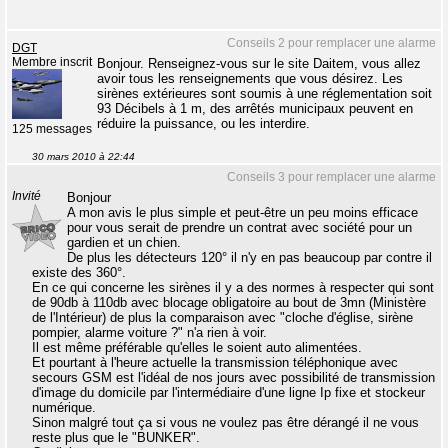
Conseils 2 pour remplacer une alarme
DGT
Membre inscrit
Bonjour. Renseignez-vous sur le site Daitem, vous allez
avoir tous les renseignements que vous désirez. Les
sirènes extérieures sont soumis à une réglementation soit
93 Décibels à 1 m, des arrêtés municipaux peuvent en
réduire la puissance, ou les interdire.
125 messages
30 mars 2010 à 22:44
Conseils 3 pour remplacer une alarme
Invité
Bonjour
A mon avis le plus simple et peut-être un peu moins efficace
pour vous serait de prendre un contrat avec société pour un
gardien et un chien.
De plus les détecteurs 120° il n'y en pas beaucoup par contre il
existe des 360°.
En ce qui concerne les sirènes il y a des normes à respecter qui sont
de 90db à 110db avec blocage obligatoire au bout de 3mn (Ministère
de l'Intérieur) de plus la comparaison avec "cloche d'église, sirène
pompier, alarme voiture ?" n'a rien à voir.
Il est même préférable qu'elles le soient auto alimentées.
Et pourtant à l'heure actuelle la transmission téléphonique avec
secours GSM est l'idéal de nos jours avec possibilité de transmission
d'image du domicile par l'intermédiaire d'une ligne Ip fixe et stockeur
numérique.
Sinon malgré tout ça si vous ne voulez pas être dérangé il ne vous
reste plus que le "BUNKER".