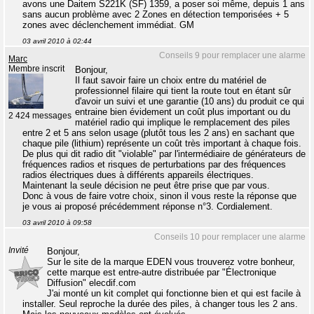
avons une Daitem S221K (SF) 1359, a poser soi même, depuis 1 ans
sans aucun problème avec 2 Zones en détection temporisées + 5
zones avec déclenchement immédiat. GM
03 avril 2010 à 02:44
Conseils 9 pour remplacer une alarme
Marc
Membre inscrit
Bonjour,
Il faut savoir faire un choix entre du matériel de
professionnel filaire qui tient la route tout en étant sûr
d'avoir un suivi et une garantie (10 ans) du produit ce qui
entraine bien évidement un coût plus important ou du
2 424 messages
matériel radio qui implique le remplacement des piles
entre 2 et 5 ans selon usage (plutôt tous les 2 ans) en sachant que
chaque pile (lithium) représente un coût très important à chaque fois.
De plus qui dit radio dit "violable" par l'intermédiaire de générateurs de
fréquences radios et risques de perturbations par des fréquences
radios électriques dues à différents appareils électriques.
Maintenant la seule décision ne peut être prise que par vous.
Donc à vous de faire votre choix, sinon il vous reste la réponse que
je vous ai proposé précédemment réponse n°3. Cordialement.
03 avril 2010 à 09:58
Conseils 10 pour remplacer une alarme
Invité
Bonjour,
Sur le site de la marque EDEN vous trouverez votre bonheur,
cette marque est entre-autre distribuée par "Électronique
Diffusion" elecdif.com
J'ai monté un kit complet qui fonctionne bien et qui est facile à
installer. Seul reproche la durée des piles, à changer tous les 2 ans.