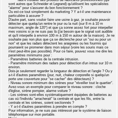
sont autres que Schneider et Legrand) qu'utilisent les spécialistes
"alarme" pour s'assurer du bon fonctionnement ?
Ou est-ce tout simplement du marketing ? Y a-t-il une maintenance
particulière à assurer ?
D'autre part, sans vouloir faire une usine à gaz, je souhaite pouvoir
détecter que quelqu'un rentre le jour ou la nuit (sur 8 m à 10 m
maximum, angle de 120°) et que ça sonne assez fort pour interpeller
mes voisins si je ne suis pas là (j'ai besoin que le signal soit audible
et qu'il interpelle à environ 100 m à 150 m autour de la maison). Je ne
souhaite pas non plus que ça se déclenche pour un "oui ou pour un
non" et que les radars détectent les araignées ou les fourmis qui
pourraient se promener dans mon séjour (voire les souris mais ce
n'est peut-être pas possible). Pour ce faire, pouvez vous me dire les
paramètres minimums pour :
- Paramètres batteries de la centrale intrusion.
- Paramètre minimum des radars pour détection d'un intrus sur 10 m
environ.
Dois-je seulement regarder la longueur de détection et l'angle ? Ou y
a-t-il d'autres paramètres (jour, nuit, chaleur corporelle si quelqu'un
porte une couverture pour "se cacher" des détecteurs) ?
- Niveau sonore minimum des sirènes pour "réveiller tout le quartier".
Avez-vous un exemple pour comparer le niveau sonore : cloche
d'église, sirène pompier, alarme voiture ?
- Les sirènes sont-elles systématiquement équipées de batteries au
cas où l'individu "arracherait" la centrale et que les fils, entre la
centrale et les sirènes, soient sectionnés ?
- Y a-t-il d'autres paramètres à prendre en compte ?
Pour information, je ne suis pas intéressé par le système de liaison
téléphonique sur mon portable.