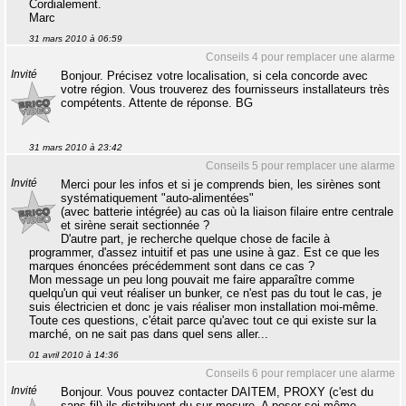
Cordialement.
Marc
31 mars 2010 à 06:59
Conseils 4 pour remplacer une alarme
Invité
Bonjour. Précisez votre localisation, si cela concorde avec
votre région. Vous trouverez des fournisseurs installateurs très
compétents. Attente de réponse. BG
31 mars 2010 à 23:42
Conseils 5 pour remplacer une alarme
Invité
Merci pour les infos et si je comprends bien, les sirènes sont
systématiquement "auto-alimentées"
(avec batterie intégrée) au cas où la liaison filaire entre centrale
et sirène serait sectionnée ?
D'autre part, je recherche quelque chose de facile à
programmer, d'assez intuitif et pas une usine à gaz. Est ce que les
marques énoncées précédemment sont dans ce cas ?
Mon message un peu long pouvait me faire apparaître comme
quelqu'un qui veut réaliser un bunker, ce n'est pas du tout le cas, je
suis électricien et donc je vais réaliser mon installation moi-même.
Toute ces questions, c'était parce qu'avec tout ce qui existe sur la
marché, on ne sait pas dans quel sens aller...
01 avril 2010 à 14:36
Conseils 6 pour remplacer une alarme
Invité
Bonjour. Vous pouvez contacter DAITEM, PROXY (c'est du
sans fil) ils distribuent du sur mesure. A poser soi-même.