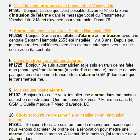
6.
N° de la zone
intrusion
avec transmetteur Vocalys Lite
N°891
: Bonjour, Est-ce que c'est possible d'avoir le N° de la zone
d'
intrusion
de l'
alarme
dans le message vocal du Transmetteur
Vocalys Lite ? Merci d'avance pour votre aide. Domm78
7.
Alarme
intempestive centrale Septam Harmonia 2653
N°3260
: Bonjour. Sur une installation d'
alarme
anti-
intrusion
avec une
centrale Septam Harmonia 2653 été installée il y a 3 ans. Depuis peu,
je rencontre des problèmes avec des alarmes intempestives sur une
seule zone (la centrale...
8.
Conseils
choix
transmetteur d'
alarme
N°1725
: Bonjour. Je suis automaticien et je suis en train de me faire
mon propre système d'
alarme
(à partir d'un automate), mais je ne sais
pas quoi prendre comme transmetteur d'
alarme
GSM (l'idée étant que
le transmetteur me...
9.
Avis sur une bonne
alarme
N°107
: Bonjour à tous. Je veux installer une
alarme
dans ma maison
qui est en construction. Que me conseillez-vous ? Filaire ou sans fil,
GSM... Quelle marque ? Merci d'avance. LC
10.
Choix
et fourniture d'
alarme
filaire installation en rénovation
maison
N°2911
: Bonjour à tous. Je suis en train de rénover une maison que
nous venons d'acheter. Je profite de la rénovation pour mettre une
alarme
filaire dans la maison. A l'achat de la maison, j'ai retrouvé deux
alarmes dans...