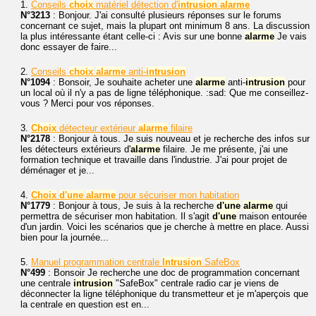
1.
Conseils
choix
matériel détection d'
intrusion
alarme
N°3213
: Bonjour. J'ai consulté plusieurs réponses sur le forums
concernant ce sujet, mais la plupart ont minimum 8 ans. La discussion
la plus intéressante étant celle-ci : Avis sur une bonne
alarme
Je vais
donc essayer de faire...
2.
Conseils
choix
alarme
anti-
intrusion
N°1094
: Bonsoir, Je souhaite acheter une
alarme
anti-
intrusion
pour
un local où il n'y a pas de ligne téléphonique. :sad: Que me conseillez-
vous ? Merci pour vos réponses.
3.
Choix
détecteur extérieur
alarme
filaire
N°2178
: Bonjour à tous. Je suis nouveau et je recherche des infos sur
les détecteurs extérieurs d'
alarme
filaire. Je me présente, j'ai une
formation technique et travaille dans l'industrie. J'ai pour projet de
déménager et je...
4.
Choix
d'une
alarme
pour sécuriser mon habitation
N°1779
: Bonjour à tous, Je suis à la recherche
d'une
alarme
qui
permettra de sécuriser mon habitation. Il s'agit
d'une
maison entourée
d'un jardin. Voici les scénarios que je cherche à mettre en place. Aussi
bien pour la journée...
5.
Manuel programmation centrale
Intrusion
SafeBox
N°499
: Bonsoir Je recherche une doc de programmation concernant
une centrale
intrusion
"SafeBox" centrale radio car je viens de
déconnecter la ligne téléphonique du transmetteur et je m'aperçois que
la centrale en question est en...