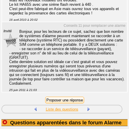
Mais les nouveaux modèles ont évolués.
Le kit HA65S avec une sirène flash revient à 440 .
C'est peut-être fabriqué en Asie mais ouvrez tous vos appareils et
regardez la provenance des cartes électroniques !
16 avril 2010 à 20:02
Conseils 11 pour remplacer une alarme
Invité
Bonjour, pour les lecteurs de ce sujet, sachez que bon nombre
de systèmes d'alarme peuvent maintenant se raccorder à un
téléphone (système RTC) ou possèdent directement une carte
SIM comme un téléphone portable. Il y a DEUX solutions :
- se raccorder à un service de télésurveillance (payant),
- enregistrer son n° de tél au lieu de celui de la télésurveillance
(GRATUIT).
Cette dernière solution est idéale car c'est gratuit et vous pouvez
enregistrer plusieurs numéros qui seront tous prévenus d'une
intrusion qui fait en plus de la vidéosurveillance avec des caméras
qui se connectent (toujours sans fil) et une télésurveillance à la
journée (le top pour faire contrôler sa maison que pour les vacances).
Cordialement.
25 juin 2011 à 21:03
Liste des questions
Questions apparentées dans le forum Alarme