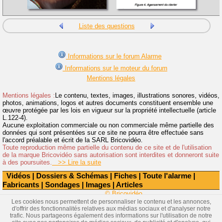
Liste des questions
Informations sur le forum Alarme
Informations sur le moteur du forum
Mentions légales
Mentions légales :
Le contenu, textes, images, illustrations sonores, vidéos,
photos, animations, logos et autres documents constituent ensemble une
œuvre protégée par les lois en vigueur sur la propriété intellectuelle (article
L.122-4).
Aucune exploitation commerciale ou non commerciale même partielle des
données qui sont présentées sur ce site ne pourra être effectuée sans
l'accord préalable et écrit de la SARL Bricovidéo.
Toute reproduction même partielle du contenu de ce site et de l'utilisation
de la marque Bricovidéo sans autorisation sont interdites et donneront suite
à des poursuites.
>> Lire la suite
Vidéos
|
Dossiers & Schémas
|
Fiches
|
Toute l'alarme
|
Fabricants
|
Sondages
|
Images
|
Articles
© Bricovidéo
Les cookies nous permettent de personnaliser le contenu et les annonces,
d'offrir des fonctionnalités relatives aux médias sociaux et d'analyser notre
trafic. Nous partageons également des informations sur l'utilisation de notre