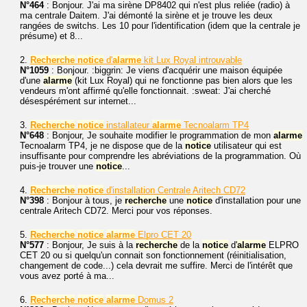
N°464
: Bonjour. J'ai ma sirène DP8402 qui n'est plus reliée (radio) à
ma centrale Daitem. J'ai démonté la sirène et je trouve les deux
rangées de switchs. Les 10 pour l'identification (idem que la centrale je
présume) et 8...
2.
Recherche
notice
d'
alarme
kit Lux Royal introuvable
N°1059
: Bonjour. :biggrin: Je viens d'acquérir une maison équipée
d'une
alarme
(kit Lux Royal) qui ne fonctionne pas bien alors que les
vendeurs m'ont affirmé qu'elle fonctionnait. :sweat: J'ai cherché
désespérément sur internet...
3.
Recherche
notice
installateur
alarme
Tecnoalarm TP4
N°648
: Bonjour, Je souhaite modifier le programmation de mon
alarme
Tecnoalarm TP4, je ne dispose que de la
notice
utilisateur qui est
insuffisante pour comprendre les abréviations de la programmation. Où
puis-je trouver une
notice
...
4.
Recherche
notice
d'installation Centrale Aritech CD72
N°398
: Bonjour à tous, je
recherche
une
notice
d'installation pour une
centrale Aritech CD72. Merci pour vos réponses.
5.
Recherche
notice
alarme
Elpro CET 20
N°577
: Bonjour, Je suis à la
recherche
de la
notice
d'
alarme
ELPRO
CET 20 ou si quelqu'un connait son fonctionnement (réinitialisation,
changement de code...) cela devrait me suffire. Merci de l'intérêt que
vous avez porté à ma...
6.
Recherche
notice
alarme
Domus 2