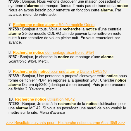
N°396
: Bonjour. Nous venons d'acquérir une maison possédant un
système d'
alarme
de marque Domus 2 mais pas de trace de la
notice
.
Nous en avons besoin pour remettre en fonction cette
alarme
. Par
avance, merci de votre aide.
7.
Recherche
notice
alarme
Sériée modèle Odero
N°758
: Bonjour à tous. Voilà je
recherche
la
notice
d'une centrale
alarme
Sériée modèle ODERO afin de pouvoir la remettre en route
suite à une tentative de vol en pleine nuit. En vous remerciant par
avance.
8.
Recherche
notice
de montage Scantronic 9454
N°57
: Bonjour, je cherche la
notice
de montage d'une
alarme
Scantronic 9454. Merci.
9.
Recherche
de
notice
pour une
alarme
Daitem DP8340
N°339
: Bonjour, Une personne a proposé d'envoyer cette
notice
sous
forme de fichier "PDF" en réponse à la question 240 : Cherche
notice
alarme
Daitem dp8340 (identique à mon besoin). Puis-je me procurer
ce fichier ? D'avance, merci.
10.
Recherche
notice
utilisation MC42
N°290
: Bonjour, Je suis à la
recherche
de la
notice
d'utilisation pour
une
alarme
MC 42. Si vous en possédez une merci de bien vouloir le
mettre sur le site. Merci d'avance
>>> Résultats suivants pour : Recherche notice alarme Altai f659 >>>