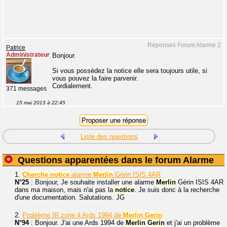
Réponses Forum Alarme 2
Patrice
Administrateur
Bonjour.
Si vous possédez la notice elle sera toujours utile, si
vous pouvez la faire parvenir.
Cordialement.
371 messages
15 mai 2013 à 22:45
Liste des questions
Questions apparentées dans le forum Alarme
1.
Cherche
notice
alarme
Merlin
Gérin ISIS 4AR
N°25
: Bonjour, Je souhaite installer une alarme
Merlin
Gérin ISIS 4AR
dans ma maison, mais n'ai pas la
notice
. Je suis donc à la recherche
d'une documentation. Salutations. JG
2.
Problème IR zone 4 Ards 1994 de
Merlin
Gerin
N°94
: Bonjour. J'ai une Ards 1994 de
Merlin
Gerin
et j'ai un problème