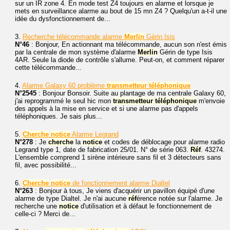
sur un IR zone 4. En mode test Z4 toujours en alarme et lorsque je
mets en surveillance alarme au bout de 15 mn Z4 ? Quelqu'un a-t-il une
idée du dysfonctionnement de...
3.
Recherche télécommande alarme
Merlin
Gérin Isis
N°46
: Bonjour, En actionnant ma télécommande, aucun son n'est émis
par la centrale de mon système d'alarme
Merlin
Gérin de type Isis
4AR. Seule la diode de contrôle s'allume. Peut-on, et comment réparer
cette télécommande...
4.
Alarme Galaxy 60 problème
transmetteur
téléphonique
N°2545
: Bonjour Bonsoir. Suite au plantage de ma centrale Galaxy 60,
j'ai reprogrammé le seul hic mon
transmetteur
téléphonique
m'envoie
des appels à la mise en service et si une alarme pas d'appels
téléphoniques. Je sais plus...
5.
Cherche
notice
Alarme Legrand
N°278
: Je
cherche
la
notice
et codes de déblocage pour alarme radio
Legrand type 1, date de fabrication 25/01. N° de série 063.
Réf
. 43274.
L'ensemble comprend 1 sirène intérieure sans fil et 3 détecteurs sans
fil, avec possibilité...
6.
Cherche
notice
de fonctionnement alarme Dialtel
N°263
: Bonjour à tous, Je viens d'acquérir un pavillon équipé d'une
alarme de type Dialtel. Je n'ai aucune
réf
érence notée sur l'alarme. Je
recherche une
notice
d'utilisation et à défaut le fonctionnement de
celle-ci ? Merci de...