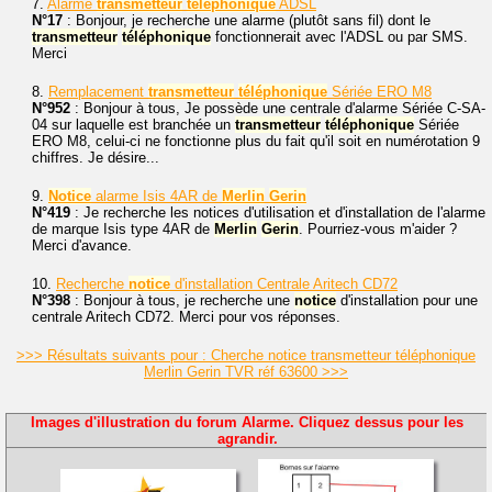
7.
Alarme
transmetteur
téléphonique
ADSL
N°17
: Bonjour, je recherche une alarme (plutôt sans fil) dont le
transmetteur
téléphonique
fonctionnerait avec l'ADSL ou par SMS.
Merci
8.
Remplacement
transmetteur
téléphonique
Sériée ERO M8
N°952
: Bonjour à tous, Je possède une centrale d'alarme Sériée C-SA-
04 sur laquelle est branchée un
transmetteur
téléphonique
Sériée
ERO M8, celui-ci ne fonctionne plus du fait qu'il soit en numérotation 9
chiffres. Je désire...
9.
Notice
alarme Isis 4AR de
Merlin
Gerin
N°419
: Je recherche les notices d'utilisation et d'installation de l'alarme
de marque Isis type 4AR de
Merlin
Gerin
. Pourriez-vous m'aider ?
Merci d'avance.
10.
Recherche
notice
d'installation Centrale Aritech CD72
N°398
: Bonjour à tous, je recherche une
notice
d'installation pour une
centrale Aritech CD72. Merci pour vos réponses.
>>> Résultats suivants pour : Cherche notice transmetteur téléphonique
Merlin Gerin TVR réf 63600 >>>
Images d'illustration du forum Alarme. Cliquez dessus pour les
agrandir.