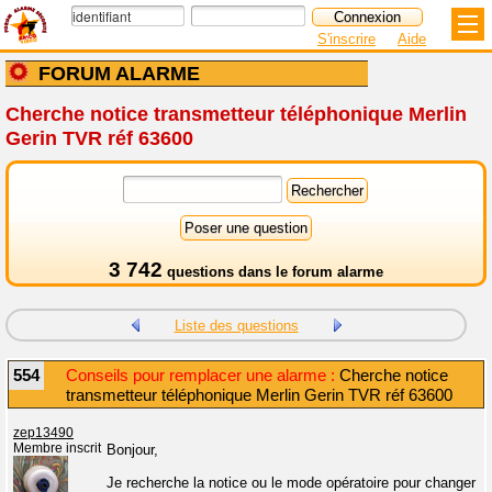
S'inscrire
Aide
FORUM ALARME
Cherche notice transmetteur téléphonique Merlin
Gerin TVR réf 63600
3 742
questions dans le
forum alarme
Liste des questions
554
Conseils pour remplacer une alarme :
Cherche notice
transmetteur téléphonique Merlin Gerin TVR réf 63600
zep13490
Membre inscrit
Bonjour,
Je recherche la notice ou le mode opératoire pour changer