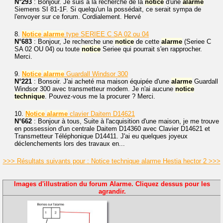
N°293
: Bonjour. Je suis à la recherche de la
notice
d'une
alarme
Siemens SI 81-1F. Si quelqu'un la possédait, ce serait sympa de
l'envoyer sur ce forum. Cordialement. Hervé
8.
Notice
alarme
type SERIEE C SA 02 ou 04
N°683
: Bonjour, Je recherche une
notice
de cette
alarme
(Seriee C
SA 02 OU 04) ou toute
notice
Seriee qui pourrait s'en rapprocher.
Merci.
9.
Notice
alarme
Guardall Windsor 300
N°221
: Bonsoir. J'ai acheté ma maison équipée d'une
alarme
Guardall
Windsor 300 avec transmetteur modem. Je n'ai aucune
notice
technique
. Pouvez-vous me la procurer ? Merci.
10.
Notice
alarme
clavier Daitem D14621
N°662
: Bonjour à tous, Suite à l'acquisition d'une maison, je me trouve
en possession d'un centrale Daitem D14360 avec Clavier D14621 et
Transmetteur Téléphonique D14411. J'ai eu quelques joyeux
déclenchements lors des travaux en...
>>> Résultats suivants pour : Notice technique alarme Hestia hector 2 >>>
Images d'illustration du forum Alarme. Cliquez dessus pour les
agrandir.