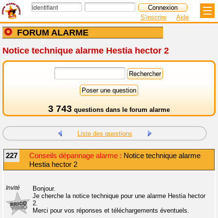
S'inscrire
Aide
FORUM ALARME
Notice technique alarme Hestia hector 2
3 743
questions dans le
forum alarme
Liste des questions
227
Conseils dépannage alarme :
Notice technique alarme
Hestia hector 2
Invité
Bonjour.
Je cherche la notice technique pour une alarme Hestia hector
2.
Merci pour vos réponses et téléchargements éventuels.