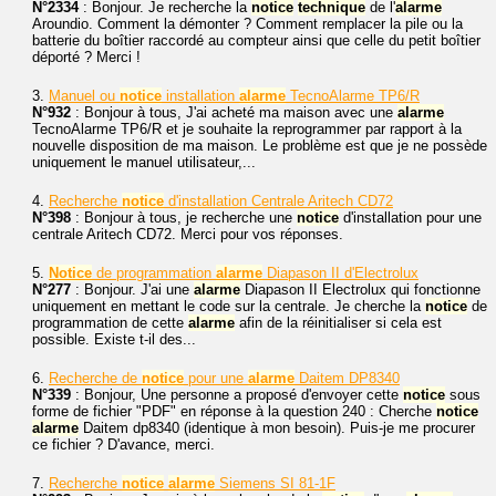
N°2334
: Bonjour. Je recherche la
notice
technique
de l'
alarme
Aroundio. Comment la démonter ? Comment remplacer la pile ou la
batterie du boîtier raccordé au compteur ainsi que celle du petit boîtier
déporté ? Merci !
3.
Manuel ou
notice
installation
alarme
TecnoAlarme TP6/R
N°932
: Bonjour à tous, J'ai acheté ma maison avec une
alarme
TecnoAlarme TP6/R et je souhaite la reprogrammer par rapport à la
nouvelle disposition de ma maison. Le problème est que je ne possède
uniquement le manuel utilisateur,...
4.
Recherche
notice
d'installation Centrale Aritech CD72
N°398
: Bonjour à tous, je recherche une
notice
d'installation pour une
centrale Aritech CD72. Merci pour vos réponses.
5.
Notice
de programmation
alarme
Diapason II d'Electrolux
N°277
: Bonjour. J'ai une
alarme
Diapason II Electrolux qui fonctionne
uniquement en mettant le code sur la centrale. Je cherche la
notice
de
programmation de cette
alarme
afin de la réinitialiser si cela est
possible. Existe t-il des...
6.
Recherche de
notice
pour une
alarme
Daitem DP8340
N°339
: Bonjour, Une personne a proposé d'envoyer cette
notice
sous
forme de fichier "PDF" en réponse à la question 240 : Cherche
notice
alarme
Daitem dp8340 (identique à mon besoin). Puis-je me procurer
ce fichier ? D'avance, merci.
7.
Recherche
notice
alarme
Siemens SI 81-1F