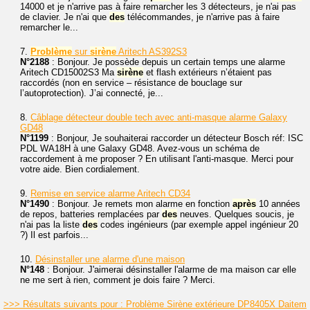
14000 et je n'arrive pas à faire remarcher les 3 détecteurs, je n'ai pas
de clavier. Je n'ai que
des
télécommandes, je n'arrive pas à faire
remarcher le...
7.
Problème
sur
sirène
Aritech AS392S3
N°2188
: Bonjour. Je possède depuis un certain temps une alarme
Aritech CD15002S3 Ma
sirène
et flash extérieurs n’étaient pas
raccordés (non en service – résistance de bouclage sur
l’autoprotection). J’ai connecté, je...
8.
Câblage détecteur double tech avec anti-masque alarme Galaxy
GD48
N°1199
: Bonjour, Je souhaiterai raccorder un détecteur Bosch réf: ISC
PDL WA18H à une Galaxy GD48. Avez-vous un schéma de
raccordement à me proposer ? En utilisant l'anti-masque. Merci pour
votre aide. Bien cordialement.
9.
Remise en service alarme Aritech CD34
N°1490
: Bonjour. Je remets mon alarme en fonction
après
10 années
de repos, batteries remplacées par
des
neuves. Quelques soucis, je
n'ai pas la liste
des
codes ingénieurs (par exemple appel ingénieur 20
?) Il est parfois...
10.
Désinstaller une alarme d'une maison
N°148
: Bonjour. J'aimerai désinstaller l'alarme de ma maison car elle
ne me sert à rien, comment je dois faire ? Merci.
>>> Résultats suivants pour : Problème Sirène extérieure DP8405X Daitem