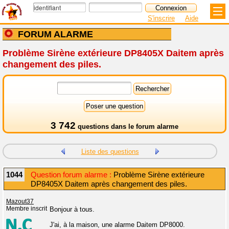
S'inscrire
Aide
FORUM ALARME
Problème Sirène extérieure DP8405X Daitem après
changement des piles.
3 742
questions dans le
forum alarme
Liste des questions
1044
Question forum alarme :
Problème Sirène extérieure
DP8405X Daitem après changement des piles.
Mazout37
Membre inscrit
Bonjour à tous.
J'ai, à la maison, une alarme Daitem DP8000.