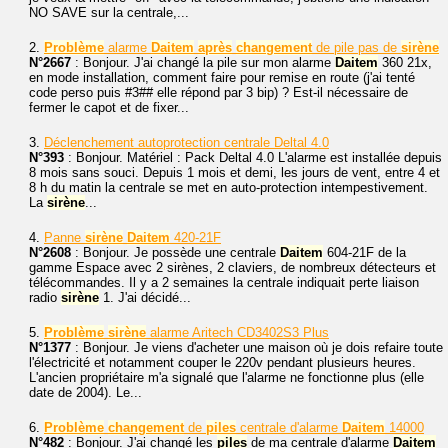
NO SAVE sur la centrale,...
2.
Problème
alarme
Daitem
après
changement
de pile pas de
sirène
N°2667
: Bonjour. J'ai changé la pile sur mon alarme
Daitem
360 21x,
en mode installation, comment faire pour remise en route (j'ai tenté
code perso puis #3## elle répond par 3 bip) ? Est-il nécessaire de
fermer le capot et de fixer...
3.
Déclenchement autoprotection centrale Deltal 4.0
N°393
: Bonjour. Matériel : Pack Deltal 4.0 L'alarme est installée depuis
8 mois sans souci. Depuis 1 mois et demi, les jours de vent, entre 4 et
8 h du matin la centrale se met en auto-protection intempestivement.
La
sirène
...
4.
Panne
sirène
Daitem
420-21F
N°2608
: Bonjour. Je possède une centrale
Daitem
604-21F de la
gamme Espace avec 2 sirènes, 2 claviers, de nombreux détecteurs et
télécommandes. Il y a 2 semaines la centrale indiquait perte liaison
radio
sirène
1. J'ai décidé...
5.
Problème
sirène
alarme Aritech CD3402S3 Plus
N°1377
: Bonjour. Je viens d'acheter une maison où je dois refaire toute
l'électricité et notamment couper le 220v pendant plusieurs heures.
L'ancien propriétaire m'a signalé que l'alarme ne fonctionne plus (elle
date de 2004). Le...
6.
Problème
changement
de
piles
centrale d'alarme
Daitem
14000
N°482
: Bonjour. J'ai changé les
piles
de ma centrale d'alarme
Daitem