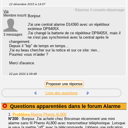
12 décembre 2015 à 14:07
Réponse 3 conseils dépannage
Via
Membre inscrit
Bonjour.
J'ai une central alarme D14360 avec un répétiteur
extérieur DP8405X.
J'ai changé la batterie de ce répétiteur DP8405X, mais il
3 messages
ne s'est pas synchronisé avec la central après le
changement.
Depuis il "bip" de temps en temps...
J'ai eu beau chercher sur la notice et sur ce site: rien...
Pourriez vous m'aider ?
Merci d'avance.
22 juin 2022 à 09:48
Liste des questions
Questions apparentées dans le forum Alarme
1.
Problème
Alarme Phenix AL800
N°200
: Bonjour. J'ai acheté chez Bricoman récemment une mini
alarme sans fil Phenix AL800 avec transmetteur téléphonique. Lorsque
je veux la mettre "off" avec la télécommande, j'obtiens une indication