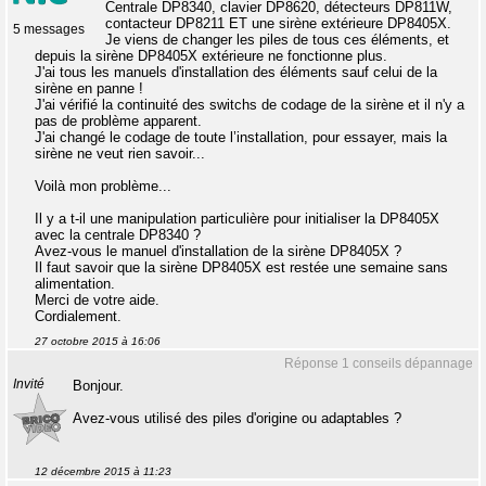
Centrale DP8340, clavier DP8620, détecteurs DP811W,
contacteur DP8211 ET une sirène extérieure DP8405X.
5 messages
Je viens de changer les piles de tous ces éléments, et
depuis la sirène DP8405X extérieure ne fonctionne plus.
J'ai tous les manuels d'installation des éléments sauf celui de la
sirène en panne !
J'ai vérifié la continuité des switchs de codage de la sirène et il n'y a
pas de problème apparent.
J'ai changé le codage de toute l’installation, pour essayer, mais la
sirène ne veut rien savoir...
Voilà mon problème...
Il y a t-il une manipulation particulière pour initialiser la DP8405X
avec la centrale DP8340 ?
Avez-vous le manuel d'installation de la sirène DP8405X ?
Il faut savoir que la sirène DP8405X est restée une semaine sans
alimentation.
Merci de votre aide.
Cordialement.
27 octobre 2015 à 16:06
Réponse 1 conseils dépannage
Invité
Bonjour.
Avez-vous utilisé des piles d'origine ou adaptables ?
12 décembre 2015 à 11:23