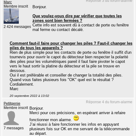
Réponse 3 du forum-alarme
Marc
Membre inscrit
Bonjour.
Que voulez-vous dire par vérifier que toutes les
zones sont bien fermées ?
Cette info est souvent dû à contact de porte ou fenêtre
2 424 messages
mal ferme ou contact décalé.
Comment faut-il faire pour changer les piles ? Faut-il changer les
piles de tous les appareils ?
Rien de plus simple pour les contacts de porte ou fenêtre il suffit d'un
tournevis pour ouvrir le capot du détecteur bien respecter la polarité
des piles pour les volumétriques pareil il faut faire pivoter le capot
vers le haut sortir la platine du détecteur et la pile se trouve en
dessous.
Oui il est préférable et conseiller de changer la totalité des piles.
Quand vous faites plusieurs fois "OK" quel est le résultat ?
Cordialement.
Marc
20 septembre 2022 à 13:02
Réponse 4 du forum-alarme
Petitgenie
Membre inscrit
Bonjour.
Merci pour ces précisions, en espérant arriver à refaire
fonctionner mon alarme.
J’ai réussi à faire fonctionner les infos en appuyant
7 messages
plusieurs fois sur OK en me servant de la télécommande
au départ.