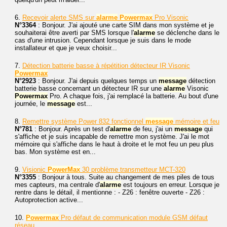
6.
Recevoir alerte SMS sur
alarme
Powermax
Pro Visonic
N°3364
: Bonjour. J'ai ajouté une carte SIM dans mon système et je
souhaiterai être averti par SMS lorsque l'
alarme
se déclenche dans le
cas d'une intrusion. Cependant lorsque je suis dans le mode
installateur et que je veux choisir...
7.
Détection batterie basse à répétition détecteur IR Visonic
Powermax
N°2923
: Bonjour. J'ai depuis quelques temps un
message
détection
batterie basse concernant un détecteur IR sur une
alarme
Visonic
Powermax
Pro. A chaque fois, j'ai remplacé la batterie. Au bout d'une
journée, le
message
est...
8.
Remettre système Power 832 fonctionnel
message
mémoire et feu
N°781
: Bonjour. Après un test d'
alarme
de feu, j'ai un
message
qui
s'affiche et je suis incapable de remettre mon système. J'ai le mot
mémoire qui s'affiche dans le haut à droite et le mot feu un peu plus
bas. Mon système est en...
9.
Visionic
PowerMax
30 problème transmetteur MCT-320
N°3355
: Bonjour à tous. Suite au changement de mes piles de tous
mes capteurs, ma centrale d'
alarme
est toujours en erreur. Lorsque je
rentre dans le détail, il mentionne : - Z26 : fenêtre ouverte - Z26 :
Autoprotection active...
10.
Powermax
Pro défaut de communication module GSM défaut
réseau