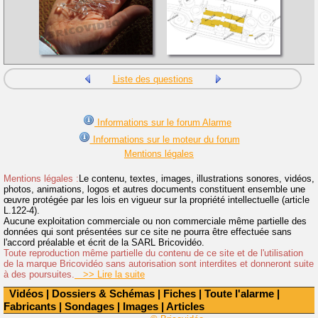
Liste des questions
Informations sur le forum Alarme
Informations sur le moteur du forum
Mentions légales
Mentions légales :
Le contenu, textes, images, illustrations sonores, vidéos,
photos, animations, logos et autres documents constituent ensemble une
œuvre protégée par les lois en vigueur sur la propriété intellectuelle (article
L.122-4).
Aucune exploitation commerciale ou non commerciale même partielle des
données qui sont présentées sur ce site ne pourra être effectuée sans
l'accord préalable et écrit de la SARL Bricovidéo.
Toute reproduction même partielle du contenu de ce site et de l'utilisation
de la marque Bricovidéo sans autorisation sont interdites et donneront suite
à des poursuites.
>> Lire la suite
Vidéos
|
Dossiers & Schémas
|
Fiches
|
Toute l'alarme
|
Fabricants
|
Sondages
|
Images
|
Articles