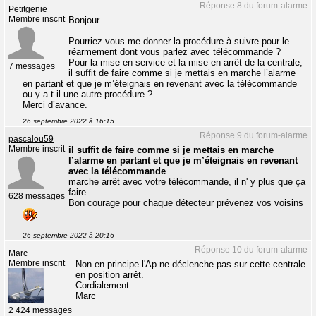
Réponse 8 du forum-alarme
Petitgenie
Membre inscrit
Bonjour.
Pourriez-vous me donner la procédure à suivre pour le
réarmement dont vous parlez avec télécommande ?
Pour la mise en service et la mise en arrêt de la centrale,
7 messages
il suffit de faire comme si je mettais en marche l’alarme
en partant et que je m’éteignais en revenant avec la télécommande
ou y a t-il une autre procédure ?
Merci d’avance.
26 septembre 2022 à 16:15
Réponse 9 du forum-alarme
pascalou59
Membre inscrit
il suffit de faire comme si je mettais en marche
l’alarme en partant et que je m’éteignais en revenant
avec la télécommande
marche arrêt avec votre télécommande, il n' y plus que ça
faire ...
628 messages
Bon courage pour chaque détecteur prévenez vos voisins
26 septembre 2022 à 20:16
Réponse 10 du forum-alarme
Marc
Membre inscrit
Non en principe l'Ap ne déclenche pas sur cette centrale
en position arrêt.
Cordialement.
Marc
2 424 messages