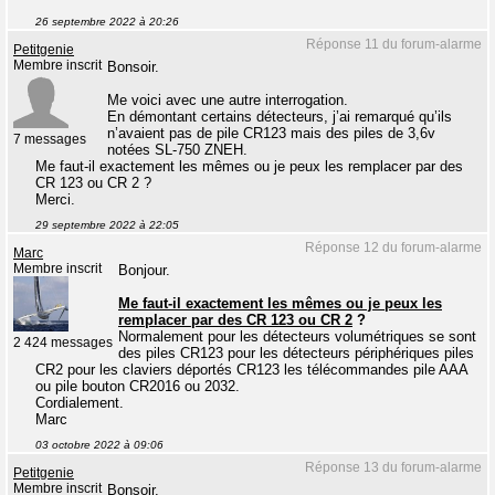
26 septembre 2022 à 20:26
Réponse 11 du forum-alarme
Petitgenie
Membre inscrit
Bonsoir.
Me voici avec une autre interrogation.
En démontant certains détecteurs, j’ai remarqué qu’ils
n’avaient pas de pile CR123 mais des piles de 3,6v
7 messages
notées SL-750 ZNEH.
Me faut-il exactement les mêmes ou je peux les remplacer par des
CR 123 ou CR 2 ?
Merci.
29 septembre 2022 à 22:05
Réponse 12 du forum-alarme
Marc
Membre inscrit
Bonjour.
Me faut-il exactement les mêmes ou je peux les
remplacer par des CR 123 ou CR 2
?
Normalement pour les détecteurs volumétriques se sont
2 424 messages
des piles CR123 pour les détecteurs périphériques piles
CR2 pour les claviers déportés CR123 les télécommandes pile AAA
ou pile bouton CR2016 ou 2032.
Cordialement.
Marc
03 octobre 2022 à 09:06
Réponse 13 du forum-alarme
Petitgenie
Membre inscrit
Bonsoir.