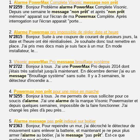
1.
Alarme
PowerMax
Complete Visonic
message
non
prêt
N°2259
: Bonjour Problème
alarme
PowerMax
Complete Visonic.
Depuis une semaine le
message
"
non
prêt
" et après "
non
prêt
mémoire" apparait sur l'écran de ma
Powermax
Complète. Après
interrogation sur l'écran apparait "porte...
2.
Alarme
Powermax
pro impossible de régler date et heure
N°2815
: Bonjour. Suite à une coupure de courant de plusieurs jours, la
date et l'heure ont été réinitialisées. Je souhaite donc tout remettre en
place. J'ai pris mes docs mais je suis face à un mur. En mode
installateur, le...
3.
Visonic
powerMax
Pro
message
brouillage système
N°2722
: Bonjour à tous. J'ai une
PowerMax
Pro depuis 2014 dont
j'étais très satisfait jusqu'à maintenant. En décembre dernier j'ai eu un
message
"Brouillage système" sans suite. Il y a 3 semaines, le
détecteur d'incendie a...
4.
Powermax
non
prêt
pour une mise en marche
N°3255
: Bonjour à tous. Je me permets de vous solliciter pour ce
soucis d'
alarme
. J'ai une
alarme
de la marque Visonic Powermaster et
depuis quelques semaines, impossible de la faire fonctionner. J'ai
changé les piles d'à peu près...
5.
Alarme
message
pas
prêt
indiqué sur boitier
N°2363
: Bonjour, Pour repeindre un mur, j'ai décroché le détecteur de
mouvement sans enlever la batterie, et maintenant je ne peux plus
armer l'
alarme
au boitier, j'ai le
message
"pas
prêt
". Est-ce que
quelqu'un peut m'aider...