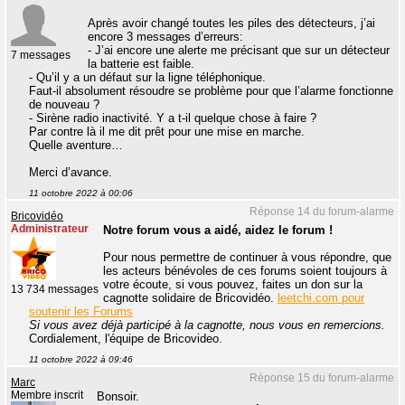
Après avoir changé toutes les piles des détecteurs, j’ai
encore 3 messages d’erreurs:
- J’ai encore une alerte me précisant que sur un détecteur
7 messages
la batterie est faible.
- Qu’il y a un défaut sur la ligne téléphonique.
Faut-il absolument résoudre se problème pour que l’alarme fonctionne
de nouveau ?
- Sirène radio inactivité. Y a t-il quelque chose à faire ?
Par contre là il me dit prêt pour une mise en marche.
Quelle aventure…
Merci d’avance.
11 octobre 2022 à 00:06
Réponse 14 du forum-alarme
Bricovidéo
Administrateur
Notre forum vous a aidé, aidez le forum !
Pour nous permettre de continuer à vous répondre, que
les acteurs bénévoles de ces forums soient toujours à
votre écoute, si vous pouvez, faites un don sur la
13 734 messages
cagnotte solidaire de Bricovidéo.
leetchi.com pour
soutenir les Forums
Si vous avez déjà participé à la cagnotte, nous vous en remercions.
Cordialement, l'équipe de Bricovideo.
11 octobre 2022 à 09:46
Réponse 15 du forum-alarme
Marc
Membre inscrit
Bonsoir.