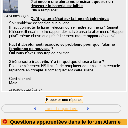
J’ai encore une alerte me précisant que sur un
détecteur la batterie est faible
Pile à remplacer
2 424 messages
Qu’il y a un défaut sur la ligne téléphonique
.
Soit probléme de tension sur la ligne.
Il faut connecter la ligne Télécom ou se mettre sur menu "Rapport
télésurveillance",mettre rapport désactivé ensuite aller menu "Rapport
privé" même chose que précédemment mettre rapport désactivé
Faut-il absolument résoudre se problème pour que l’alarme
fonctionne de nouveau
?
Oui vous n'avez pas trop de solution
Sirène radio inactivité. Y a t-il quelque chose à faire
?
Pile complétement HS il suffit de remplacer cette pile et la centrale
reprendra en compte automatiquement cette sirène.
Cordialement.
Marc
11 octobre 2022 à 18:54
Liste des questions
Questions apparentées dans le forum Alarme