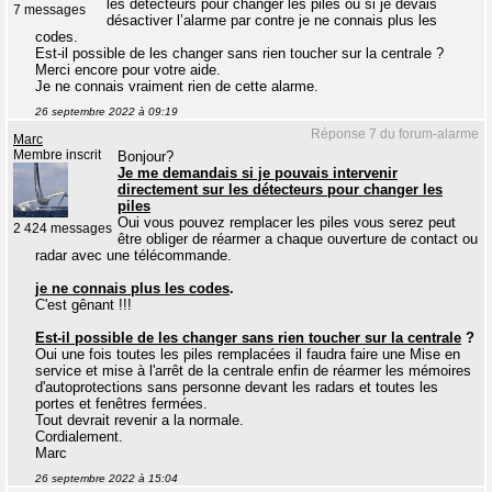
les détecteurs pour changer les piles ou si je devais
7 messages
désactiver l’alarme par contre je ne connais plus les
codes.
Est-il possible de les changer sans rien toucher sur la centrale ?
Merci encore pour votre aide.
Je ne connais vraiment rien de cette alarme.
26 septembre 2022 à 09:19
Réponse 7 du forum-alarme
Marc
Membre inscrit
Bonjour?
Je me demandais si je pouvais intervenir
directement sur les détecteurs pour changer les
piles
Oui vous pouvez remplacer les piles vous serez peut
2 424 messages
être obliger de réarmer a chaque ouverture de contact ou
radar avec une télécommande.
je ne connais plus les codes
.
C'est gênant !!!
Est-il possible de les changer sans rien toucher sur la centrale
?
Oui une fois toutes les piles remplacées il faudra faire une Mise en
service et mise à l'arrêt de la centrale enfin de réarmer les mémoires
d'autoprotections sans personne devant les radars et toutes les
portes et fenêtres fermées.
Tout devrait revenir a la normale.
Cordialement.
Marc
26 septembre 2022 à 15:04