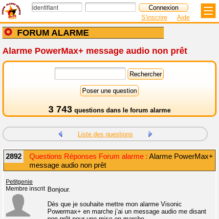
S'inscrire
Aide
FORUM ALARME
Alarme PowerMax+ message audio non prêt
3 743
questions dans le
forum alarme
Liste des questions
2892
Questions Réponses Forum alarme :
Alarme PowerMax+
message audio non prêt
Petitgenie
Membre inscrit
Bonjour.
Dès que je souhaite mettre mon alarme Visonic
Powermax+ en marche j’ai un message audio me disant
non prêt pour une mise en marche.