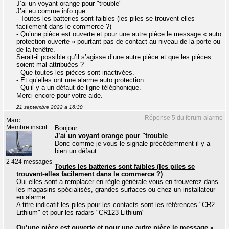
J’ai un voyant orange pour "trouble"
J’ai eu comme info que :
- Toutes les batteries sont faibles (les piles se trouvent-elles
facilement dans le commerce ?)
- Qu’une pièce est ouverte et pour une autre pièce le message « auto
protection ouverte » pourtant pas de contact au niveau de la porte ou
de la fenêtre.
Serait-il possible qu’il s’agisse d’une autre pièce et que les pièces
soient mal attribuées ?
- Que toutes les pièces sont inactivées.
- Et qu’elles ont une alarme auto protection.
- Qu’il y a un défaut de ligne téléphonique.
Merci encore pour votre aide.
21 septembre 2022 à 16:30
Réponse 5 du forum-alarme
Marc
Membre inscrit
Bonjour.
J’ai un voyant orange pour "trouble
Donc comme je vous le signale précédemment il y a
bien un défaut.
2 424 messages
Toutes les batteries sont faibles (les piles se
trouvent-elles facilement dans le commerce ?
)
Oui elles sont a remplacer en règle générale vous en trouverez dans
les magasins spécialisés, grandes surfaces ou chez un installateur
en alarme.
A titre indicatif les piles pour les contacts sont les références "CR2
Lithium" et pour les radars "CR123 Lithium"
Qu’une pièce est ouverte et pour une autre pièce le message «