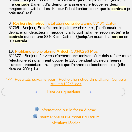
ma
centrale
Daitem. J'ai démonté la sirène et je trouve les deux
rangées de switchs. Les 10 pour l'identification (idem que la
centrale
je
présume) et 8...
9.
Recherche
notice
installation
centrale
alarme 8340X Daitem
N°705
: Bonjour, En refaisant la peinture chez moi, j'ai dû ouvrir et
déplacer un détecteur infrarouge. J'ai lu qu'il fallait le "reconnecter" à la
centrale
qui est une 8340X de Daitem. Quelqu'un aurait-il la
notice
de
la
centrale
...
10.
Problème sirène alarme
Aritech
CD3402S3 Plus
N°1377
: Bonjour. Je viens d'acheter une maison où je dois refaire toute
l'électricité et notamment couper le 220v pendant plusieurs heures.
L'ancien propriétaire m'a signalé que l'alarme ne fonctionne plus (elle
date de 2004). Le...
>>> Résultats suivants pour : Recherche notice d'installation Centrale
Aritech CD72 >>>
Liste des questions
Informations sur le forum Alarme
Informations sur le moteur du forum
Mentions légales