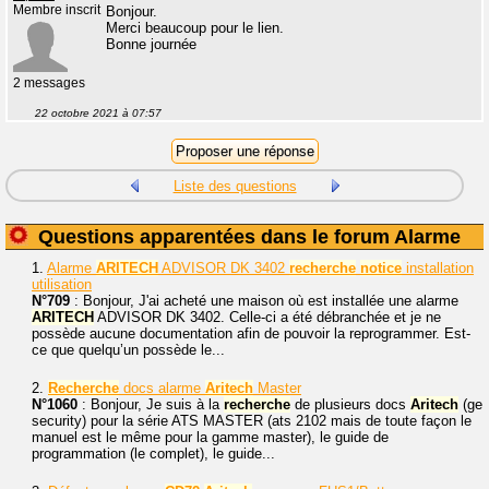
Membre inscrit
Bonjour.
Merci beaucoup pour le lien.
Bonne journée
2 messages
22 octobre 2021 à 07:57
Liste des questions
Questions apparentées dans le forum Alarme
1.
Alarme
ARITECH
ADVISOR DK 3402
recherche
notice
installation
utilisation
N°709
: Bonjour, J'ai acheté une maison où est installée une alarme
ARITECH
ADVISOR DK 3402. Celle-ci a été débranchée et je ne
possède aucune documentation afin de pouvoir la reprogrammer. Est-
ce que quelqu’un possède le...
2.
Recherche
docs alarme
Aritech
Master
N°1060
: Bonjour, Je suis à la
recherche
de plusieurs docs
Aritech
(ge
security) pour la série ATS MASTER (ats 2102 mais de toute façon le
manuel est le même pour la gamme master), le guide de
programmation (le complet), le guide...