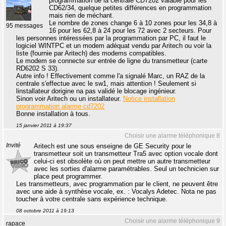
programmation de la centrale CD7202 valable pour les
CD62/34, quelque petites différences en programmation
mais rien de méchant.
Le nombre de zones change 6 à 10 zones pour les 34,8 à
95 messages
16 pour les 62,8 à 24 pour les 72 avec 2 secteurs. Pour
les personnes intéressées par la programmation par PC, il faut le
logiciel WINTPC et un modem adéquat vendu par Aritech ou voir la
liste (fournie par Aritech) des modems compatibles.
Le modem se connecte sur entrée de ligne du transmetteur (carte
RD6202 S 33).
Autre info ! Effectivement comme l'a signalé Marc, un RAZ de la
centrale s'effectue avec le sw1, mais attention ! Seulement si
linstallateur dorigine na pas validé le blocage ingénieur.
Sinon voir Aritech ou un installateur.
Notice installation
programmation alarme cd7202
Bonne installation à tous.
15 janvier 2011 à 19:37
Choisir une alarme téléphonique 8
Invité
Aritech est une sous enseigne de GE Security pour le
transmetteur soit un transmetteur Tra5 avec option vocale dont
celui-ci est obsolète où on peut mettre un autre transmetteur
avec les sorties d'alarme paramétrables. Seul un technicien sur
place peut programmer.
Les transmetteurs, avec programmation par le client, ne peuvent être
avec une aide à synthèse vocale, ex. : Vocalys Adetec. Nota ne pas
toucher à votre centrale sans expérience technique.
08 octobre 2011 à 19:13
Choisir une alarme téléphonique 9
rapace