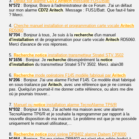
3.
Défaut sur alarme
CD72
Aritech
message FUS1/Batt
N°572
: Bonjour, Bravo à l'administrateur de ce Forum. J'ai un défaut
sur mon alarme
CD72
Aritech
. Message : FUS1/Batt. Que faut-il faire
? Merci.
4.
Cherche manuel installation et programmation carte vocale
Aritech
RD5060
N°704
: Bonjour à tous, Je suis à la
recherche
d'un manuel
d'installation
et de programmation pour carte vocale
Aritech
RD5060.
Merci d'avance de vos réponses.
5.
Recherche
notice
installation transmetteur Stratel STV 3502
N°1656
: Bonjour. Je
recherche
désespérément la
notice
d'installation
du transmetteur Stratel STV 3502. Merci. alain38
6.
Recherche
mode opératoire F145 modèle fabriqué par
Aritech
N°206
: Bonjour. J'ai une alarme Fichet F145. Ce modèle était fabriqué
en sous-traitance par
Aritech
, avec une référence que je ne connais
pas. Quelqu'un pourrait-il me donner cette référence, ou alors me dire
où je pourrais trouver...
7.
Manuel ou
notice
installation alarme TecnoAlarme TP6/R
N°932
: Bonjour à tous, J'ai acheté ma maison avec une alarme
TecnoAlarme TP6/R et je souhaite la reprogrammer par rapport à la
nouvelle disposition de ma maison. Le problème est que je ne possède
uniquement le manuel utilisateur,...
8.
Recherche
notice
pour sirène DP8402 alarme Daitem DP8000
N°464
: Bonjour. J'ai ma sirène DP8402 qui n'est plus reliée (radio) à