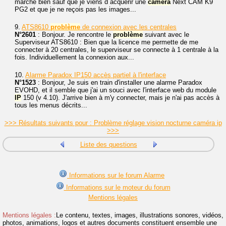
marche bien sauf que je viens d acquérir une
caméra
Next CAM K9
PG2 et que je ne reçois pas les images...
9.
ATS8610
problème
de connexion avec les centrales
N°2601
: Bonjour. Je rencontre le
problème
suivant avec le
Superviseur ATS8610 : Bien que la licence me permette de me
connecter à 20 centrales, le superviseur se connecte à 1 centrale à la
fois. Individuellement la connexion aux...
10.
Alarme Paradox IP150 accès partiel à l'interface
N°1523
: Bonjour, Je suis en train d'installer une alarme Paradox
EVOHD, et il semble que j'ai un souci avec l'interface web du module
IP
150 (v 4.10). J'arrive bien à m'y connecter, mais je n'ai pas accès à
tous les menus décrits...
>>> Résultats suivants pour : Problème réglage vision nocturne caméra ip
>>>
Liste des questions
Informations sur le forum Alarme
Informations sur le moteur du forum
Mentions légales
Mentions légales :
Le contenu, textes, images, illustrations sonores, vidéos,
photos, animations, logos et autres documents constituent ensemble une