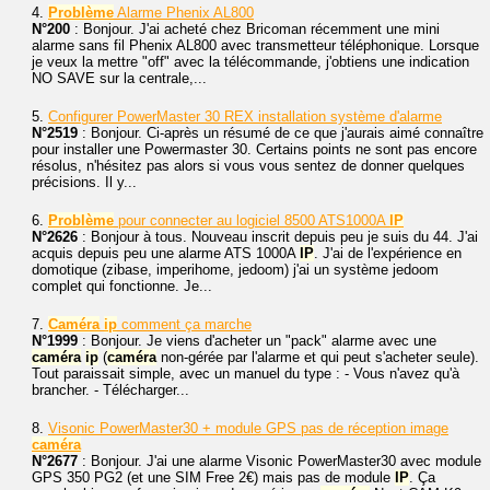
4.
Problème
Alarme Phenix AL800
N°200
: Bonjour. J'ai acheté chez Bricoman récemment une mini
alarme sans fil Phenix AL800 avec transmetteur téléphonique. Lorsque
je veux la mettre "off" avec la télécommande, j'obtiens une indication
NO SAVE sur la centrale,...
5.
Configurer PowerMaster 30 REX installation système d'alarme
N°2519
: Bonjour. Ci-après un résumé de ce que j'aurais aimé connaître
pour installer une Powermaster 30. Certains points ne sont pas encore
résolus, n'hésitez pas alors si vous vous sentez de donner quelques
précisions. Il y...
6.
Problème
pour connecter au logiciel 8500 ATS1000A
IP
N°2626
: Bonjour à tous. Nouveau inscrit depuis peu je suis du 44. J'ai
acquis depuis peu une alarme ATS 1000A
IP
. J'ai de l'expérience en
domotique (zibase, imperihome, jedoom) j'ai un système jedoom
complet qui fonctionne. Je...
7.
Caméra
ip
comment ça marche
N°1999
: Bonjour. Je viens d'acheter un "pack" alarme avec une
caméra
ip
(
caméra
non-gérée par l'alarme et qui peut s'acheter seule).
Tout paraissait simple, avec un manuel du type : - Vous n'avez qu'à
brancher. - Télécharger...
8.
Visonic PowerMaster30 + module GPS pas de réception image
caméra
N°2677
: Bonjour. J'ai une alarme Visonic PowerMaster30 avec module
GPS 350 PG2 (et une SIM Free 2€) mais pas de module
IP
. Ça