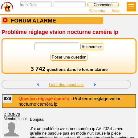
S'inscrire
Aide
FORUM ALARME
Problème réglage vision nocturne caméra ip
3 742
questions dans le
forum alarme
Liste des questions
828
Question réglage caméra :
Problème réglage vision
nocturne caméra ip
DIDON70
Membre inscrit
Bonjour,
J'ai un problème avec une caméra ip AVI202 il arrive
qu'elle ne bascule pas en mode nuit cause la pièce
intermédiaire (cuisine) est éteinte après donc la lumière ne