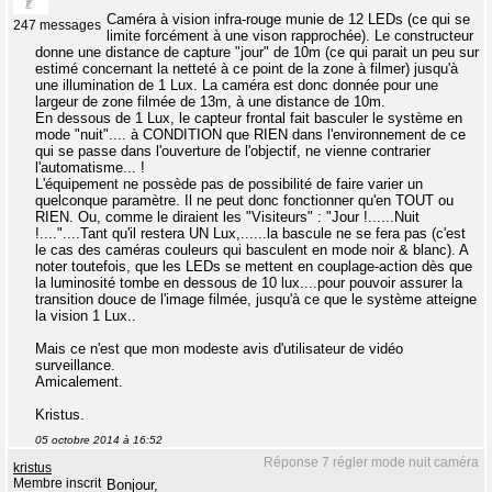
Caméra à vision infra-rouge munie de 12 LEDs (ce qui se
247 messages
limite forcément à une vison rapprochée). Le constructeur
donne une distance de capture "jour" de 10m (ce qui parait un peu sur
estimé concernant la netteté à ce point de la zone à filmer) jusqu'à
une illumination de 1 Lux. La caméra est donc donnée pour une
largeur de zone filmée de 13m, à une distance de 10m.
En dessous de 1 Lux, le capteur frontal fait basculer le système en
mode "nuit".... à CONDITION que RIEN dans l'environnement de ce
qui se passe dans l'ouverture de l'objectif, ne vienne contrarier
l'automatisme... !
L'équipement ne possède pas de possibilité de faire varier un
quelconque paramètre. Il ne peut donc fonctionner qu'en TOUT ou
RIEN. Ou, comme le diraient les "Visiteurs" : "Jour !......Nuit
!...."....Tant qu'il restera UN Lux,......la bascule ne se fera pas (c'est
le cas des caméras couleurs qui basculent en mode noir & blanc). A
noter toutefois, que les LEDs se mettent en couplage-action dès que
la luminosité tombe en dessous de 10 lux....pour pouvoir assurer la
transition douce de l'image filmée, jusqu'à ce que le système atteigne
la vision 1 Lux..
Mais ce n'est que mon modeste avis d'utilisateur de vidéo
surveillance.
Amicalement.
Kristus.
05 octobre 2014 à 16:52
Réponse 7 régler mode nuit caméra
kristus
Membre inscrit
Bonjour,