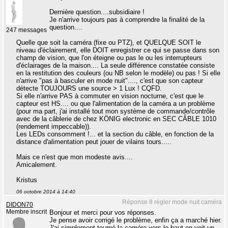
Dernière question....subsidiaire !
Je n'arrive toujours pas à comprendre la finalité de la
question....
247 messages
Quelle que soit la caméra (fixe ou PTZ), et QUELQUE SOIT le
niveau d'éclairement, elle DOIT enregistrer ce qui se passe dans son
champ de vision, que l'on éteigne ou pas le ou les interrupteurs
d'éclairages de la maison.... La seule différence constatée consiste
en la restitution des couleurs (ou NB selon le modèle) ou pas ! Si elle
n'arrive "pas à basculer en mode nuit"...., c'est que son capteur
détecte TOUJOURS une source > 1 Lux ! CQFD.
Si elle n'arrive PAS à commuter en vision nocturne, c'est que le
capteur est HS.... ou que l'alimentation de la caméra a un problème
(pour ma part, j'ai installé tout mon système de commande/contrôle
avec de la câblerie de chez KÖNIG electronic en SEC CÂBLE 1010
(rendement impeccable)).
Les LEDs consomment !... et la section du câble, en fonction de la
distance d'alimentation peut jouer de vilains tours.....
Mais ce n'est que mon modeste avis....
Amicalement.
Kristus
06 octobre 2014 à 14:40
Réponse 8 régler mode nuit caméra
DIDON70
Membre inscrit
Bonjour et merci pour vos réponses.
Je pense avoir corrigé le problème, enfin ça a marché hier.
J'ai simplement tourné la caméra vers le haut on voit un