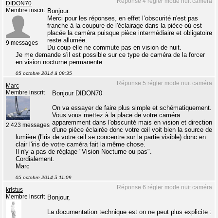
Réponse 4 régler mode nuit caméra
DIDON70
Membre inscrit
Bonjour.
Merci pour les réponses, en effet l’obscurité n'est pas
franche à la coupure de l'éclairage dans la pièce où est
placée la caméra puisque pièce intermédiaire et obligatoire
reste allumée.
9 messages
Du coup elle ne commute pas en vision de nuit.
Je me demande s'il est possible sur ce type de caméra de la forcer
en vision nocturne permanente.
05 octobre 2014 à 09:35
Réponse 5 régler mode nuit caméra
Marc
Membre inscrit
Bonjour DIDON70
On va essayer de faire plus simple et schématiquement.
Vous vous mettez à la place de votre caméra
apparemment dans l'obscurité mais en vision et direction
2 423 messages
d'une pièce éclairée donc votre œil voit bien la source de
lumière (l'iris de votre œil se concentre sur la partie visible) donc en
clair l'iris de votre caméra fait la même chose.
Il n'y a pas de réglage "Vision Nocturne ou pas".
Cordialement.
Marc
05 octobre 2014 à 11:09
Réponse 6 régler mode nuit caméra
kristus
Membre inscrit
Bonjour,
La documentation technique est on ne peut plus explicite :