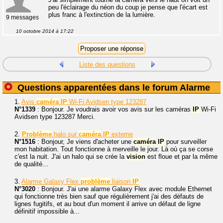
peu l'éclairage du néon du coup je pense que l'écart est
plus franc à l'extinction de la lumière.
9 messages
10 octobre 2014 à 17:22
Liste des questions
Questions apparentées dans le forum Alarme
1.
Avis
caméra
IP
Wi-Fi Avidsen type 123287
N°1339
: Bonjour. Je voudrais avoir vos avis sur les caméras
IP
Wi-Fi
Avidsen type 123287 Merci.
2.
Problème
halo sur
caméra
IP
externe
N°1516
: Bonjour, Je viens d'acheter une
caméra
IP
pour surveiller
mon habitation. Tout fonctionne à merveille le jour. Là où ça se corse
c'est la nuit. J'ai un halo qui se crée la
vision
est floue et par la même
de qualité...
3.
Alarme Galaxy Flex
problème
liaison
IP
N°3020
: Bonjour. J'ai une alarme Galaxy Flex avec module Ethernet
qui fonctionne très bien sauf que régulièrement j'ai des défauts de
lignes fugitifs, et au bout d'un moment il arrive un défaut de ligne
définitif impossible à...