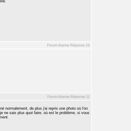
nne.
Forum Alarme Réponse 10
Forum Alarme Réponse 11
onné normalement, de plus j'ai repris une photo où l'on
e ne sais plus quoi faire, où est le problème, si vous
ement.