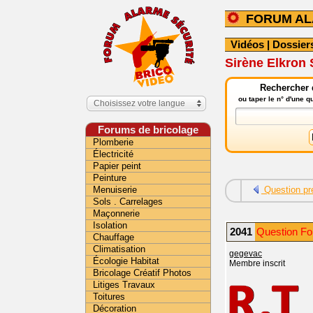
FORUM A
Vidéos
|
Dossier
Sirène Elkron 
Rechercher 
ou taper le n° d'une 
Choisissez votre langue
Forums de bricolage
Plomberie
Électricité
Papier peint
Peinture
Menuiserie
Question pr
Sols . Carrelages
Maçonnerie
Isolation
2041
Question Fo
Chauffage
Climatisation
gegevac
Écologie Habitat
Membre inscrit
Bricolage Créatif Photos
Litiges Travaux
Toitures
Décoration