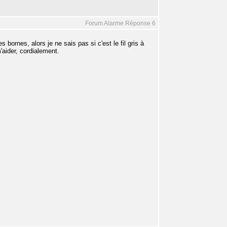
Forum Alarme Réponse 6
bornes, alors je ne sais pas si c'est le fil gris à
'aider, cordialement.