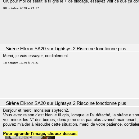
OK pour moi ce serait le fil gris le + de blocage, essayez voir ce que ça do
09 octobre 2019 à 21:37
Sirène Elkron SA20 sur Lightsys 2 Risco ne fonctionne plus
Merci, je vais essayer, cordialement.
10 octobre 2019 à 07:11
Sirène Elkron SA20 sur Lightsys 2 Risco ne fonctionne plus
Bonjour et merci monsieur spytech2,
Vous avez raison c'est bien le fil gris, lorsque je l'ai détaché, la sirène a s
voit mieux les N° des bornes, donc je ne suis pas plus avancé maintenant, j
pouvez m'aider à résoudre cette situation, merci de votre patience, cordial
Pour agrandir l'image, cliquez dessus.