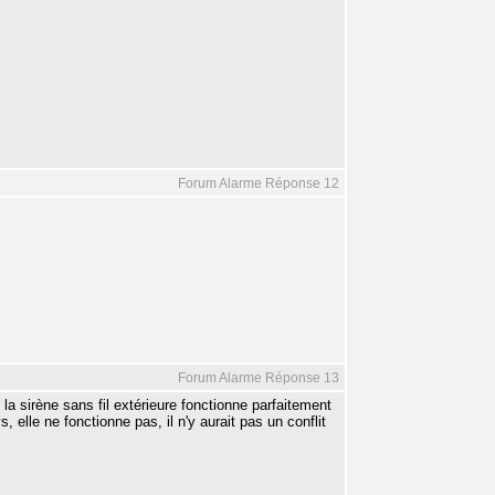
Forum Alarme Réponse 12
Forum Alarme Réponse 13
la sirène sans fil extérieure fonctionne parfaitement
s, elle ne fonctionne pas, il n'y aurait pas un conflit