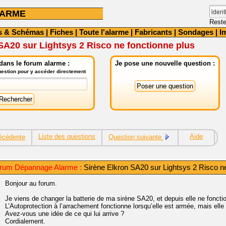
LARME
Reste
s & Schémas
|
Fiches
|
Toute l'alarme
|
Fabricants
|
Sondages
|
I
SA20 sur Lightsys 2 Risco ne fonctionne plus
dans le forum alarme :
Je pose une nouvelle question :
question pour y accéder directement
Liste des questions
Aide
écédente
Question suivante
rum Dépannage Alarme :
Sirène Elkron SA20 sur Lightsys 2 Risco ne
Bonjour au forum.
Je viens de changer la batterie de ma sirène SA20, et depuis elle ne fonct
L’Autoprotection à l’arrachement fonctionne lorsqu’elle est armée, mais elle
Avez-vous une idée de ce qui lui arrive ?
Cordialement.