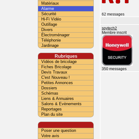
Matériaux
Alarme
Sécurité
62 messages
Hi-Fi Vidéo
Outillage
spytech2
Divers
Membre inscrit
Électroménager
Téléphonie
Jardinage
Rubriques
Vidéos de bricolage
Fiches Bricolage
350 messages
Devis Travaux
C'est Nouveau !
Petites Annonces
Dossiers
Schémas
Liens & Annuaires
Salons & Evènements
Reportages
Plan du site
Poser une question
Votre avis