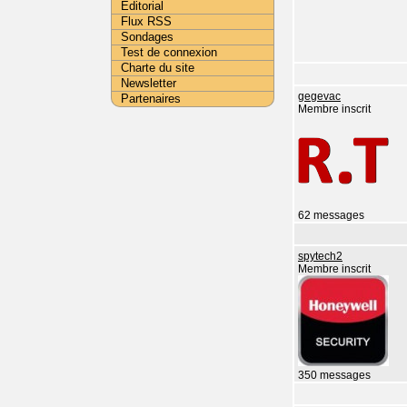
Editorial
Flux RSS
Sondages
Test de connexion
Charte du site
Newsletter
gegevac
Partenaires
Membre inscrit
62 messages
spytech2
Membre inscrit
350 messages