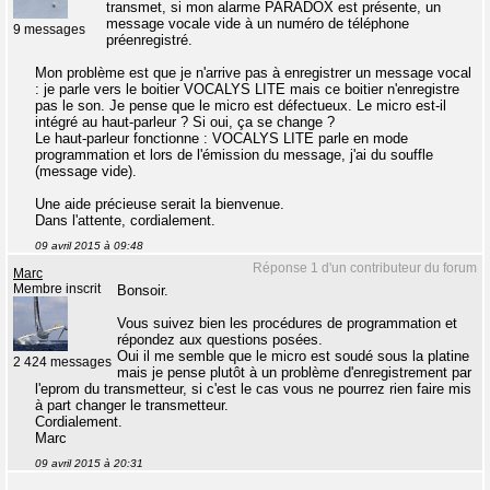
transmet, si mon alarme PARADOX est présente, un
message vocale vide à un numéro de téléphone
9 messages
préenregistré.
Mon problème est que je n'arrive pas à enregistrer un message vocal
: je parle vers le boitier VOCALYS LITE mais ce boitier n'enregistre
pas le son. Je pense que le micro est défectueux. Le micro est-il
intégré au haut-parleur ? Si oui, ça se change ?
Le haut-parleur fonctionne : VOCALYS LITE parle en mode
programmation et lors de l'émission du message, j'ai du souffle
(message vide).
Une aide précieuse serait la bienvenue.
Dans l'attente, cordialement.
09 avril 2015 à 09:48
Réponse 1 d'un contributeur du forum
Marc
Membre inscrit
Bonsoir.
Vous suivez bien les procédures de programmation et
répondez aux questions posées.
Oui il me semble que le micro est soudé sous la platine
2 424 messages
mais je pense plutôt à un problème d'enregistrement par
l'eprom du transmetteur, si c'est le cas vous ne pourrez rien faire mis
à part changer le transmetteur.
Cordialement.
Marc
09 avril 2015 à 20:31