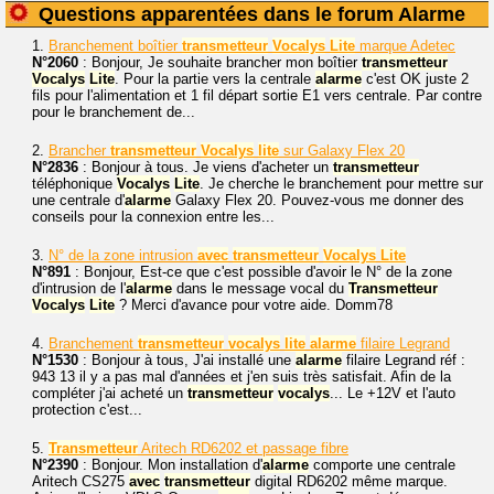
Questions apparentées dans le forum Alarme
1.
Branchement boîtier
transmetteur
Vocalys
Lite
marque Adetec
N°2060
: Bonjour, Je souhaite brancher mon boîtier
transmetteur
Vocalys
Lite
. Pour la partie vers la centrale
alarme
c'est OK juste 2
fils pour l'alimentation et 1 fil départ sortie E1 vers centrale. Par contre
pour le branchement de...
2.
Brancher
transmetteur
Vocalys
lite
sur Galaxy Flex 20
N°2836
: Bonjour à tous. Je viens d'acheter un
transmetteur
téléphonique
Vocalys
Lite
. Je cherche le branchement pour mettre sur
une centrale d'
alarme
Galaxy Flex 20. Pouvez-vous me donner des
conseils pour la connexion entre les...
3.
N° de la zone intrusion
avec
transmetteur
Vocalys
Lite
N°891
: Bonjour, Est-ce que c'est possible d'avoir le N° de la zone
d'intrusion de l'
alarme
dans le message vocal du
Transmetteur
Vocalys
Lite
? Merci d'avance pour votre aide. Domm78
4.
Branchement
transmetteur
vocalys
lite
alarme
filaire Legrand
N°1530
: Bonjour à tous, J'ai installé une
alarme
filaire Legrand réf :
943 13 il y a pas mal d'années et j'en suis très satisfait. Afin de la
compléter j'ai acheté un
transmetteur
vocalys
... Le +12V et l'auto
protection c'est...
5.
Transmetteur
Aritech RD6202 et passage fibre
N°2390
: Bonjour. Mon installation d'
alarme
comporte une centrale
Aritech CS275
avec
transmetteur
digital RD6202 même marque.