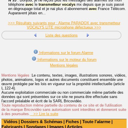
N°93
: Bonjour, je ne reçois plus les messages des alarmes sur mon
téléphone
avec
le
transmetteur
vocalys
mx depuis que je suis passé
en dégroupage total et je nai plus d abonnement
avec
France Télécom.
Auparavent jétais en...
>>> Résultats suivants pour : Alarme PARADOX avec transmetteur
VOCALYS LITE microphone défectueux >>>
Liste des questions
Informations sur le forum Alarme
Informations sur le moteur du forum
Mentions légales
Mentions légales :
Le contenu, textes, images, illustrations sonores, vidéos,
photos, animations, logos et autres documents constituent ensemble une
œuvre protégée par les lois en vigueur sur la propriété intellectuelle (article
L.122-4).
Aucune exploitation commerciale ou non commerciale même partielle des
données qui sont présentées sur ce site ne pourra être effectuée sans
l'accord préalable et écrit de la SARL Bricovidéo.
Toute reproduction même partielle du contenu de ce site et de l'utilisation
de la marque Bricovidéo sans autorisation sont interdites et donneront suite
à des poursuites.
>> Lire la suite
Vidéos
|
Dossiers & Schémas
|
Fiches
|
Toute l'alarme
|
Fabricants
|
Sondages
|
Images
|
Articles