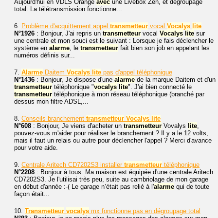
Aujourd'hui en VDLS Orange
avec
une Livebox Zen, et dégroupage
total. La télétransmission fonctionne...
6.
Problème d'acquittement appel
transmetteur
vocal
Vocalys
lite
N°1926
: Bonjour, J'ai repris un
transmetteur
vocal
Vocalys
lite
sur
une centrale et mon souci est le suivant : Lorsque je fais déclencher le
système en
alarme
, le
transmetteur
fait bien son job en appelant les
numéros définis sur...
7.
Alarme
Daitem
Vocalys
lite
pas d'appel téléphonique
N°1436
: Bonjour, Je dispose d'une
alarme
de la marque Daitem et d'un
transmetteur
téléphonique "
vocalys
lite
". J'ai bien connecté le
transmetteur
téléphonique à mon réseau téléphonique (branché par
dessus mon filtre ADSL,...
8.
Conseils branchement
transmetteur
Vocalys
lite
N°608
: Bonjour, Je viens d'acheter un
transmetteur
Vovalys
lite
,
pouvez-vous m'aider pour réaliser le branchement ? Il y a le 12 volts,
mais il faut un relais ou autre pour déclencher l'appel ? Merci d'avance
pour votre aide.
9.
Centrale Aritech CD7202S3 installer
transmetteur
téléphonique
N°2208
: Bonjour à tous. Ma maison est équipée d'une centrale Aritech
CD7202S3. Je l'utilisai très peu, suite au cambriolage de mon garage
en début d'année :-( Le garage n’était pas relié à l'
alarme
qui de toute
façon était...
10.
Transmetteur
vocalys
mx fonctionne pas en dégroupage total