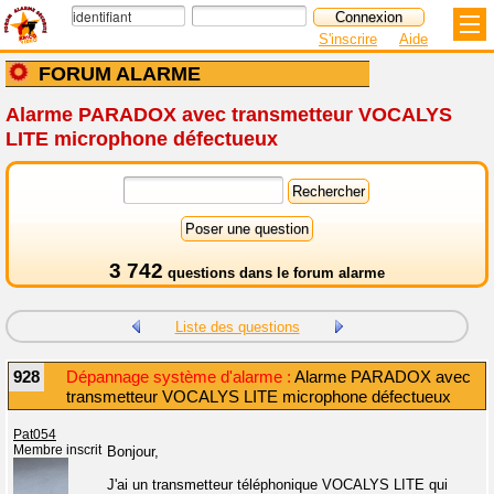
S'inscrire
Aide
FORUM ALARME
Alarme PARADOX avec transmetteur VOCALYS
LITE microphone défectueux
3 742
questions dans le
forum alarme
Liste des questions
928
Dépannage système d'alarme :
Alarme PARADOX avec
transmetteur VOCALYS LITE microphone défectueux
Pat054
Membre inscrit
Bonjour,
J'ai un transmetteur téléphonique VOCALYS LITE qui