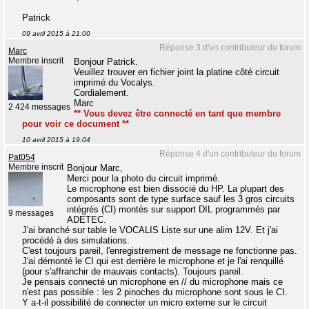
Patrick
09 avril 2015 à 21:00
Réponse 3 d'un contributeur du forum
Marc
Membre inscrit
Bonjour Patrick.
Veuillez trouver en fichier joint la platine côté circuit
imprimé du Vocalys.
Cordialement.
Marc
2 424 messages
** Vous devez être connecté en tant que membre
pour voir ce document **
10 avril 2015 à 19:04
Réponse 4 d'un contributeur du forum
Pat054
Membre inscrit
Bonjour Marc,
Merci pour la photo du circuit imprimé.
Le microphone est bien dissocié du HP. La plupart des
composants sont de type surface sauf les 3 gros circuits
intégrés (CI) montés sur support DIL programmés par
9 messages
ADETEC.
J'ai branché sur table le VOCALIS Liste sur une alim 12V. Et j'ai
procédé à des simulations.
C'est toujours pareil, l'enregistrement de message ne fonctionne pas.
J'ai démonté le CI qui est derrière le microphone et je l'ai renquillé
(pour s'affranchir de mauvais contacts). Toujours pareil.
Je pensais connecté un microphone en // du microphone mais ce
n'est pas possible : les 2 pinoches du microphone sont sous le CI.
Y a-t-il possibilité de connecter un micro externe sur le circuit