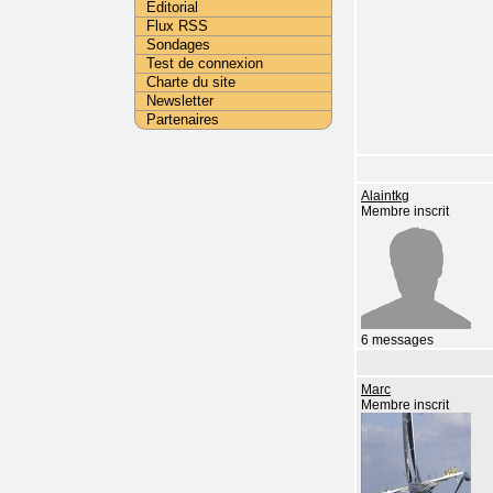
Editorial
Flux RSS
Sondages
Test de connexion
Charte du site
Newsletter
Partenaires
Alaintkg
Membre inscrit
6 messages
Marc
Membre inscrit