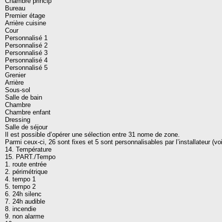
Chambre princip
Bureau
Premier étage
Arrière cuisine
Cour
Personnalisé 1
Personnalisé 2
Personnalisé 3
Personnalisé 4
Personnalisé 5
Grenier
Arrière
Sous-sol
Salle de bain
Chambre
Chambre enfant
Dressing
Salle de séjour
Il est possible d’opérer une sélection entre 31 nome de zone.
Parmi ceux-ci, 26 sont fixes et 5 sont personnalisables par l’installateur (voi
14. Température
15. PART./Tempo
1. route entrée
2. périmétrique
4. tempo 1
5. tempo 2
6. 24h silenc
7. 24h audible
8. incendie
9. non alarme