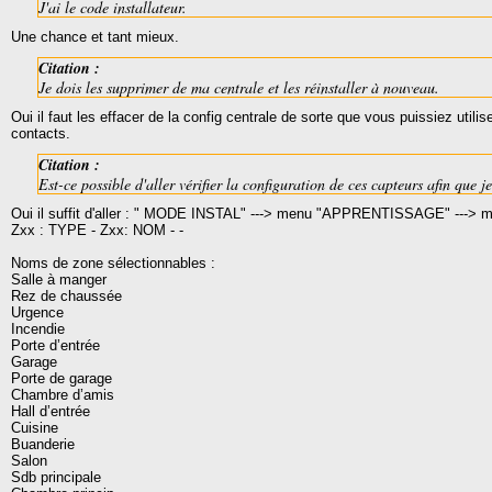
J'ai le code installateur.
Une chance et tant mieux.
Citation :
Je dois les supprimer de ma centrale et les réinstaller à nouveau.
Oui il faut les effacer de la config centrale de sorte que vous puissiez uti
contacts.
Citation :
Est-ce possible d'aller vérifier la configuration de ces capteurs afin que 
Oui il suffit d'aller : " MODE INSTAL" ---> menu "APPRENTISSAGE" --->
Zxx : TYPE - Zxx: NOM - -
Noms de zone sélectionnables :
Salle à manger
Rez de chaussée
Urgence
Incendie
Porte d’entrée
Garage
Porte de garage
Chambre d’amis
Hall d’entrée
Cuisine
Buanderie
Salon
Sdb principale