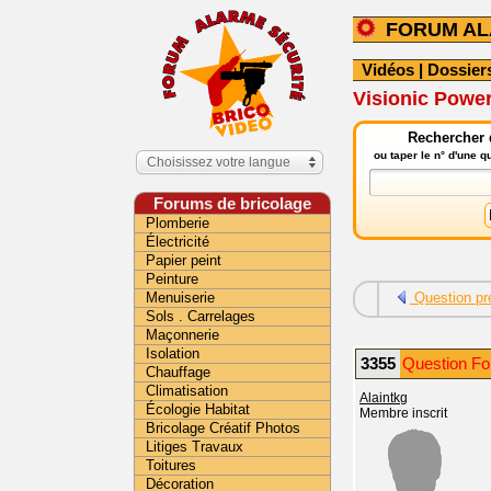
FORUM A
Vidéos
|
Dossier
Visionic Powe
Rechercher 
ou taper le n° d'une 
Choisissez votre langue
Forums de bricolage
Plomberie
Électricité
Papier peint
Peinture
Menuiserie
Question pr
Sols . Carrelages
Maçonnerie
Isolation
3355
Question Fo
Chauffage
Climatisation
Alaintkg
Écologie Habitat
Membre inscrit
Bricolage Créatif Photos
Litiges Travaux
Toitures
Décoration