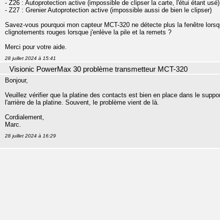
- Z26 : Autoprotection active (impossible de clipser la carte, l'étui étant usé)
- Z27 : Grenier Autoprotection active (impossible aussi de bien le clipser)
Savez-vous pourquoi mon capteur MCT-320 ne détecte plus la fenêtre lorsqu'e
clignotements rouges lorsque j'enlève la pile et la remets ?
Merci pour votre aide.
28 juillet 2024 à 15:41
Visionic PowerMax 30 problème transmetteur MCT-320
Bonjour,
Veuillez vérifier que la platine des contacts est bien en place dans le suppor
l'arrière de la platine. Souvent, le problème vient de là.
Cordialement,
Marc.
28 juillet 2024 à 16:29