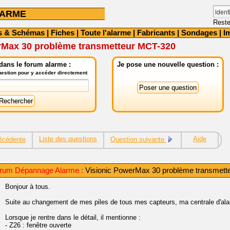
LARME
Reste
s & Schémas
|
Fiches
|
Toute l'alarme
|
Fabricants
|
Sondages
|
I
rMax 30 problème transmetteur MCT-320
dans le forum alarme :
Je pose une nouvelle question :
question pour y accéder directement
Liste des questions
Aide
écédente
Question suivante
rum Dépannage Alarme :
Visionic PowerMax 30 problème transmet
Bonjour à tous.
Suite au changement de mes piles de tous mes capteurs, ma centrale d'alar
Lorsque je rentre dans le détail, il mentionne :
- Z26 : fenêtre ouverte