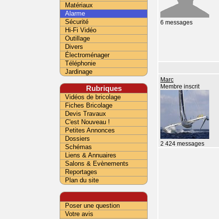
Matériaux
Alarme
Sécurité
6 messages
Hi-Fi Vidéo
Outillage
Divers
Électroménager
Téléphonie
Jardinage
Marc
Membre inscrit
Rubriques
Vidéos de bricolage
Fiches Bricolage
Devis Travaux
C'est Nouveau !
Petites Annonces
Dossiers
2 424 messages
Schémas
Liens & Annuaires
Salons & Evènements
Reportages
Plan du site
Poser une question
Votre avis