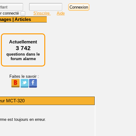
r connecté
S'inscrire
Aide
mages
|
Articles
Actuellement
3 742
questions dans le
forum alarme
Faites le savoir :
teur MCT-320
me est toujours en erreur.