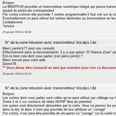
Bonjour
La 9852FR-00 possède un transmetteur numérique intégré qui pourra transm
équipé du protocole correspondant.
Par contre comme elle possède 7 sorties programmable il faut voir sur la n
Éventuellement on peut utiliser les sorties destinées au transmetteur en les
Cordialement.
Yannick
25 janvier 2015 à 19:32
N° de la zone intrusion avec transmetteur Vocalys Lite
Merci yannick77 pour vos conseils.
Effectivement dans la documentation, il y a une option "07 Alarme Zone" po
Est-ce bien cela dont vous parlez
(voir pièce jointe)
?
Merci encore pour votre aide.
Domm78
** Vous devez être connecté en tant que membre pour voir ce documen
25 janvier 2015 à 20:16
N° de la zone intrusion avec transmetteur Vocalys Lite
Bonjour.
Les sorties dont vous parlez sont celles qu’on peut utiliser par câblage sur le
Sortie 1 et 2 sur contacts de relais NO/NF libre de potentiel.
Les autres sont directement alimentées par la carte. Vous ne pouvez les pr
dans la doc et donc il n'est pas possible de leur attribuer un "zonage"
Par contre, il est peut-être possible de récupérer ce "zonage" sur la sortie 