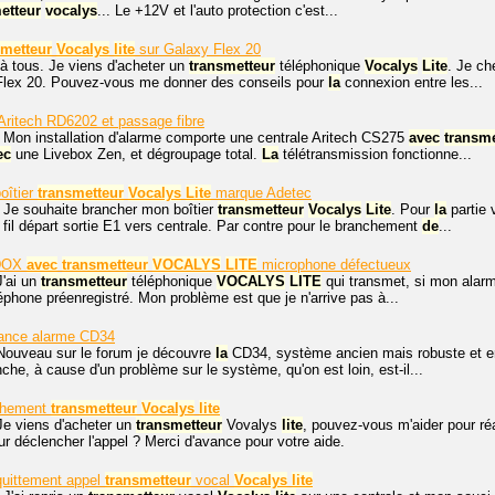
etteur
vocalys
... Le +12V et l'auto protection c'est...
smetteur
Vocalys
lite
sur Galaxy Flex 20
à tous. Je viens d'acheter un
transmetteur
téléphonique
Vocalys
Lite
. Je ch
Flex 20. Pouvez-vous me donner des conseils pour
la
connexion entre les...
Aritech RD6202 et passage fibre
 Mon installation d'alarme comporte une centrale Aritech CS275
avec
transme
ec
une Livebox Zen, et dégroupage total.
La
télétransmission fonctionne...
oîtier
transmetteur
Vocalys
Lite
marque Adetec
 Je souhaite brancher mon boîtier
transmetteur
Vocalys
Lite
. Pour
la
partie 
1 fil départ sortie E1 vers centrale. Par contre pour le branchement
de
...
DOX
avec
transmetteur
VOCALYS
LITE
microphone défectueux
J'ai un
transmetteur
téléphonique
VOCALYS
LITE
qui transmet, si mon ala
éphone préenregistré. Mon problème est que je n'arrive pas à...
tance alarme CD34
 Nouveau sur le forum je découvre
la
CD34, système ancien mais robuste et en
che, à cause d'un problème sur le système, qu'on est loin, est-il...
chement
transmetteur
Vocalys
lite
Je viens d'acheter un
transmetteur
Vovalys
lite
, pouvez-vous m'aider pour réal
our déclencher l'appel ? Merci d'avance pour votre aide.
quittement appel
transmetteur
vocal
Vocalys
lite