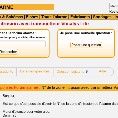
LARME
Reste
s & Schémas
|
Fiches
|
Toute l'alarme
|
Fabricants
|
Sondages
|
I
intrusion avec transmetteur Vocalys Lite
dans le forum alarme :
Je pose une nouvelle question :
question pour y accéder directement
Liste des questions
Aide
écédente
Question suivante
ponses Forum alarme :
N° de la zone intrusion avec transmetteur Vo
Bonjour,
Est-ce que c'est possible d'avoir le N° de la zone d'intrusion de l'alarme 
Merci d'avance pour votre aide.
Domm78