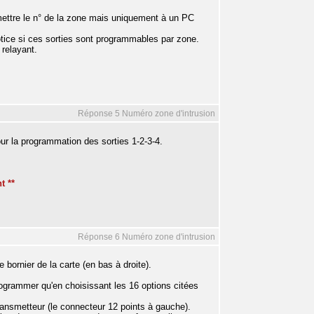
ettre le n° de la zone mais uniquement à un PC
otice si ces sorties sont programmables par zone.
 relayant.
Réponse 5 Numéro zone d'intrusion
ur la programmation des sorties 1-2-3-4.
t **
Réponse 6 Numéro zone d'intrusion
 bornier de la carte (en bas à droite).
ogrammer qu'en choisissant les 16 options citées
transmetteur (le connecteur 12 points à gauche).