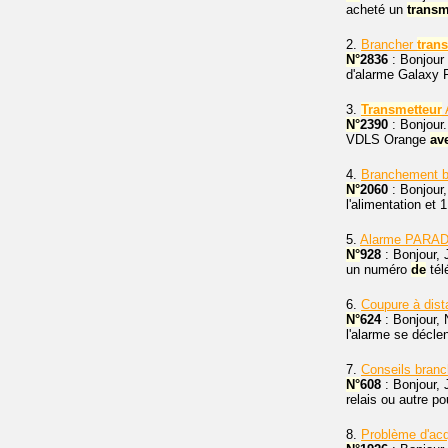
acheté un
transm
2.
Brancher
tran
N°
2836
: Bonjour 
d'alarme Galaxy 
3.
Transmetteur
N°
2390
: Bonjour.
VDLS Orange
av
4.
Branchement b
N°
2060
: Bonjour,
l'alimentation et 
5.
Alarme PARA
N°
928
: Bonjour, 
un numéro
de
tél
6.
Coupure à dis
N°
624
: Bonjour,
l'alarme se déclen
7.
Conseils bran
N°
608
: Bonjour, 
relais ou autre p
8.
Problème d'ac