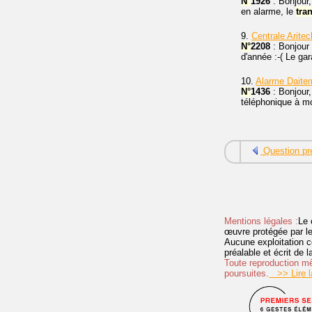
N°
1926
: Bonjour,
en alarme, le
tra
9.
Centrale Arite
N°
2208
: Bonjour 
d'année :-( Le gar
10.
Alarme Dait
N°
1436
: Bonjour
téléphonique à mo
Question pr
Mentions légales :
Le 
œuvre protégée par les 
Aucune exploitation c
préalable et écrit de
Toute reproduction mêm
poursuites.
>> Lire la