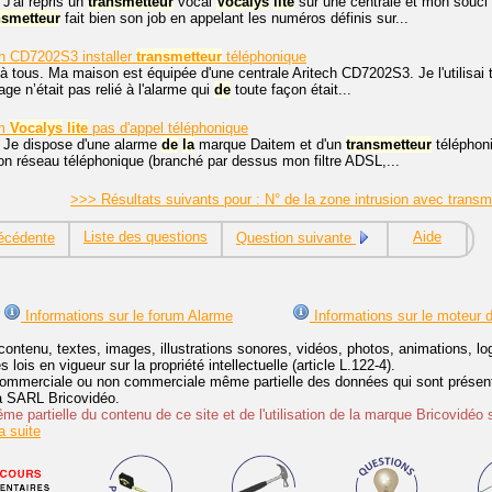
 J'ai repris un
transmetteur
vocal
Vocalys
lite
sur une centrale et mon souci 
nsmetteur
fait bien son job en appelant les numéros définis sur...
ch CD7202S3 installer
transmetteur
téléphonique
à tous. Ma maison est équipée d'une centrale Aritech CD7202S3. Je l'utilisai
age n’était pas relié à l'alarme qui
de
toute façon était...
em
Vocalys
lite
pas d'appel téléphonique
, Je dispose d'une alarme
de
la
marque Daitem et d'un
transmetteur
téléphon
n réseau téléphonique (branché par dessus mon filtre ADSL,...
>>> Résultats suivants pour : N° de la zone intrusion avec trans
Liste des questions
Aide
écédente
Question suivante
Informations sur le forum Alarme
Informations sur le moteur 
contenu, textes, images, illustrations sonores, vidéos, photos, animations, 
lois en vigueur sur la propriété intellectuelle (article L.122-4).
ommerciale ou non commerciale même partielle des données qui sont présenté
 la SARL Bricovidéo.
e partielle du contenu de ce site et de l'utilisation de la marque Bricovidéo 
 suite