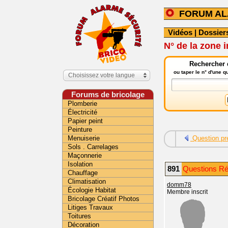
FORUM A
Vidéos
|
Dossier
N° de la zone 
Rechercher 
ou taper le n° d'une 
Choisissez votre langue
Forums de bricolage
Plomberie
Électricité
Papier peint
Peinture
Menuiserie
Question pr
Sols . Carrelages
Maçonnerie
Isolation
891
Questions Ré
Chauffage
Climatisation
domm78
Écologie Habitat
Membre inscrit
Bricolage Créatif Photos
Litiges Travaux
Toitures
Décoration