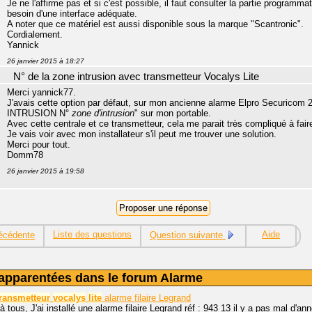
Je ne l'affirme pas et si c'est possible, il faut consulter la partie programma
besoin d'une interface adéquate.
A noter que ce matériel est aussi disponible sous la marque "Scantronic".
Cordialement.
Yannick
26 janvier 2015 à 18:27
N° de la zone intrusion avec transmetteur Vocalys Lite
Merci yannick77.
J'avais cette option par défaut, sur mon ancienne alarme Elpro Securico
INTRUSION N°
zone d'intrusion
" sur mon portable.
Avec cette centrale et ce transmetteur, cela me parait très compliqué à faire
Je vais voir avec mon installateur s'il peut me trouver une solution.
Merci pour tout.
Domm78
26 janvier 2015 à 19:58
Liste des questions
Aide
écédente
Question suivante
apparentées dans le forum Alarme
transmetteur
vocalys
lite
alarme filaire Legrand
à tous, J'ai installé une alarme filaire Legrand réf : 943 13 il y a pas mal d'anné