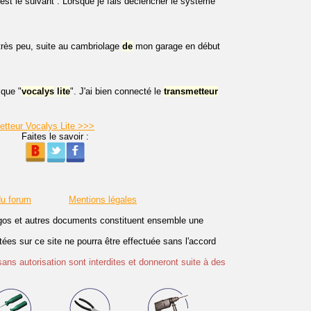
est le suivant : Lorsque je fais déclencher le système
 très peu, suite au cambriolage
de
mon garage en début
ique "
vocalys
lite
". J'ai bien connecté le
transmetteur
metteur Vocalys Lite >>>
Faites le savoir :
du forum
Mentions légales
logos et autres documents constituent ensemble une
es sur ce site ne pourra être effectuée sans l'accord
sans autorisation sont interdites et donneront suite à des