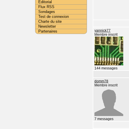
Editorial
Flux RSS
Sondages
Test de connexion
Charte du site
Newsletter
yannick77
Partenaires
Membre inscrit
144 messages
domm78
Membre inscrit
7 messages