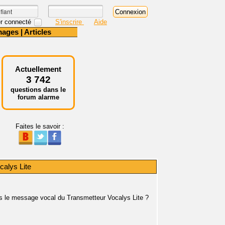
r connecté
S'inscrire
Aide
mages
|
Articles
Actuellement
3 742
questions dans le
forum alarme
Faites le savoir :
calys Lite
dans le message vocal du Transmetteur Vocalys Lite ?