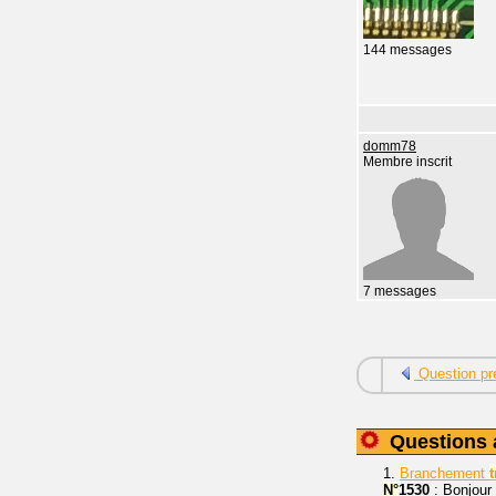
144 messages
domm78
Membre inscrit
7 messages
Question pr
Questions 
1.
Branchement
N°
1530
: Bonjour 