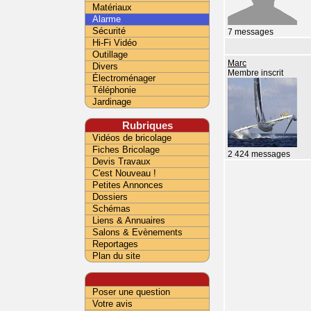
Matériaux
Alarme
Sécurité
7 messages
Hi-Fi Vidéo
Outillage
Marc
Divers
Membre inscrit
Électroménager
Téléphonie
Jardinage
Rubriques
Vidéos de bricolage
Fiches Bricolage
2 424 messages
Devis Travaux
C'est Nouveau !
Petites Annonces
Dossiers
Schémas
Liens & Annuaires
Salons & Evènements
Reportages
Plan du site
Poser une question
Votre avis