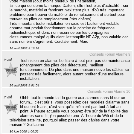
votre maison (coût moins onéreux de l'installation)
En ce qui concerne la marque Daitem, elle n'est plus d'actualité : sur
le marché, matériel et fabricant n'existent plus, d'où très important
problème pour trouver du matériel de remplacement et surtout pour
trouver les piles de remplacement (très chères)
Très important toute installation en radio est facilement violable,
comme tout produit fonctionnant sur le principe de fréquence
radioélectrique, et donc non reconnue par les compagnies
d'assurances malgré qu'ils aient l'estampille NF A2p, non valable car
sans numéro d'agrément. Cordialement. Marc
16 avril 2008 à 16:38
Conseils Forum Alarme 9
Invité
Technicien en alarme. Le filaire à tout prix, pas de maintenance
(changement des piles des détecteurs), meilleur
fonctionnement. De plus dans une maison neuve les câbles se
passent très facilement, alors autant profiter d'une meilleure
installation.
26 avril 2008 à 01:54
Conseils Forum Alarme 10
Invité
Ohhh tout le monde fait la guerre aux alarmes sans fil sur ce
forum... c'est sûr si vous possédez des modèles d'alarme sans
fil qui ont 5 ans, c'est vrai qu'ils n'étaient pas tout à fait au
point. A l'heure actuelle vous pouvez être sûr de la fiabilité des
alarmes sans fil, j'en possède une. A l'heure du Wifi et de la
télévision satellite, pourquoi allez passer des câbles dans votre
maison ? Guillaume
30 juin 2008 à 00:52