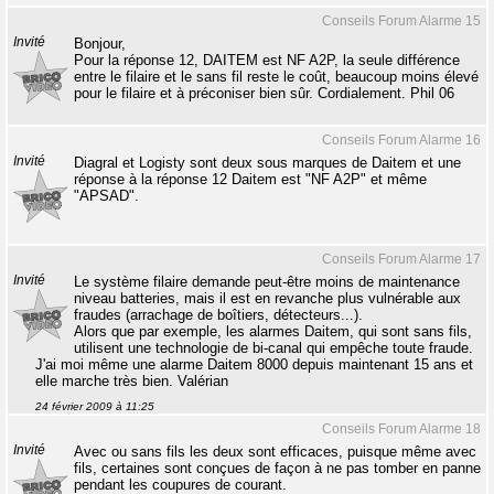
Conseils Forum Alarme 15
Invité
Bonjour,
Pour la réponse 12, DAITEM est NF A2P, la seule différence
entre le filaire et le sans fil reste le coût, beaucoup moins élevé
pour le filaire et à préconiser bien sûr. Cordialement. Phil 06
Conseils Forum Alarme 16
Invité
Diagral et Logisty sont deux sous marques de Daitem et une
réponse à la réponse 12 Daitem est "NF A2P" et même
"APSAD".
Conseils Forum Alarme 17
Invité
Le système filaire demande peut-être moins de maintenance
niveau batteries, mais il est en revanche plus vulnérable aux
fraudes (arrachage de boîtiers, détecteurs...).
Alors que par exemple, les alarmes Daitem, qui sont sans fils,
utilisent une technologie de bi-canal qui empêche toute fraude.
J'ai moi même une alarme Daitem 8000 depuis maintenant 15 ans et
elle marche très bien. Valérian
24 février 2009 à 11:25
Conseils Forum Alarme 18
Invité
Avec ou sans fils les deux sont efficaces, puisque même avec
fils, certaines sont conçues de façon à ne pas tomber en panne
pendant les coupures de courant.