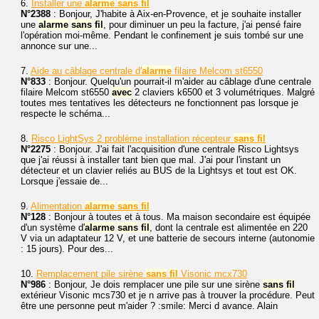
6.
Installer une
alarme
sans
fil
N°2388
: Bonjour, J'habite à Aix-en-Provence, et je souhaite installer
une
alarme
sans
fil
, pour diminuer un peu la facture, j'ai pensé faire
l'opération moi-même. Pendant le confinement je suis tombé sur une
annonce sur une...
7.
Aide au câblage centrale d'
alarme
filaire Melcom st6550
N°833
: Bonjour. Quelqu'un pourrait-il m'aider au câblage d'une centrale
filaire Melcom st6550
avec
2 claviers k6500 et 3 volumétriques. Malgré
toutes mes tentatives les détecteurs ne fonctionnent pas lorsque je
respecte le schéma...
8.
Risco LightSys 2 problème installation récepteur
sans
fil
N°2275
: Bonjour. J'ai fait l'acquisition d'une centrale Risco Lightsys
que j'ai réussi à installer tant bien que mal. J'ai pour l'instant un
détecteur et un clavier reliés au BUS de la Lightsys et tout est OK.
Lorsque j'essaie de...
9.
Alimentation
alarme
sans
fil
N°128
: Bonjour à toutes et à tous. Ma maison secondaire est équipée
d'un système d'
alarme
sans
fil
, dont la centrale est alimentée en 220
V via un adaptateur 12 V, et une batterie de secours interne (autonomie
: 15 jours). Pour des...
10.
Remplacement pile sirène
sans
fil
Visonic mcx730
N°986
: Bonjour, Je dois remplacer une pile sur une sirène
sans
fil
extérieur Visonic mcs730 et je n arrive pas à trouver la procédure. Peut
être une personne peut m'aider ? :smile: Merci d avance. Alain