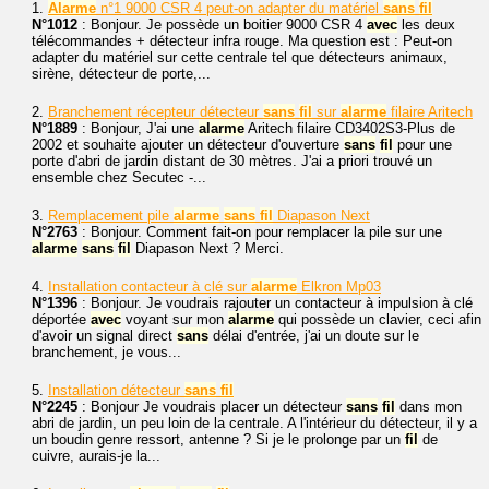
1.
Alarme
n°1 9000 CSR 4 peut-on adapter du matériel
sans
fil
N°1012
: Bonjour. Je possède un boitier 9000 CSR 4
avec
les deux
télécommandes + détecteur infra rouge. Ma question est : Peut-on
adapter du matériel sur cette centrale tel que détecteurs animaux,
sirène, détecteur de porte,...
2.
Branchement récepteur détecteur
sans
fil
sur
alarme
filaire Aritech
N°1889
: Bonjour, J'ai une
alarme
Aritech filaire CD3402S3-Plus de
2002 et souhaite ajouter un détecteur d'ouverture
sans
fil
pour une
porte d'abri de jardin distant de 30 mètres. J'ai a priori trouvé un
ensemble chez Secutec -...
3.
Remplacement pile
alarme
sans
fil
Diapason Next
N°2763
: Bonjour. Comment fait-on pour remplacer la pile sur une
alarme
sans
fil
Diapason Next ? Merci.
4.
Installation contacteur à clé sur
alarme
Elkron Mp03
N°1396
: Bonjour. Je voudrais rajouter un contacteur à impulsion à clé
déportée
avec
voyant sur mon
alarme
qui possède un clavier, ceci afin
d'avoir un signal direct
sans
délai d'entrée, j'ai un doute sur le
branchement, je vous...
5.
Installation détecteur
sans
fil
N°2245
: Bonjour Je voudrais placer un détecteur
sans
fil
dans mon
abri de jardin, un peu loin de la centrale. A l'intérieur du détecteur, il y a
un boudin genre ressort, antenne ? Si je le prolonge par un
fil
de
cuivre, aurais-je la...