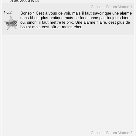
01 mai 2009 à 01:29
Conseils Forum Alarme 1
Invité
Bonsoir. Cest à vous de voir, mais il faut savoir que une alarme
sans fil est plus pratique mais ne fonctionne pas toujours bien
ou, sinon, il faut mettre le prix. Une alarme filaire, cest plus de
boulot mais cest sûr et moins cher.
Conseils Forum Alarme 2