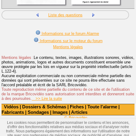
Liste des questions
Informations sur le forum Alarme
Informations sur le moteur du forum
Mentions légales
Mentions légales :
Le contenu, textes, images, illustrations sonores, vidéos,
photos, animations, logos et autres documents constituent ensemble une
œuvre protégée par les lois en vigueur sur la propriété intellectuelle (article
L.122-4).
Aucune exploitation commerciale ou non commerciale même partielle des
données qui sont présentées sur ce site ne pourra être effectuée sans
l'accord préalable et écrit de la SARL Bricovidéo.
Toute reproduction même partielle du contenu de ce site et de l'utilisation
de la marque Bricovidéo sans autorisation sont interdites et donneront suite
à des poursuites.
>> Lire la suite
Vidéos
|
Dossiers & Schémas
|
Fiches
|
Toute l'alarme
|
Fabricants
|
Sondages
|
Images
|
Articles
© Bricovidéo
Les cookies nous permettent de personnaliser le contenu et les annonces,
d'offrir des fonctionnalités relatives aux médias sociaux et d'analyser notre
trafic. Nous partageons également des informations sur l'utilisation de notre
site avec nos partenaires de médias sociaux, de publicité et d'analyse, qui