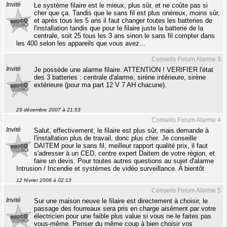
Invité
Le système filaire est le mieux, plus sûr, et ne coûte pas si
cher que ça. Tandis que le sans fil est plus onéreux, moins sûr,
et après tous les 5 ans il faut changer toutes les batteries de
l'installation tandis que pour le filaire juste la batterie de la
centrale, soit 25 tous les 3 ans sinon le sans fil compter dans
les 400 selon les appareils que vous avez...
Conseils Forum Alarme 3
Invité
Je possède une alarme filaire. ATTENTION ! VERIFIER l'état
des 3 batteries : centrale d'alarme, sirène intérieure, sirène
extérieure (pour ma part 12 V 7 AH chacune).
29 décembre 2007 à 21:53
Conseils Forum Alarme 4
Invité
Salut, effectivement, le filaire est plus sûr, mais demande à
l'installation plus de travail, donc plus cher. Je conseille
DAITEM pour le sans fil, meilleur rapport qualité prix, il faut
s'adresser à un CED, centre expert Daitem de votre région, et
faire un devis. Pour toutes autres questions au sujet d'alarme
Intrusion / Incendie et systèmes de vidéo surveillance. A bientôt
12 février 2008 à 02:13
Conseils Forum Alarme 5
Invité
Sur une maison neuve le filaire est directement à choisir, le
passage des fourreaux sera pris en charge aisément par votre
électricien pour une faible plus value si vous ne le faites pas
vous-même. Penser du même coup à bien choisir vos