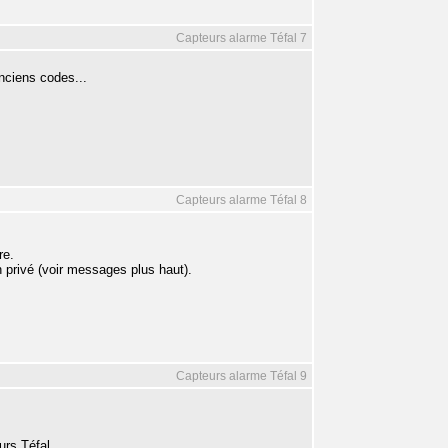
Capteurs alarme Téfal 7
anciens codes...
Capteurs alarme Téfal 8
re.
 privé (voir messages plus haut).
Capteurs alarme Téfal 9
urs Téfal.