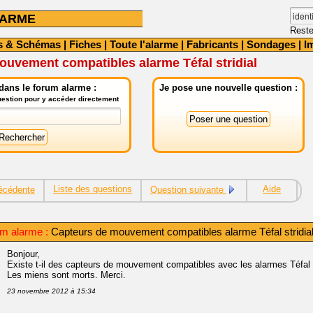
LARME
Reste
s & Schémas
|
Fiches
|
Toute l'alarme
|
Fabricants
|
Sondages
|
I
uvement compatibles alarme Téfal stridial
dans le forum alarme :
Je pose une nouvelle question :
question pour y accéder directement
Liste des questions
Aide
écédente
Question suivante
um alarme :
Capteurs de mouvement compatibles alarme Téfal stridia
Bonjour,
Existe t-il des capteurs de mouvement compatibles avec les alarmes Téfal s
Les miens sont morts. Merci.
23 novembre 2012 à 15:34