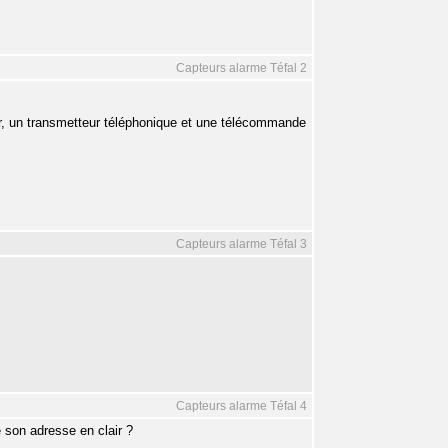
Capteurs alarme Téfal 2
er, un transmetteur téléphonique et une télécommande
Capteurs alarme Téfal 3
Capteurs alarme Téfal 4
 son adresse en clair ?