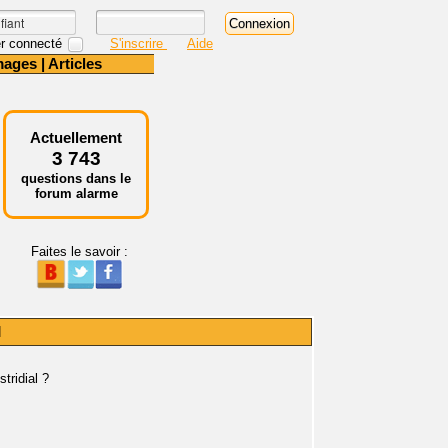
r connecté
S'inscrire
Aide
mages
|
Articles
Actuellement
3 743
questions dans le
forum alarme
Faites le savoir :
l
tridial ?