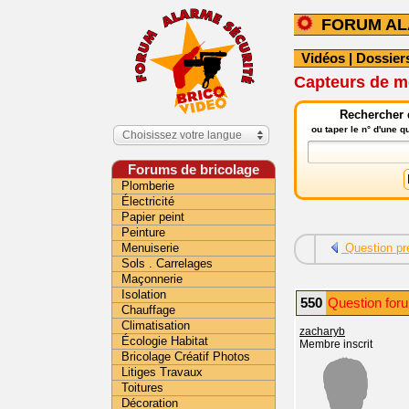
FORUM A
Vidéos
|
Dossier
Capteurs de mo
Rechercher 
ou taper le n° d'une 
Choisissez votre langue
Forums de bricolage
Plomberie
Électricité
Papier peint
Peinture
Menuiserie
Question pr
Sols . Carrelages
Maçonnerie
Isolation
550
Question for
Chauffage
Climatisation
zacharyb
Écologie Habitat
Membre inscrit
Bricolage Créatif Photos
Litiges Travaux
Toitures
Décoration