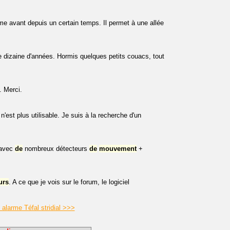
e avant depuis un certain temps. Il permet à une allée
dizaine d'années. Hormis quelques petits couacs, tout
. Merci.
n'est plus utilisable. Je suis à la recherche d'un
 avec
de
nombreux détecteurs
de
mouvement
+
urs
. A ce que je vois sur le forum, le logiciel
alarme Téfal stridial >>>