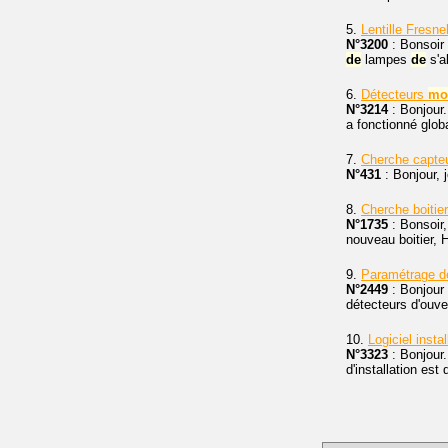
5.
Lentille Fresn
N°3200
: Bonsoir 
de
lampes
de
s'al
6.
Détecteurs
mo
N°3214
: Bonjour.
a fonctionné glob
7.
Cherche capte
N°431
: Bonjour, 
8.
Cherche boitie
N°1735
: Bonsoir,
nouveau boitier, 
9.
Paramétrage d
N°2449
: Bonjour 
détecteurs d'ouver
10.
Logiciel insta
N°3323
: Bonjour.
d'installation est