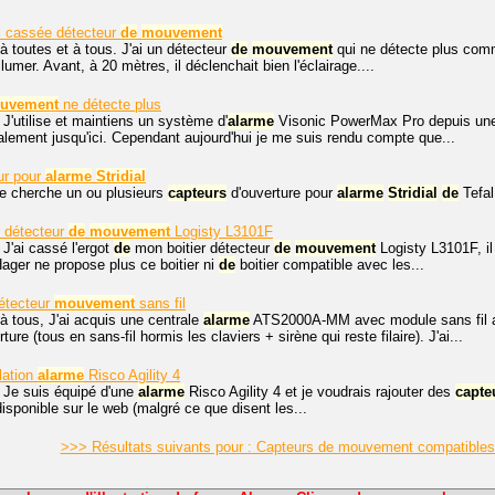
el cassée détecteur
de
mouvement
à toutes et à tous. J'ai un détecteur
de
mouvement
qui ne détecte plus comm
lumer. Avant, à 20 mètres, il déclenchait bien l'éclairage....
uvement
ne détecte plus
 J'utilise et maintiens un système d'
alarme
Visonic PowerMax Pro depuis une 
alement jusqu'ici. Cependant aujourd'hui je me suis rendu compte que...
ur pour
alarme
Stridial
je cherche un ou plusieurs
capteurs
d'ouverture pour
alarme
Stridial
de
Tefal
r détecteur
de
mouvement
Logisty L3101F
 J'ai cassé l'ergot
de
mon boitier détecteur
de
mouvement
Logisty L3101F, il 
Hager ne propose plus ce boitier ni
de
boitier compatible avec les...
étecteur
mouvement
sans fil
à tous, J'ai acquis une centrale
alarme
ATS2000A-MM avec module sans fil
ture (tous en sans-fil hormis les claviers + sirène qui reste filaire). J'ai...
llation
alarme
Risco Agility 4
 Je suis équipé d'une
alarme
Risco Agility 4 et je voudrais rajouter des
capte
 disponible sur le web (malgré ce que disent les...
>>> Résultats suivants pour : Capteurs de mouvement compatibles 