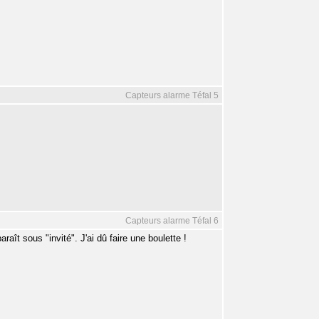
Capteurs alarme Téfal 5
Capteurs alarme Téfal 6
 sous "invité". J'ai dû faire une boulette !