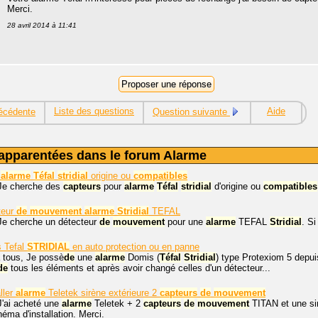
Merci.
28 avril 2014 à 11:41
Liste des questions
Aide
écédente
Question suivante
apparentées dans le forum Alarme
r
alarme
Téfal
stridial
origine ou
compatibles
 Je cherche des
capteurs
pour
alarme
Téfal
stridial
d'origine ou
compatibles
teur
de
mouvement
alarme
Stridial
TEFAL
Je cherche un détecteur
de
mouvement
pour une
alarme
TEFAL
Stridial
. S
s Tefal
STRIDIAL
en auto protection ou en panne
 tous, Je possè
de
une
alarme
Domis (
Téfal
Stridial
) type Protexiom 5 depui
de
tous les éléments et après avoir changé celles d'un détecteur...
ller
alarme
Teletek sirène extérieure 2
capteurs
de
mouvement
J'ai acheté une
alarme
Teletek + 2
capteurs
de
mouvement
TITAN et une sir
éma d'installation. Merci.