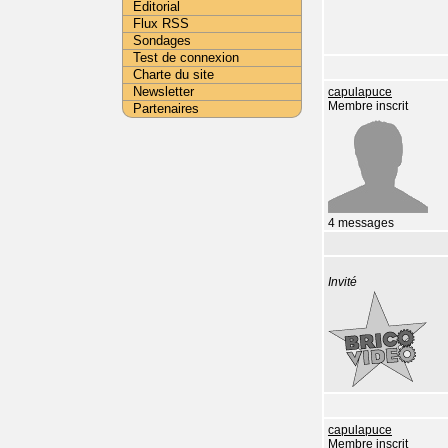
Editorial
Flux RSS
Sondages
Test de connexion
Charte du site
Newsletter
capulapuce
Membre inscrit
Partenaires
4 messages
Invité
capulapuce
Membre inscrit