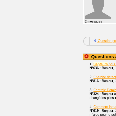
2 messages
Question pr
Questions 
1.
Capteurs
pou
N°636
: Bonjour,
2.
Cherche détec
N°816
: Bonjour, 
3.
Centrale Domi
N°324
: Bonjour à
changé les piles
4.
Comment insta
N°619
: Bonjour, 
m'aide pour le sch