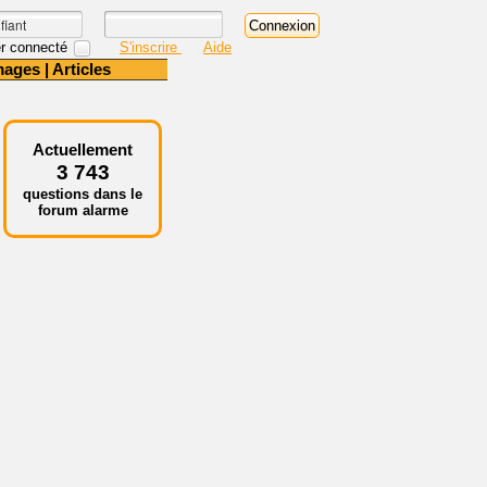
r connecté
S'inscrire
Aide
mages
|
Articles
Actuellement
3 743
questions dans le
forum alarme