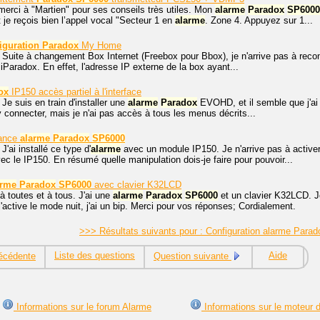
erci à "Martien" pour ses conseils très utiles. Mon
alarme
Paradox
SP6000
t je reçois bien l’appel vocal "Secteur 1 en
alarme
. Zone 4. Appuyez sur 1...
iguration
Paradox
My Home
 Suite à changement Box Internet (Freebox pour Bbox), je n'arrive pas à reco
 iParadox. En effet, l'adresse IP externe de la box ayant...
ox
IP150 accès partiel à l'interface
 Je suis en train d'installer une
alarme
Paradox
EVOHD, et il semble que j'ai 
'y connecter, mais je n'ai pas accès à tous les menus décrits...
tance
alarme
Paradox
SP6000
J'ai installé ce type d'
alarme
avec un module IP150. Je n'arrive pas à active
ec le IP150. En résumé quelle manipulation dois-je faire pour pouvoir...
arme
Paradox
SP6000
avec clavier K32LCD
à toutes et à tous. J'ai une
alarme
Paradox
SP6000
et un clavier K32LCD. 
j'active le mode nuit, j'ai un bip. Merci pour vos réponses; Cordialement.
>>> Résultats suivants pour : Configuration alarme Par
Liste des questions
Aide
écédente
Question suivante
Informations sur le forum Alarme
Informations sur le moteur 