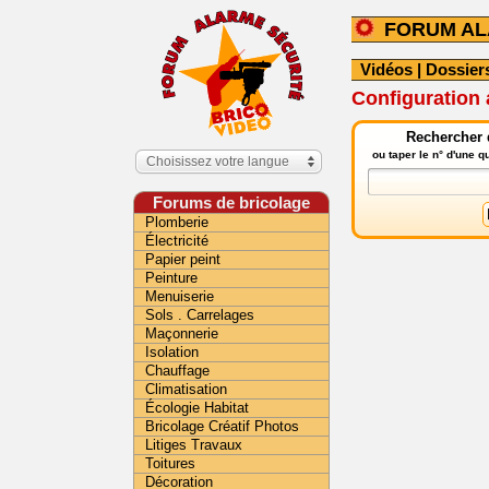
FORUM A
Vidéos
|
Dossier
Configuration
Rechercher 
ou taper le n° d'une 
Choisissez votre langue
Forums de bricolage
Plomberie
Électricité
Papier peint
Peinture
Menuiserie
Sols . Carrelages
Maçonnerie
Isolation
Chauffage
Climatisation
Écologie Habitat
Bricolage Créatif Photos
Litiges Travaux
Toitures
Décoration