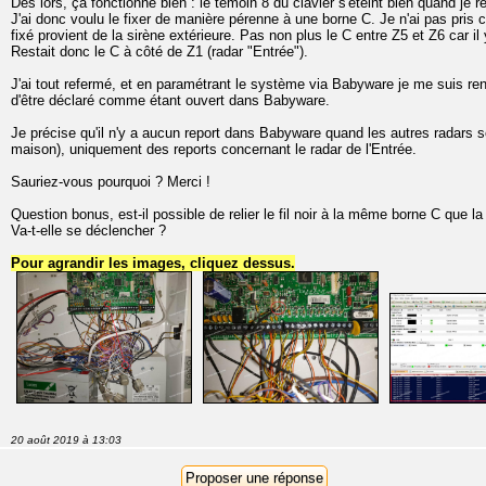
Dès lors, ça fonctionne bien : le témoin 8 du clavier s'éteint bien quand je r
J'ai donc voulu le fixer de manière pérenne à une borne C. Je n'ai pas pris ce
fixé provient de la sirène extérieure. Pas non plus le C entre Z5 et Z6 car il y
Restait donc le C à côté de Z1 (radar "Entrée").
J'ai tout refermé, et en paramétrant le système via Babyware je me suis re
d'être déclaré comme étant ouvert dans Babyware.
Je précise qu'il n'y a aucun report dans Babyware quand les autres radars
maison), uniquement des reports concernant le radar de l'Entrée.
Sauriez-vous pourquoi ? Merci !
Question bonus, est-il possible de relier le fil noir à la même borne C que la
Va-t-elle se déclencher ?
Pour agrandir les images, cliquez dessus.
20 août 2019 à 13:03