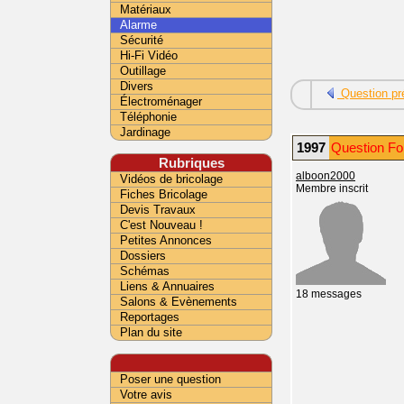
Matériaux
Alarme
Sécurité
Hi-Fi Vidéo
Outillage
Divers
Question pr
Électroménager
Téléphonie
Jardinage
1997
Question Fo
Rubriques
alboon2000
Vidéos de bricolage
Membre inscrit
Fiches Bricolage
Devis Travaux
C'est Nouveau !
Petites Annonces
Dossiers
Schémas
Liens & Annuaires
18 messages
Salons & Evènements
Reportages
Plan du site
Poser une question
Votre avis