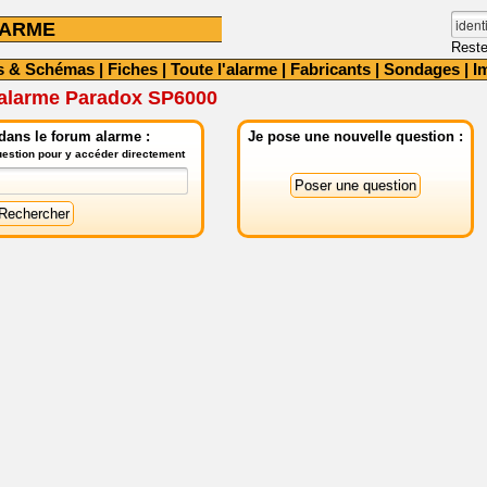
LARME
Reste
s & Schémas
|
Fiches
|
Toute l'alarme
|
Fabricants
|
Sondages
|
I
 alarme Paradox SP6000
dans le forum alarme :
Je pose une nouvelle question :
question pour y accéder directement