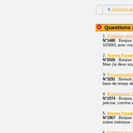
Question pr
Questions 
1.
Problème sirè
N°1480
: Bonjour.
SD3001 avec ma 
2.
Alarme
Parad
N°2026
: Bonjour 
Mais j'ai deux so
3.
Programmati
N°3291
: Bonsoir,
base de temps de
4.
Branchement 2
N°1974
: Bonjour
précise, comme vo
5.
Alarme
Parad
N°1967
: Bonjour.
sirène intérieure 
6.
Problème acqu