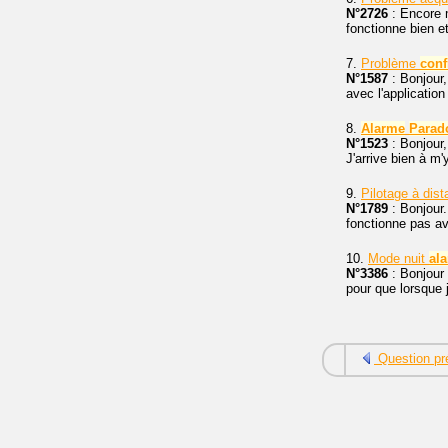
N°2726
: Encore m
fonctionne bien e
7.
Problème
conf
N°1587
: Bonjour,
avec l'application
8.
Alarme
Parad
N°1523
: Bonjour,
J'arrive bien à m
9.
Pilotage à dis
N°1789
: Bonjour. 
fonctionne pas av
10.
Mode nuit
al
N°3386
: Bonjour 
pour que lorsque 
Question pr