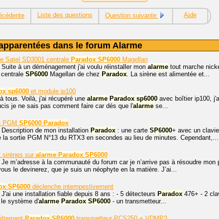
Liste des questions
Aide
écédente
Question suivante
apparentées dans le forum Alarme
ne Satel SD3001 centrale
Paradox
SP6000
Magellan
 Suite à un déménagement j'ai voulu réinstaller mon
alarme
tout marche nicke
centrale
SP6000
Magellan de chez
Paradox
. La sirène est alimentée et...
ox
sp6000
et module ip100
à tous. Voilà, j'ai récupéré une
alarme
Paradox
sp6000
avec boîtier ip100, j'
ucis je ne sais pas comment faire car dés que l'
alarme
se...
on PGM
SP6000
Paradox
 Description de mon installation
Paradox
: une carte
SP6000
+ avec un clavi
 la sortie PGM N°13 du RTX3 en secondes au lieu de minutes. Cependant,...
 sirènes sur
alarme
Paradox
SP6000
, Je m’adresse à la communauté du forum car je n’arrive pas à résoudre mon 
us le devinerez, que je suis un néophyte en la matière. J’ai...
ox
SP6000
déclenche intempestivement
 J'ai une installation fiable depuis 8 ans : - 5 détecteurs
Paradox
476+ - 2 cla
- le système d'
alarme
Paradox
SP6000
- un transmetteur...
ittement
Paradox
SP6000
transmetteur PCS250 + VDMP3