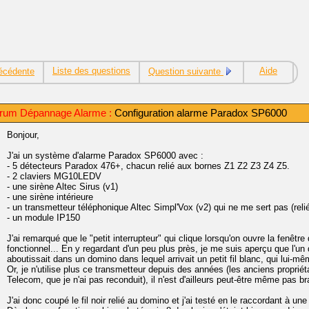
Liste des questions
Aide
écédente
Question suivante
rum Dépannage Alarme :
Configuration alarme Paradox SP6000
Bonjour,
J'ai un système d'alarme Paradox SP6000 avec :
- 5 détecteurs Paradox 476+, chacun relié aux bornes Z1 Z2 Z3 Z4 Z5.
- 2 claviers MG10LEDV
- une sirène Altec Sirus (v1)
- une sirène intérieure
- un transmetteur téléphonique Altec Simpl'Vox (v2) qui ne me sert pas (reli
- un module IP150
J'ai remarqué que le "petit interrupteur" qui clique lorsqu'on ouvre la fenêtre 
fonctionnel... En y regardant d'un peu plus près, je me suis aperçu que l'un de
aboutissait dans un domino dans lequel arrivait un petit fil blanc, qui lui-m
Or, je n'utilise plus ce transmetteur depuis des années (les anciens proprié
Telecom, que je n'ai pas reconduit), il n'est d'ailleurs peut-être même pas b
J'ai donc coupé le fil noir relié au domino et j'ai testé en le raccordant à un