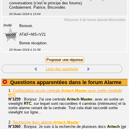
conversations (c'est le principe des forums).
Cordialement. Patrice, Bricovidéo.
20 février 2018 à 13:04
Réponse 4 du forum alarme Bricovidéo
Invité
Bonsoir,
AT&F+MS=V21
Bonne réception.
20 février 2018 à 21:58
Liste des questions
Questions apparentées dans le forum Alarme
1.
Configuration accès centrale
Aritech
Master
avec sortie viewlight
RTC
N°1259
: Bonjour. J'ai une centrale
Aritech
Master
, avec en sortie un
viewlight
RTC
, sur lequel sont raccordées 4 caméras (intérieures) et la
sortie alarme venant de la centrale. Tout cela était raccordé sortie
viewlight sur ligne...
2.
Recherche docs alarme
Aritech
Master
N°1060
: Bonjour, Je suis à la recherche de plusieurs docs
Aritech
(ge