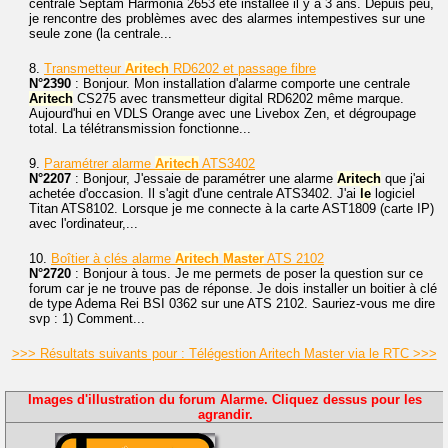
centrale Septam Harmonia 2653 été installée il y a 3 ans. Depuis peu,
je rencontre des problèmes avec des alarmes intempestives sur une
seule zone (la centrale...
8.
Transmetteur
Aritech
RD6202 et passage fibre
N°2390
: Bonjour. Mon installation d'alarme comporte une centrale
Aritech
CS275 avec transmetteur digital RD6202 même marque.
Aujourd'hui en VDLS Orange avec une Livebox Zen, et dégroupage
total. La télétransmission fonctionne...
9.
Paramétrer alarme
Aritech
ATS3402
N°2207
: Bonjour, J'essaie de paramétrer une alarme
Aritech
que j'ai
achetée d'occasion. Il s'agit d'une centrale ATS3402. J'ai
le
logiciel
Titan ATS8102. Lorsque je me connecte à la carte AST1809 (carte IP)
avec l'ordinateur,...
10.
Boîtier à clés alarme
Aritech
Master
ATS 2102
N°2720
: Bonjour à tous. Je me permets de poser la question sur ce
forum car je ne trouve pas de réponse. Je dois installer un boitier à clé
de type Adema Rei BSI 0362 sur une ATS 2102. Sauriez-vous me dire
svp : 1) Comment...
>>> Résultats suivants pour : Télégestion Aritech Master via le RTC >>>
Images d'illustration du forum Alarme. Cliquez dessus pour les
agrandir.