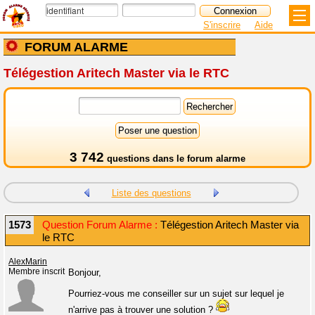
S'inscrire
Aide
FORUM ALARME
Télégestion Aritech Master via le RTC
3 742
questions dans le
forum alarme
Liste des questions
1573
Question Forum Alarme :
Télégestion Aritech Master via
le RTC
AlexMarin
Membre inscrit
Bonjour,
Pourriez-vous me conseiller sur un sujet sur lequel je
n'arrive pas à trouver une solution ?