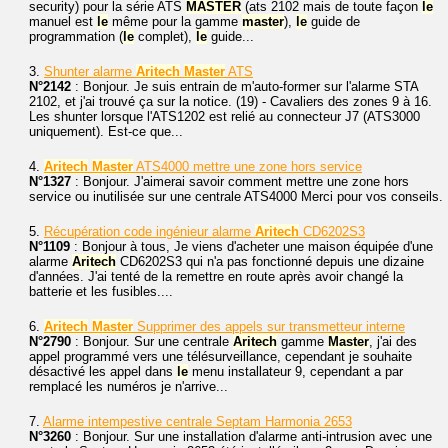
security) pour la série ATS
MASTER
(ats 2102 mais de toute façon
le
manuel est
le
même pour la gamme
master
),
le
guide de
programmation (
le
complet),
le
guide...
3.
Shunter alarme
Aritech
Master
ATS
N°2142
: Bonjour. Je suis entrain de m'auto-former sur l'alarme STA
2102, et j'ai trouvé ça sur la notice. (19) - Cavaliers des zones 9 à 16.
Les shunter lorsque l'ATS1202 est relié au connecteur J7 (ATS3000
uniquement). Est-ce que...
4.
Aritech
Master
ATS4000 mettre une zone hors service
N°1327
: Bonjour. J'aimerai savoir comment mettre une zone hors
service ou inutilisée sur une centrale ATS4000 Merci pour vos conseils.
5.
Récupération code ingénieur alarme
Aritech
CD6202S3
N°1109
: Bonjour à tous, Je viens d'acheter une maison équipée d'une
alarme
Aritech
CD6202S3 qui n'a pas fonctionné depuis une dizaine
d'années. J'ai tenté de la remettre en route après avoir changé la
batterie et les fusibles....
6.
Aritech
Master
Supprimer des appels sur transmetteur interne
N°2790
: Bonjour. Sur une centrale
Aritech
gamme
Master
, j'ai des
appel programmé vers une télésurveillance, cependant je souhaite
désactivé les appel dans
le
menu installateur 9, cependant a par
remplacé les numéros je n'arrive...
7.
Alarme intempestive centrale Septam Harmonia 2653
N°3260
: Bonjour. Sur une installation d'alarme anti-intrusion avec une