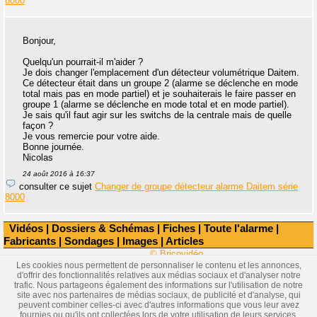
8000
Bonjour,
Quelqu'un pourrait-il m'aider ?
Je dois changer l'emplacement d'un détecteur volumétrique Daitem.
Ce détecteur était dans un groupe 2 (alarme se déclenche en mode
total mais pas en mode partiel) et je souhaiterais le faire passer en
groupe 1 (alarme se déclenche en mode total et en mode partiel).
Je sais qu'il faut agir sur les switchs de la centrale mais de quelle
façon ?
Je vous remercie pour votre aide.
Bonne journée.
Nicolas
24 août 2016 à 16:37
consulter ce sujet
Changer de groupe détecteur alarme Daitem série
8000
Vidéos
|
Dossiers & Schémas
|
Fiches
|
Toute l'alarme
|
Fabricants
|
Sondages
|
Images
|
Articles
© Bricovidéo
Les cookies nous permettent de personnaliser le contenu et les annonces,
d'offrir des fonctionnalités relatives aux médias sociaux et d'analyser notre
trafic. Nous partageons également des informations sur l'utilisation de notre
site avec nos partenaires de médias sociaux, de publicité et d'analyse, qui
peuvent combiner celles-ci avec d'autres informations que vous leur avez
fournies ou qu'ils ont collectées lors de votre utilisation de leurs services.