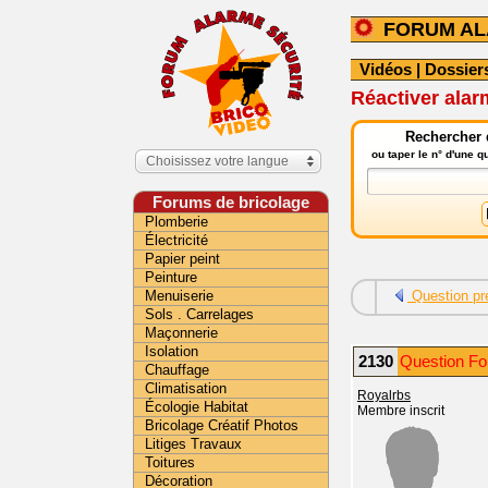
FORUM A
Vidéos
|
Dossier
Réactiver ala
Rechercher 
ou taper le n° d'une 
Choisissez votre langue
Forums de bricolage
Plomberie
Électricité
Papier peint
Peinture
Menuiserie
Question pr
Sols . Carrelages
Maçonnerie
Isolation
2130
Question Fo
Chauffage
Climatisation
Royalrbs
Écologie Habitat
Membre inscrit
Bricolage Créatif Photos
Litiges Travaux
Toitures
Décoration