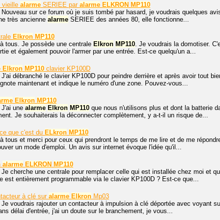
vieille
alarme
SERIEE par
alarme
ELKRON
MP110
 Nouveau sur ce forum où je suis tombé par hasard, je voudrais quelques avis 
ne très ancienne
alarme
SERIEE des années 80, elle fonctionne...
trale
Elkron
MP110
 à tous. Je possède une centrale
Elkron
MP110
. Je voudrais la domotiser. C'
rtie et également pouvoir l'armer par une entrée. Est-ce quelqu'un a...
e
Elkron
MP110
clavier KP100D
 J'ai débranché le clavier KP100D pour peindre derrière et après avoir tout bien
ignote maintenant et indique le numéro d'une zone. Pouvez-vous...
arme
Elkron
MP110
 J'ai une
alarme
Elkron
MP110
que nous n'utilisons plus et dont la batterie
ent. Je souhaiterais la déconnecter complètement, y a-t-il un risque de...
-ce que c'est du
ELkron
MP110
à tous et merci pour ceux qui prendront le temps de me lire et de me répond
uver un mode d'emploi. Un avis sur internet évoque l'idée qu'il...
n
alarme
ELKRON
MP110
 Je cherche une centrale pour remplacer celle qui est installée chez moi et q
lle est entièrement programmable via le clavier KP100D ? Est-ce que...
ntacteur à clé sur
alarme
Elkron
Mp03
 Je voudrais rajouter un contacteur à impulsion à clé déportée avec voyant 
ans délai d'entrée, j'ai un doute sur le branchement, je vous...