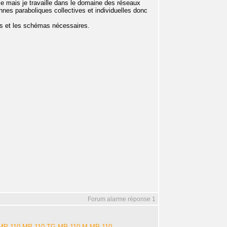
me mais je travaille dans le domaine des réseaux
nes paraboliques collectives et individuelles donc
ts et les schémas nécessaires.
Forum alarme réponse 1
-MP-110-MP-110-TG-MP-110-M-MP-110-