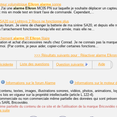
teur volumétrique
Elkron
alarme
sonne
 J'ai une
alarme
Elkron
MC05 PN sur laquelle je souhaite déplacer un capteur 
 et mis en mode test en tirant l'axe de commande. Cependant,...
SA20 sur Lightsys 2 Risco ne fonctionne plus
au forum. Je viens de changer la batterie de ma sirène SA20, et depuis elle
 l’arrachement fonctionne lorsqu’elle est armée, mais elle ne...
nchement
alarme
IR
Elkron
filaire
tion et achat d'accessoires neufs chez Conrad. Je ne connais pas la marque. 
i. (Par contre, je peux aider, copier-coller certaines fonctions...
>>> Résultats suivants pour : Réactiver alarme Elkr
Liste des questions
Aide
écédente
Question suivante
Informations sur le forum Alarme
Informations sur le moteur 
contenu, textes, images, illustrations sonores, vidéos, photos, animations, 
lois en vigueur sur la propriété intellectuelle (article L.122-4).
ommerciale ou non commerciale même partielle des données qui sont présenté
 la SARL Bricovidéo.
e partielle du contenu de ce site et de l'utilisation de la marque Bricovidéo 
 suite