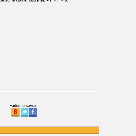
pe sur le clavier
cod inst. + F + F + 6
.
Faites le savoir :