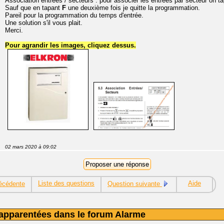
Association entrées / secteurs : pour associer les entrées par secteur on ta
Sauf que en tapant
F
une deuxième fois je quitte la programmation.
Pareil pour la programmation du temps d'entrée.
Une solution s'il vous plait.
Merci.
Pour agrandir les images, cliquez dessus.
02 mars 2020 à 09:02
Liste des questions
Aide
écédente
Question suivante
apparentées dans le forum Alarme