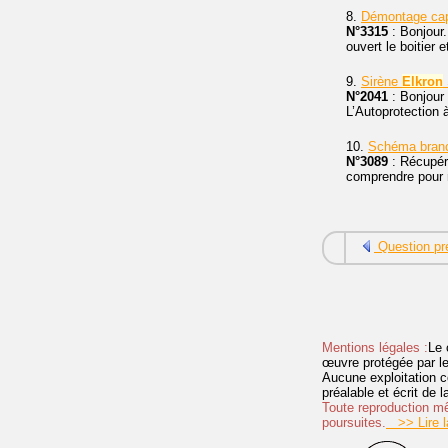
8.
Démontage cap
N°3315
: Bonjour.
ouvert le boitier
9.
Sirène
Elkron
N°2041
: Bonjour 
L’Autoprotection à
10.
Schéma bra
N°3089
: Récupéra
comprendre pour mo
Question pr
Mentions légales :
Le 
œuvre protégée par les 
Aucune exploitation c
préalable et écrit de
Toute reproduction mêm
poursuites.
>> Lire la