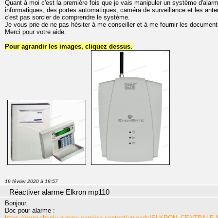
Quant à moi c'est la première fois que je vais manipuler un système d'alar
informatiques, des portes automatiques, caméra de surveillance et les anten
c'est pas sorcier de comprendre le système.
Je vous prie de ne pas hésiter à me conseiller et à me fournir les documen
Merci pour votre aide.
Pour agrandir les images, cliquez dessus.
19 février 2020 à 19:57
Réactiver alarme Elkron mp110
Bonjour.
Doc pour alarme :
https://www.absolu-alarme.com/wp-content/uploads/ELKRON_CENTRALE