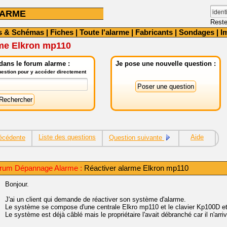
LARME
Reste
s & Schémas
|
Fiches
|
Toute l'alarme
|
Fabricants
|
Sondages
|
I
rme Elkron mp110
dans le forum alarme :
Je pose une nouvelle question :
question pour y accéder directement
Liste des questions
Aide
écédente
Question suivante
rum Dépannage Alarme :
Réactiver alarme Elkron mp110
Bonjour.
J'ai un client qui demande de réactiver son système d'alarme.
Le système se compose d'une centrale Elkro mp110 et le clavier Kp100D 
Le système est déjà câblé mais le propriétaire l'avait débranché car il n'arri