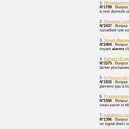
1.
Remplacement 
N°1799
: Bonjour,
à mon domicile u
2.
Domotiser cen
N°2437
: Bonjour
surveillant une so
3.
Voyant
Alarm
N°2404
: Bonjour.
voyant
alarme
cl
4.
Batterie HS
al
N°3375
: Bonjour.
lâcher prochainem
5.
X-Pervisio est
N°1932
: Bonjour 
parviens pas à tro
6.
Programmatio
N°1546
: Bonjour.
voulu savoir si e
7.
Installation co
N°1396
: Bonjour.
un signal direct s