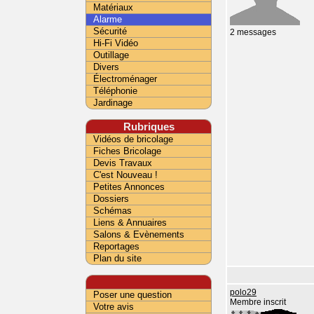
Matériaux
Alarme
Sécurité
2 messages
Hi-Fi Vidéo
Outillage
Divers
Électroménager
Téléphonie
Jardinage
Rubriques
Vidéos de bricolage
Fiches Bricolage
Devis Travaux
C'est Nouveau !
Petites Annonces
Dossiers
Schémas
Liens & Annuaires
Salons & Evènements
Reportages
Plan du site
polo29
Poser une question
Membre inscrit
Votre avis