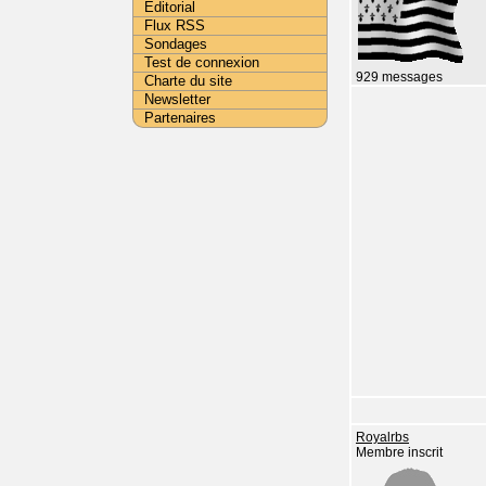
Editorial
Flux RSS
Sondages
Test de connexion
929 messages
Charte du site
Newsletter
Partenaires
Royalrbs
Membre inscrit