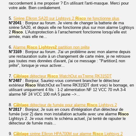
raccordement à me proposer ? En utilisant l'anti-masque. Merci pour
votre aide. Bien cordialement.
5.
Sirène Elkron SA20 sur Lightsys 2
Risco
ne fonctionne plus
N°2041
: Bonjour au forum. Je viens de changer la batterie de ma
sirène SA20, et depuis elle ne fonctionne plus sur mon alarme Lightsys
2
Risco
. L’Autoprotection à l’arrachement fonctionne lorsqu’elle est
armée, mais elle ne...
6.
Alarme
Risco
Lightsys2
partition non prête
N°3169
: Bonjour au forum. J'ai un problème avec mon alarme depuis
une restauration suite à un changement de carte mère, je ne retrouve
pas toutes mes données d'avant, j'ai ce message : "Partition1 non
prête", lorsque je veux activer...
7.
Câblage
détecteur
Risco
WatchOut exTreme RK315DT
N°2487
: Bonjour, Sauriez-vous comment brancher le détecteur
extérieur
Risco
WatchOut exTreme RK315DT dont voici le bornage, en
utilisant uniquement 4 fils : 1-2 alimentation NF 12 VCC 70 mA 3-4
alarme NF 24 VCC 100 mA 5 jaune -->...
8.
Câblage
détecteur de fumée pour alarme
Risco
Lightsys 2
N°2817
: Bonjour, Je suis en cours d'intégration d'un détecteur de
fumée (voir 2) dans mon installation actuelle avec une alarme
Risco
Lightsys 2. Je vous mets le schéma actuel, j'ai tenté de rajouter le
détecteur de fumée mais...
9.
Câblage
sirène Elkron HPA700M sur alarme
Risco
Lightsys 2