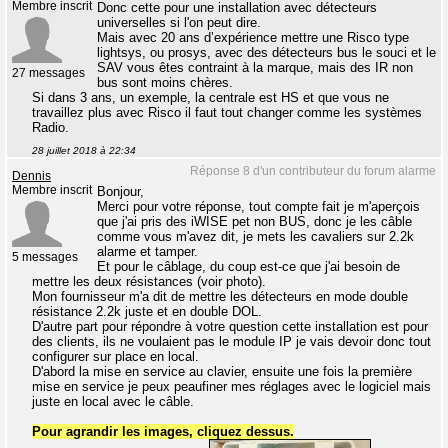
Membre inscrit
Donc cette pour une installation avec détecteurs
universelles si l'on peut dire.
Mais avec 20 ans d’expérience mettre une Risco type
lightsys, ou prosys, avec des détecteurs bus le souci et le
SAV vous êtes contraint à la marque, mais des IR non
27 messages
bus sont moins chères.
Si dans 3 ans, un exemple, la centrale est HS et que vous ne
travaillez plus avec Risco il faut tout changer comme les systèmes
Radio.
28 juillet 2018 à 22:34
Réponse 8 d'un contributeur du forum alarme
Dennis
Membre inscrit
Bonjour,
Merci pour votre réponse, tout compte fait je m'aperçois
que j'ai pris des iWISE pet non BUS, donc je les câble
comme vous m'avez dit, je mets les cavaliers sur 2.2k
alarme et tamper.
5 messages
Et pour le câblage, du coup est-ce que j'ai besoin de
mettre les deux résistances (voir photo).
Mon fournisseur m'a dit de mettre les détecteurs en mode double
résistance 2.2k juste et en double DOL.
D'autre part pour répondre à votre question cette installation est pour
des clients, ils ne voulaient pas le module IP je vais devoir donc tout
configurer sur place en local.
D'abord la mise en service au clavier, ensuite une fois la première
mise en service je peux peaufiner mes réglages avec le logiciel mais
juste en local avec le câble.
Pour agrandir les images, cliquez dessus.