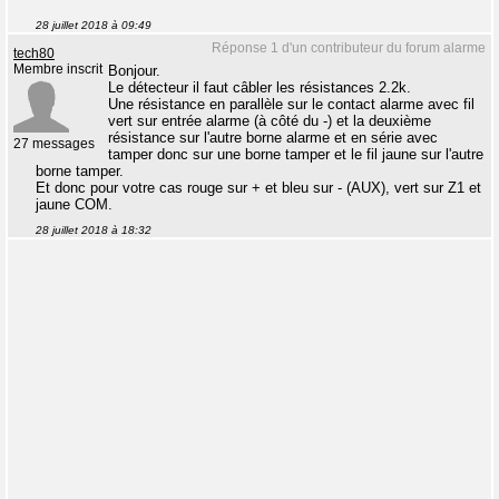
28 juillet 2018 à 09:49
Réponse 1 d'un contributeur du forum alarme
tech80
Membre inscrit
Bonjour.
Le détecteur il faut câbler les résistances 2.2k.
Une résistance en parallèle sur le contact alarme avec fil
vert sur entrée alarme (à côté du -) et la deuxième
résistance sur l'autre borne alarme et en série avec
27 messages
tamper donc sur une borne tamper et le fil jaune sur l'autre
borne tamper.
Et donc pour votre cas rouge sur + et bleu sur - (AUX), vert sur Z1 et
jaune COM.
28 juillet 2018 à 18:32