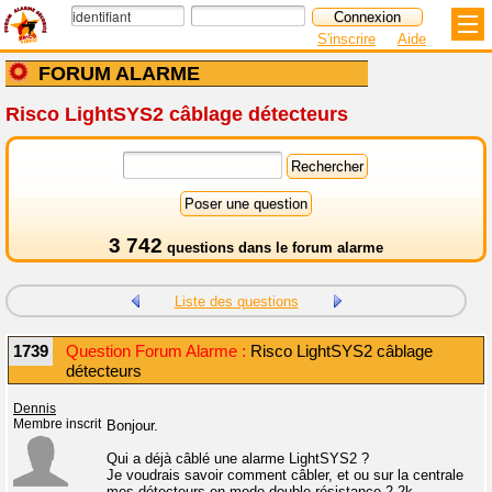
S'inscrire
Aide
FORUM ALARME
Risco LightSYS2 câblage détecteurs
3 742
questions dans le
forum alarme
Liste des questions
1739
Question Forum Alarme :
Risco LightSYS2 câblage
détecteurs
Dennis
Membre inscrit
Bonjour.
Qui a déjà câblé une alarme LightSYS2 ?
Je voudrais savoir comment câbler, et ou sur la centrale
mes détecteurs en mode double résistance 2.2k