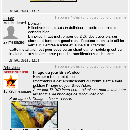
28 juillet 2018 à 21:19
Réponse 4 d'un contributeur du forum alarme
tech80
Membre inscrit
Bonsoir.
Effectivement je suis installateur et cette centrale je
connais bien.
En iwise il faut mettre pour du 2.2K des cavaliers sur
alarme et tamper à gauche du détecteur et ensuite câbler
27 messages
vert sur 1 entrée alarme et jaune sur 1 tamper.
Cette installation est pour vous ou un client car le module ip est sur
le cloud et très intéressante pour des modifications à distance.
28 juillet 2018 à 22:23
Réponse 5 d'un contributeur du forum alarme
Bricovidéo
Administrateur
Image du jour BricoVidéo
Bonjour à toutes et à tous.
Information à cet emplacement du forum alarme sera
publiée l’image du jour BricoVidéo.
À ce jour 76 049 internautes bricoleurs sont inscrits sur
13 728 messages
les forums de bricolage de Bricovideo.com
Pour agrandir l'image, cliquez dessus
.