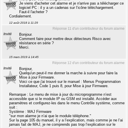
Je viens d'acheter cet alarme et je n'arrive pas a télécharger ce
logiciel PC : il y a un cadenas sur l’icône téléchargement.
Faut-il l'acheter ?
Cordialement.
12 août 2018 à 11:29
Réponse 11 d'un contributeur du forum alarme
Invité
Bonjour.
Comment faire pour mettre deux détecteurs Risco avec
résistance en série ?
Merci.
15 mars 2019 à 14:45
Réponse 12 d'un contributeur du forum alarme
Invité
Bonjour,
Quelqu'un peut-il me donner la marche à suivre pour faire la
Mise à jour Firmware.
Voici ce que j'ai trouvé sur le manuel : Menus Programmation
Installateur, Code 1 puis 8, pour Mise à jour Firmware.
Remarque : Le menu de mise à jour du microprogramme n’est
accessible que si le module IP ou GSM est installé. Accéder aux
paramètres et configurez-les dans le menu Contrôle système, comme
suit :
Système : MAJ Firmware
"sur mon alarme je n’ai que le module téléphone."
Sur la page 105 du manuel, il y a l’explication, mais comme je ne l’ai
jamais fait de MAJ, je ne comprends pas trop l’explication sur le