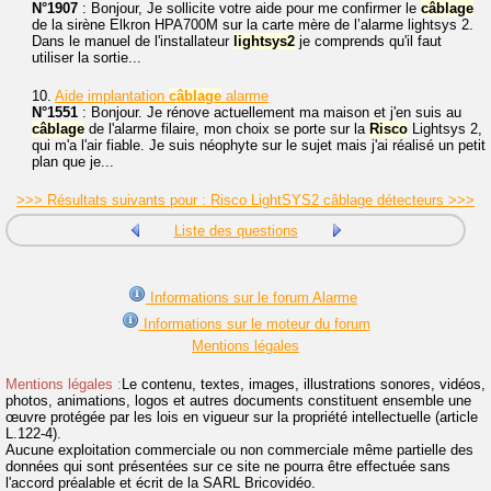
N°1907
: Bonjour, Je sollicite votre aide pour me confirmer le
câblage
de la sirène Elkron HPA700M sur la carte mère de l’alarme lightsys 2.
Dans le manuel de l'installateur
lightsys2
je comprends qu'il faut
utiliser la sortie...
10.
Aide implantation
câblage
alarme
N°1551
: Bonjour. Je rénove actuellement ma maison et j'en suis au
câblage
de l'alarme filaire, mon choix se porte sur la
Risco
Lightsys 2,
qui m'a l'air fiable. Je suis néophyte sur le sujet mais j'ai réalisé un petit
plan que je...
>>> Résultats suivants pour : Risco LightSYS2 câblage détecteurs >>>
Liste des questions
Informations sur le forum Alarme
Informations sur le moteur du forum
Mentions légales
Mentions légales :
Le contenu, textes, images, illustrations sonores, vidéos,
photos, animations, logos et autres documents constituent ensemble une
œuvre protégée par les lois en vigueur sur la propriété intellectuelle (article
L.122-4).
Aucune exploitation commerciale ou non commerciale même partielle des
données qui sont présentées sur ce site ne pourra être effectuée sans
l'accord préalable et écrit de la SARL Bricovidéo.