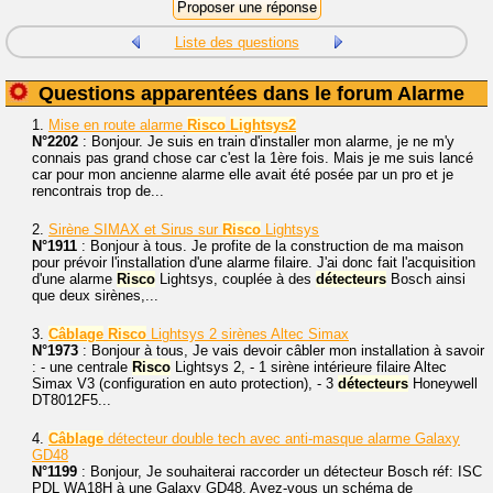
Liste des questions
Questions apparentées dans le forum Alarme
1.
Mise en route alarme
Risco
Lightsys2
N°2202
: Bonjour. Je suis en train d'installer mon alarme, je ne m'y
connais pas grand chose car c'est la 1ère fois. Mais je me suis lancé
car pour mon ancienne alarme elle avait été posée par un pro et je
rencontrais trop de...
2.
Sirène SIMAX et Sirus sur
Risco
Lightsys
N°1911
: Bonjour à tous. Je profite de la construction de ma maison
pour prévoir l'installation d'une alarme filaire. J'ai donc fait l'acquisition
d'une alarme
Risco
Lightsys, couplée à des
détecteurs
Bosch ainsi
que deux sirènes,...
3.
Câblage
Risco
Lightsys 2 sirènes Altec Simax
N°1973
: Bonjour à tous, Je vais devoir câbler mon installation à savoir
: - une centrale
Risco
Lightsys 2, - 1 sirène intérieure filaire Altec
Simax V3 (configuration en auto protection), - 3
détecteurs
Honeywell
DT8012F5...
4.
Câblage
détecteur double tech avec anti-masque alarme Galaxy
GD48
N°1199
: Bonjour, Je souhaiterai raccorder un détecteur Bosch réf: ISC
PDL WA18H à une Galaxy GD48. Avez-vous un schéma de