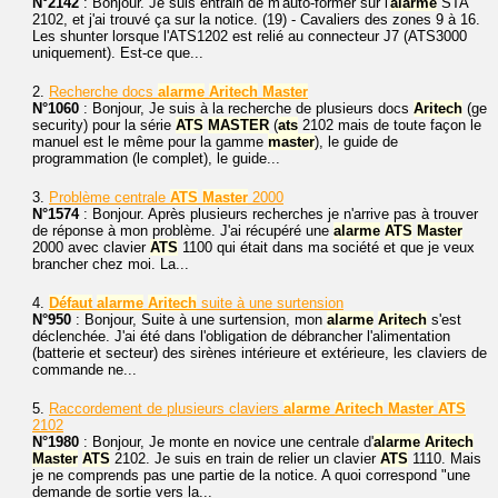
N°2142
: Bonjour. Je suis entrain de m'auto-former sur l'
alarme
STA
2102, et j'ai trouvé ça sur la notice. (19) - Cavaliers des zones 9 à 16.
Les shunter lorsque l'ATS1202 est relié au connecteur J7 (ATS3000
uniquement). Est-ce que...
2.
Recherche docs
alarme
Aritech
Master
N°1060
: Bonjour, Je suis à la recherche de plusieurs docs
Aritech
(ge
security) pour la série
ATS
MASTER
(
ats
2102 mais de toute façon le
manuel est le même pour la gamme
master
), le guide de
programmation (le complet), le guide...
3.
Problème centrale
ATS
Master
2000
N°1574
: Bonjour. Après plusieurs recherches je n'arrive pas à trouver
de réponse à mon problème. J'ai récupéré une
alarme
ATS
Master
2000 avec clavier
ATS
1100 qui était dans ma société et que je veux
brancher chez moi. La...
4.
Défaut
alarme
Aritech
suite à une surtension
N°950
: Bonjour, Suite à une surtension, mon
alarme
Aritech
s'est
déclenchée. J'ai été dans l'obligation de débrancher l'alimentation
(batterie et secteur) des sirènes intérieure et extérieure, les claviers de
commande ne...
5.
Raccordement de plusieurs claviers
alarme
Aritech
Master
ATS
2102
N°1980
: Bonjour, Je monte en novice une centrale d'
alarme
Aritech
Master
ATS
2102. Je suis en train de relier un clavier
ATS
1110. Mais
je ne comprends pas une partie de la notice. A quoi correspond "une
demande de sortie vers la...