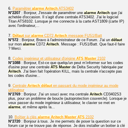
6.
Paramétrer
alarme
Aritech
ATS3402
N°2207
: Bonjour, J'essaie de paramétrer une
alarme
Aritech
que j'ai
achetée d'occasion. Il s'agit d'une centrale ATS3402. J'ai le logiciel
Titan ATS8102. Lorsque je me connecte à la carte AST1809 (carte IP)
avec l'ordinateur,...
7.
Défaut
sur
alarme
CD72
Aritech
message FUS1/Batt
N°572
: Bonjour, Bravo à l'administrateur de ce Forum. J'ai un
défaut
sur mon
alarme
CD72
Aritech
. Message : FUS1/Batt. Que faut-il faire
? Merci.
8.
Codes ingénieur et utilisateur d'origine
ATS
Master
2102
N°1088
: Bonjour, Est-ce que quelqu'un peut m’informer sur les codes
d'usine pour une centrale
ATS
Master
de Delta Security fabriquée par
Aritech
. J'ai bien fait l'opération KILL, mais la centrale n'accepte pas
les codes d'usine...
9.
Centrale
Aritech
défaut
en passant du mode ingénieur au mode
utilisateur
N°2769
: Bonjour. J'ai un souci avec ma centrale
Aritech
CD3402S3
plus, pour un problème de boucle (autoprotection couvercle). Lorsque je
veux passer du mode ingénieur à utilisateur, le clavier se met en
alarme
, et même après la...
10.
Boîtier à clés
alarme
Aritech
Master
ATS
2102
N°2720
: Bonjour à tous. Je me permets de poser la question sur ce
forum car je ne trouve pas de réponse. Je dois installer un boitier à clé