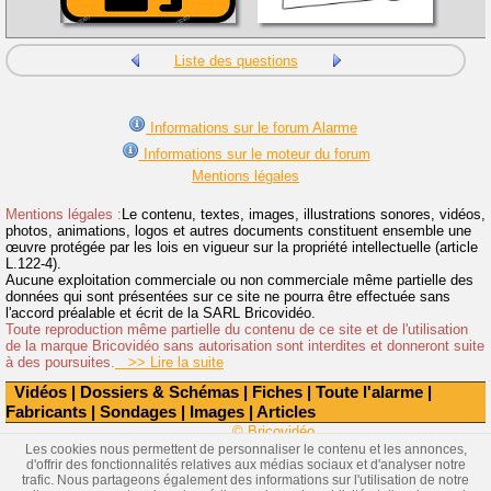
Liste des questions
Informations sur le forum Alarme
Informations sur le moteur du forum
Mentions légales
Mentions légales :
Le contenu, textes, images, illustrations sonores, vidéos,
photos, animations, logos et autres documents constituent ensemble une
œuvre protégée par les lois en vigueur sur la propriété intellectuelle (article
L.122-4).
Aucune exploitation commerciale ou non commerciale même partielle des
données qui sont présentées sur ce site ne pourra être effectuée sans
l'accord préalable et écrit de la SARL Bricovidéo.
Toute reproduction même partielle du contenu de ce site et de l'utilisation
de la marque Bricovidéo sans autorisation sont interdites et donneront suite
à des poursuites.
>> Lire la suite
Vidéos
|
Dossiers & Schémas
|
Fiches
|
Toute l'alarme
|
Fabricants
|
Sondages
|
Images
|
Articles
© Bricovidéo
Les cookies nous permettent de personnaliser le contenu et les annonces,
d'offrir des fonctionnalités relatives aux médias sociaux et d'analyser notre
trafic. Nous partageons également des informations sur l'utilisation de notre