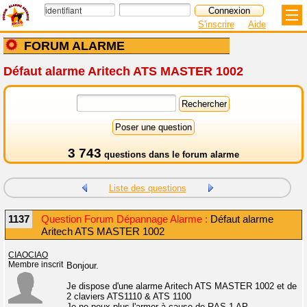
S'inscrire
Aide
FORUM ALARME
Défaut alarme Aritech ATS MASTER 1002
3 743
questions dans le
forum alarme
Liste des questions
1137
Question Forum Dépannage Alarme :
Défaut alarme
Aritech ATS MASTER 1002
CIAOCIAO
Membre inscrit
Bonjour.
Je dispose d'une alarme Aritech ATS MASTER 1002 et de
2 claviers ATS1110 & ATS 1100
Je ne peux plus l'armer à cause de RAS 1 AP