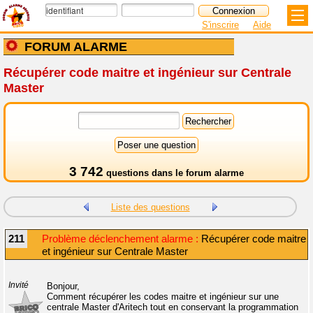
S'inscrire
Aide
FORUM ALARME
Récupérer code maitre et ingénieur sur Centrale
Master
3 742
questions dans le
forum alarme
Liste des questions
211
Problème déclenchement alarme :
Récupérer code maitre
et ingénieur sur Centrale Master
Invité
Bonjour,
Comment récupérer les codes maitre et ingénieur sur une
centrale Master d'Aritech tout en conservant la programmation