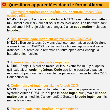
Questions apparentées dans le forum Alarme
1.
Comment
récupérer
code
ingénieur
sur
centrale
Aritech CD34
équipée rd62
N°545
: Bonjour, J'ai une
centrale
Aritech CD34 avec télé-transmetteur
rd62 installé en 1993, qui est sous télésurveillance. Les batteries sont
actuellement HS
et
je dois les changer. J'ai un
code
maitre
mais pas
le
code
...
2.
Récupération
code
ingénieur
alarme Aritech CD6202S3
N°1109
: Bonjour à tous, Je viens d'acheter une maison équipée d'une
alarme Aritech CD6202S3 qui n'a pas fonctionné depuis une dizaine
d'années. J'ai tenté de la remettre en route après avoir changé la
batterie
et
les fusibles....
3.
Alarme Aritech liste des codes
ingénieur
N°2406
: Bonjour. Merci de m'accueillir
sur
votre forum. J'y ai appris
qu'il existait un
code
ingénieur
.
Code
que je ne possédais pas au
moment où j'ai ouvert le couvercle car je devais changer le câble 220V.
Pour couper la...
4.
Code
maitre
et
ingénieur
alarme Aritech CD 34
N°2399
: Bonjour. Je viens d'acheter une maison équipée avec un
système Aritech CD34. Je n'ai pas le
code
ingénieur
, j'avais le
code
maitre
que j'ai modifié. J'ai demandé à Scutum le
code
ingénieur
. Ils
ne me le donnent...
5.
Problème
code
appel
ingénieur
alarme Aritech