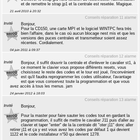
et de remettre le strap jp1 et la centrale est resetée. Magique.
21 avril 2010 à 20:32
Conseils réparation 11 alarme
Invité
Bonjour,
Pour la CD150, une carte MPI et le logiciel WINTPC fera très
bien l'affaire, dans le cas où aucun blocage nest mis et que les
versions des puces centrales et transmetteur soient assez
récentes. Cordialement.
04 juin 2011 à 09:37
Conseils réparation 12 alarme
Invité
Bonjour, il suffit douvrir la centrale et d'enlever le cavalier st1, à
ce moment le clavier vous propose différents resets, vous
choisissez le reste des codes et le tour est joué, l'inconvénient
est qu'il faudra reprogrammer les codes utilisateur, l'avantage
est que vous conservez toute la programmation et que vous
avez accès à tous les menus. jam
24 janvier 2012 à 18:03
Conseils réparation 13 alarme
Invité
Bonjour,
Pour la master pour faire sauter les codes tout en gardant la
programmation, il suffit de mettre le cavalier J11 puis d'aller au
clavier et taper "enter" de la la centrale dit "oter j11" donc aller
retirer j11 et ça y est vous avez les codes par défaut 1 qui devient
1122 et le code installateur n°50 qui devient 1278.