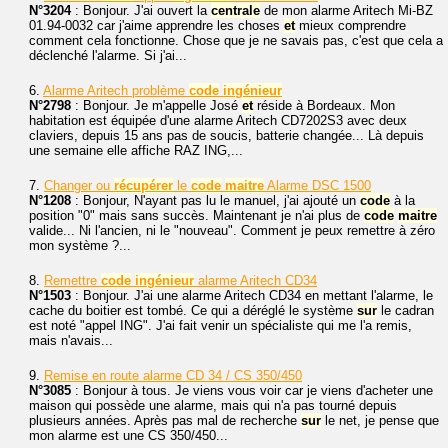
N°3204
: Bonjour. J'ai ouvert la
centrale
de mon alarme Aritech Mi-BZ
01.94-0032 car j'aime apprendre les choses
et
mieux comprendre
comment cela fonctionne. Chose que je ne savais pas, c'est que cela a
déclenché l'alarme. Si j'ai...
6.
Alarme Aritech problème
code
ingénieur
N°2798
: Bonjour. Je m'appelle José
et
réside à Bordeaux. Mon
habitation est équipée d'une alarme Aritech CD7202S3 avec deux
claviers, depuis 15 ans pas de soucis, batterie changée... Là depuis
une semaine elle affiche RAZ ING,...
7.
Changer ou
récupérer
le
code
maitre
Alarme DSC 1500
N°1208
: Bonjour, N'ayant pas lu le manuel, j'ai ajouté un
code
à la
position "0" mais sans succès. Maintenant je n'ai plus de
code
maitre
valide... Ni l'ancien, ni le "nouveau". Comment je peux remettre à zéro
mon système ?...
8.
Remettre
code
ingénieur
alarme Aritech CD34
N°1503
: Bonjour. J'ai une alarme Aritech CD34 en mettant l'alarme, le
cache du boitier est tombé. Ce qui a déréglé le système
sur
le cadran
est noté "appel ING". J'ai fait venir un spécialiste qui me l'a remis,
mais n'avais...
9.
Remise en route alarme CD 34 / CS 350/450
N°3085
: Bonjour à tous. Je viens vous voir car je viens d'acheter une
maison qui possède une alarme, mais qui n'a pas tourné depuis
plusieurs années. Après pas mal de recherche
sur
le net, je pense que
mon alarme est une CS 350/450...