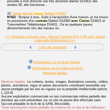
possède à mon domicile une très ancienne alarme SERIEE des
années 80, elle fonctionne...
10.
Notice alarme
clavier
Daitem D14621
N°662
: Bonjour à tous, Suite à l'acquisition d'une maison, je me trouve
en possession d'un
centrale
Daitem D14360
avec
Clavier
D14621 et
Transmetteur Téléphonique D14411. J'ai eu quelques joyeux
déclenchements lors des travaux en...
>>> Résultats suivants pour : Manuel Centrale ISIS 2 AR avec clavier
code radio Mulitfonction >>>
Liste des questions
Informations sur le forum Alarme
Informations sur le moteur du forum
Mentions légales
Mentions légales :
Le contenu, textes, images, illustrations sonores, vidéos,
photos, animations, logos et autres documents constituent ensemble une
œuvre protégée par les lois en vigueur sur la propriété intellectuelle (article
L.122-4).
Aucune exploitation commerciale ou non commerciale même partielle des
données qui sont présentées sur ce site ne pourra être effectuée sans
l'accord préalable et écrit de la SARL Bricovidéo.
Toute reproduction même partielle du contenu de ce site et de l'utilisation