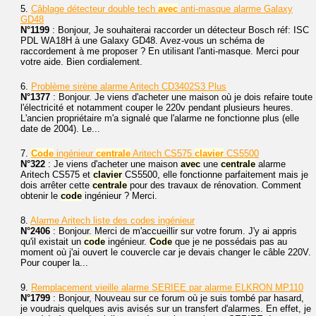
5.
Câblage détecteur double tech
avec
anti-masque alarme Galaxy
GD48
N°1199
: Bonjour, Je souhaiterai raccorder un détecteur Bosch réf: ISC
PDL WA18H à une Galaxy GD48. Avez-vous un schéma de
raccordement à me proposer ? En utilisant l'anti-masque. Merci pour
votre aide. Bien cordialement.
6.
Problème sirène alarme Aritech CD3402S3 Plus
N°1377
: Bonjour. Je viens d'acheter une maison où je dois refaire toute
l'électricité et notamment couper le 220v pendant plusieurs heures.
L'ancien propriétaire m'a signalé que l'alarme ne fonctionne plus (elle
date de 2004). Le...
7.
Code
ingénieur
centrale
Aritech CS575
clavier
CS5500
N°322
: Je viens d'acheter une maison
avec
une
centrale
alarme
Aritech CS575 et
clavier
CS5500, elle fonctionne parfaitement mais je
dois arrêter cette
centrale
pour des travaux de rénovation. Comment
obtenir le
code
ingénieur ? Merci.
8.
Alarme Aritech liste des codes ingénieur
N°2406
: Bonjour. Merci de m'accueillir sur votre forum. J'y ai appris
qu'il existait un
code
ingénieur.
Code
que je ne possédais pas au
moment où j'ai ouvert le couvercle car je devais changer le câble 220V.
Pour couper la...
9.
Remplacement vieille alarme SERIEE par alarme ELKRON MP110
N°1799
: Bonjour, Nouveau sur ce forum où je suis tombé par hasard,
je voudrais quelques avis avisés sur un transfert d'alarmes. En effet, je