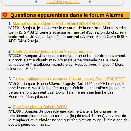
Liste des questions
Questions apparentées dans le forum Alarme
1.
Manuel
centrale
Alarme Merlin Gerin
ISIS
4 ARD Série
2
N°220
: Bonjour, je recherche le
manuel
de la
centrale
Alarme Merlin
Gerin
ISIS
4 ARD Série
2
et aussi le
manuel
d'utilisation du
clavier
à
code
radio
. Je viens d'acquérir la
centrale
Alarme Merlin Gerin
ISIS
4
ARD Série
2
et je...
2.
Code
utilisateur perdu alarme Visonic max pro
N°2225
: Bonjour, Je souhaite remplacer un détecteur de mouvement
sur mon alarme visonic max pro mais je ne possède pas le
code
utilisateur et l'installateur n'existe plus. Pouvez-vous m’aider ? Merci
d'avance. Hubert
3.
Panne lumières jaunes et vertes
Clavier
Logisty Dait 1474L3622F
N°375
: Bonjour. Panne
Clavier
Logisty Dait 1474L3622F Lorsque je
tape le
code
, seule la lumière rouge s'éclaire. Les lumières jaunes et
vertes ne fonctionnent pas. Donc, l'alarme ne s'enclenche pas.
Pourquoi ? Les piles sont...
4.
Problème
clavier
Daitem D8621
N°1080
: Bonjour. Je possède une alarme Daitem. Le
clavier
ne
fonctionnait plus depuis un moment (la pile avait 14 ans). Je viens de
la remplacer et le
clavier
ne fait que s'éclairer en rouge. Il n'y a pas de
voyant jaune comme il...