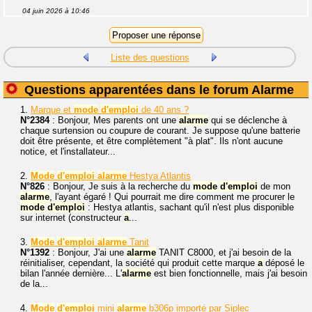
04 juin 2026 à 10:46
Liste des questions
Questions apparentées dans le forum Alarme
1.
Marque et
mode
d'emploi
de 40 ans ?
N°2384
: Bonjour, Mes parents ont une
alarme
qui se déclenche à
chaque surtension ou coupure de courant. Je suppose qu'une batterie
doit être présente, et être complètement "à plat". Ils n'ont aucune
notice, et l'installateur...
2.
Mode
d'emploi
alarme
Hestya Atlantis
N°826
: Bonjour, Je suis à la recherche du
mode
d'emploi
de mon
alarme
, l'ayant égaré ! Qui pourrait me dire comment me procurer le
mode
d'emploi
: Hestya atlantis, sachant qu'il n'est plus disponible
sur internet (constructeur
a
...
3.
Mode
d'emploi
alarme
Tanit
N°1392
: Bonjour, J'ai une
alarme
TANIT C8000, et j'ai besoin de la
réinitialiser, cependant, la société qui produit cette marque
a
déposé le
bilan l'année dernière... L'
alarme
est bien fonctionnelle, mais j'ai besoin
de la...
4.
Mode
d'emploi
mini
alarme
b306p importé par Siplec