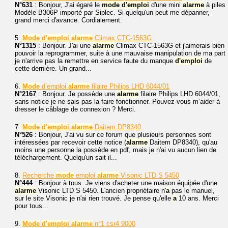
N°631
: Bonjour, J'ai égaré le
mode
d'emploi
d'une mini
alarme
à piles
Modèle B306P importé par Siplec. Si quelqu'un peut me dépanner,
grand merci d'avance. Cordialement.
5.
Mode
d'emploi
alarme
Climax CTC-1563G
N°1315
: Bonjour. J'ai une
alarme
Climax CTC-1563G et j'aimerais bien
pouvoir la reprogrammer, suite à une mauvaise manipulation de ma part
je n'arrive pas la remettre en service faute du manque
d'emploi
de
cette dernière. Un grand...
6.
Mode
d’emploi
alarme
filaire Philips LHD 6044/01
N°2167
: Bonjour. Je possède une
alarme
filaire Philips LHD 6044/01,
sans notice je ne sais pas la faire fonctionner. Pouvez-vous m’aider à
dresser le câblage de connexion ? Merci.
7.
Mode
d'emploi
alarme
Daitem DP8340
N°526
: Bonjour, J'ai vu sur ce forum que plusieurs personnes sont
intéressées par recevoir cette notice (
alarme
Daitem DP8340), qu'au
moins une personne la possède en pdf, mais je n'ai vu aucun lien de
téléchargement. Quelqu'un sait-il...
8.
Recherche
mode
emploi
alarme
Visonic LTD S 5450
N°444
: Bonjour à tous. Je viens d'acheter une maison équipée d'une
alarme
Visonic LTD S 5450. L'ancien propriétaire n'
a
pas le manuel,
sur le site Visonic je n'ai rien trouvé. Je pense qu'elle
a
10 ans. Merci
pour tous...
9.
Mode
d'emploi
alarme
n°1 csr4 9000