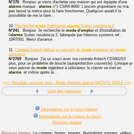
N°176
: Bonjour, je viens d'acheter une maison qui est équipée d'une
alarme
marque :
alarme
n°1 CSR4-9000. L'ancien propriétaire ne m'
a
pas laissé la notice pour la faire fonctionner. Quelqu'un aurait-il la
possibilité de me la faire...
10.
Recherche
mode
d'utilisation
alarme
Surtec residencia 2
N°241
: Bonjour. Je recherche le
mode
d'emploi
et d'installation de
l'
alarme
Surtec residencia 2, fabriquée par Intervox systems ref :
10R7001. Merci d'avance
11.
Centrale Aritech défaut en passant du
mode
ingénieur au
mode
utilisateur
N°2769
: Bonjour. J'ai un souci avec ma centrale Aritech CD3402S3
plus, pour un problème de boucle (autoprotection couvercle). Lorsque je
veux passer du
mode
ingénieur à utilisateur, le clavier se met en
alarme
, et même après la...
>>> Résultats suivants pour : Mode d'emploi alarme AACATS 1000 A >>>
Liste des questions
Informations sur le forum Alarme
Informations sur le moteur du forum
Mentions légales
Mentions légales :
Le contenu, textes, images, illustrations sonores, vidéos,