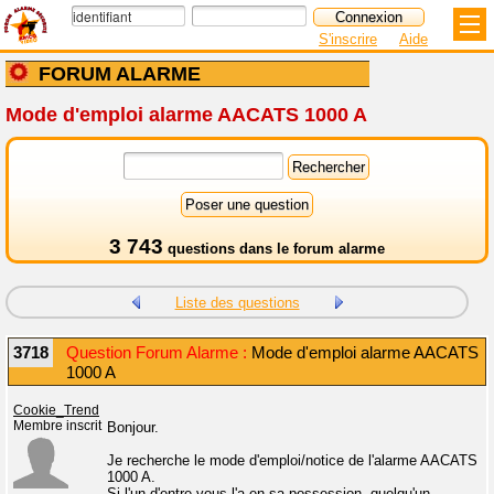
S'inscrire
Aide
FORUM ALARME
Mode d'emploi alarme AACATS 1000 A
3 743
questions dans le
forum alarme
Liste des questions
3718
Question Forum Alarme :
Mode d'emploi alarme AACATS
1000 A
Cookie_Trend
Membre inscrit
Bonjour.
Je recherche le mode d'emploi/notice de l'alarme AACATS
1000 A.
Si l'un d'entre vous l'a en sa possession, quelqu'un