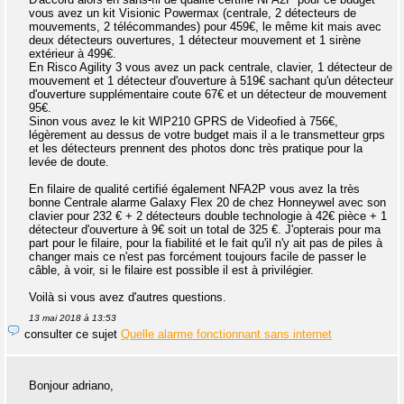
vous avez un kit Visionic Powermax (centrale, 2 détecteurs de
mouvements, 2 télécommandes) pour 459€, le même kit mais avec
deux détecteurs ouvertures, 1 détecteur mouvement et 1 sirène
extérieur à 499€.
En Risco Agility 3 vous avez un pack centrale, clavier, 1 détecteur de
mouvement et 1 détecteur d'ouverture à 519€ sachant qu'un détecteur
d'ouverture supplémentaire coute 67€ et un détecteur de mouvement
95€.
Sinon vous avez le kit WIP210 GPRS de Videofied à 756€,
légèrement au dessus de votre budget mais il a le transmetteur grps
et les détecteurs prennent des photos donc très pratique pour la
levée de doute.
En filaire de qualité certifié également NFA2P vous avez la très
bonne Centrale alarme Galaxy Flex 20 de chez Honneywel avec son
clavier pour 232 € + 2 détecteurs double technologie à 42€ pièce + 1
détecteur d'ouverture à 9€ soit un total de 325 €. J'opterais pour ma
part pour le filaire, pour la fiabilité et le fait qu'il n'y ait pas de piles à
changer mais ce n'est pas forcément toujours facile de passer le
câble, à voir, si le filaire est possible il est à privilégier.
Voilà si vous avez d'autres questions.
13 mai 2018 à 13:53
consulter ce sujet
Quelle alarme fonctionnant sans internet
Bonjour adriano,