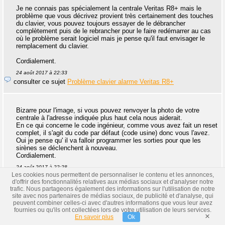
Je ne connais pas spécialement la centrale Veritas R8+ mais le
problème que vous décrivez provient très certainement des touches
du clavier, vous pouvez toujours essayer de le débrancher
complètement puis de le rebrancher pour le faire redémarrer au cas
où le problème serait logiciel mais je pense qu'il faut envisager le
remplacement du clavier.
Cordialement.
24 août 2017 à 22:33
consulter ce sujet
Problème clavier alarme Veritas R8+
Bizarre pour l'image, si vous pouvez renvoyer la photo de votre
centrale à l'adresse indiquée plus haut cela nous aiderait.
En ce qui concerne le code ingénieur, comme vous avez fait un reset
complet, il s'agit du code par défaut (code usine) donc vous l'avez.
Oui je pense qu' il va falloir programmer les sorties pour que les
sirènes se déclenchent à nouveau.
Cordialement.
24 août 2017 à 22:28
Les cookies nous permettent de personnaliser le contenu et les annonces,
consulter ce sujet
Remise en service alarme Aritech CD34
d'offrir des fonctionnalités relatives aux médias sociaux et d'analyser notre
trafic. Nous partageons également des informations sur l'utilisation de notre
site avec nos partenaires de médias sociaux, de publicité et d'analyse, qui
peuvent combiner celles-ci avec d'autres informations que vous leur avez
Bonsoir,
fournies ou qu'ils ont collectées lors de votre utilisation de leurs services.
×
En savoir plus
Ok
Pourriez-vous nous envoyer une photo de l'intérieur de la centrale