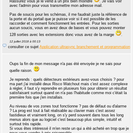
Rassurez vous je le vend à un prix bien moindre
. Je vais voir
avec l'admin pour vous transmettre mon adresse mail.
Pas de soucis pour les schémas, il me faudrait juste la référence de
la porte et du portail que je puisse voir si il est possible de les
raccorder et comment fonctionnent les entrées. Pour les sorties
aucun soucis, vous en avez deux de bases et vous pouvez monter
128 sorties avec les extensions donc vous avez de la marge
.
12 juillet 2018 à 00:13
consulter ce sujet
Application ultrasync branchement et programmation
Oups la fin de mon message n'a pas été envoyée je ne sais pour
quelle raison.
Je reprends : quels détecteurs extérieurs avez-vous choisis ? pour
ma part j'ai installé deux Risco Watchout mais c'est assez complexe
à régler, il faut s'y reprendre en plusieurs fois pour obtenir un résultat
satisfaisant surtout quand on n'a pas l'habitude comme moi c'était la
première fois que j'en installais.
Au niveau de vos zones tout fonctionne ? pas de défaut ou d'alarme
? La prog est tout à fait réalisable au clavier mais c'est assez
fastidieux et vraiment long, on s'y perd souvent dans tous les long
menus alors que au logiciel c'est beaucoup plus simple, intuitif et
surtout très rapide.
Si vous êtes intéressé il m'en reste un qui a été acheté en trop que je
peux vous vendre à prix raisonnable.