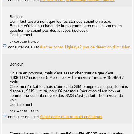
Bonjour,
Oui il faut absolument que les résistances soient en place.
Ensuite vérifiez au niveau de la programmation que les zones en
question ne soient pas désactivées (isolées).
Cordialement.
27 juin 2018 à 20:19
consulter ce sujet
Alarme zones Lightsys2 pas de détection d'intrusion
Bonjour,
Un site en propose, mais c'est assez cher pour ce que c'est
6,83€TTC/mois pour 5 Mo / mois + 15min voix / mois + 15 SMS /
mois.
Chez moi j'ai fait le choix d'une carte SIM orange classique, 10 mins
d'appels, SMS illimité, pour 0€ par mois (réduction client box) et
comme ma centrale envoie des SMS c'est parfait. Bref à vous de
voir.
Cordialement.
06 juin 2018 à 18:39
consulter ce sujet
Achat carte m to m multi opérateurs
D'accord alors en sans-fil de qualité certifié NFA2P pour ce budget