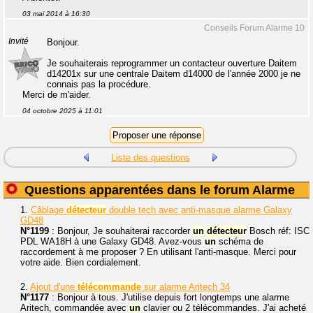
03 mai 2014 à 16:30
Conseils Forum Alarme 10
Invité
Bonjour.
Je souhaiterais reprogrammer un contacteur ouverture Daitem
d14201x sur une centrale Daitem d14000 de l'année 2000 je ne
connais pas la procédure.
Merci de m'aider.
04 octobre 2025 à 11:01
Liste des questions
Questions apparentées dans le forum Alarme
1.
Câblage
détecteur
double tech avec anti-masque alarme Galaxy
GD48
N°1199
: Bonjour, Je souhaiterai raccorder
un
détecteur
Bosch réf: ISC
PDL WA18H à une Galaxy GD48. Avez-vous
un
schéma de
raccordement à me proposer ? En utilisant l'anti-masque. Merci pour
votre aide. Bien cordialement.
2.
Ajout d'une
télécommande
sur alarme Aritech 34
N°1177
: Bonjour à tous. J'utilise depuis fort longtemps une alarme
Aritech, commandée avec
un
clavier ou 2 télécommandes. J'ai acheté