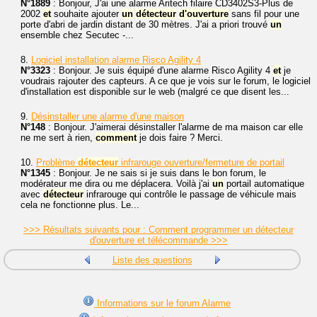
N°1889
: Bonjour, J'ai une alarme Aritech filaire CD3402S3-Plus de
2002
et
souhaite ajouter
un
détecteur
d'ouverture
sans fil pour une
porte d'abri de jardin distant de 30 mètres. J'ai a priori trouvé
un
ensemble chez Secutec -...
8.
Logiciel installation alarme Risco Agility 4
N°3323
: Bonjour. Je suis équipé d'une alarme Risco Agility 4
et
je
voudrais rajouter des capteurs. A ce que je vois sur le forum, le logiciel
d'installation est disponible sur le web (malgré ce que disent les...
9.
Désinstaller une alarme d'une maison
N°148
: Bonjour. J'aimerai désinstaller l'alarme de ma maison car elle
ne me sert à rien,
comment
je dois faire ? Merci.
10.
Problème
détecteur
infrarouge ouverture/fermeture de portail
N°1345
: Bonjour. Je ne sais si je suis dans le bon forum, le
modérateur me dira ou me déplacera. Voilà j'ai
un
portail automatique
avec
détecteur
infrarouge qui contrôle le passage de véhicule mais
cela ne fonctionne plus. Le...
>>> Résultats suivants pour : Comment programmer un détecteur
d'ouverture et télécommande >>>
Liste des questions
Informations sur le forum Alarme