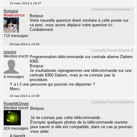
23 mars 2014 à 18:37
Conseils Forum Alarme 7
Romana
Modératrice
Bonjour.
Votre nouvelle question étant similaire à celle posée sur
ce post, nous avons déplacé votre question ici.
Cordialement.
715 messages
03 mai 2014 à 13:05
Conseils Forum Alarme 8
missimi
Membre inscrit
Programmation télécommande sur centrale alarme Daitem
8360.
Bonjour,
Je souhaiterais reprogrammer une télécommande sur une
centrale 8360 Daitem, mais je ne connais pas la
6 messages
procédure.
Y a t il une personne qui pourrait me dépanner ?
Merci.
03 mai 2014 à 13:08
Conseils Forum Alarme 9
RogerMcGyver
Membre inscrit
Bonjour,
Je ne connais pas cette télécommande.
Envoyez quelques photos de la télécommande ouverte
pour savoir si elle est compatible, dans ce cas je pourrais
926 messages
vous aider.
A bientôt.