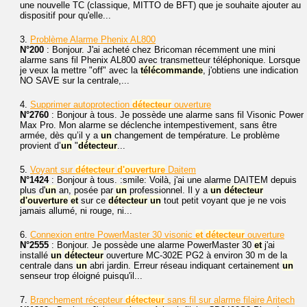
une nouvelle TC (classique, MITTO de BFT) que je souhaite ajouter au
dispositif pour qu'elle...
3.
Problème Alarme Phenix AL800
N°200
: Bonjour. J'ai acheté chez Bricoman récemment une mini
alarme sans fil Phenix AL800 avec transmetteur téléphonique. Lorsque
je veux la mettre "off" avec la
télécommande
, j'obtiens une indication
NO SAVE sur la centrale,...
4.
Supprimer autoprotection
détecteur
ouverture
N°2760
: Bonjour à tous. Je possède une alarme sans fil Visonic Power
Max Pro. Mon alarme se déclenche intempestivement, sans être
armée, dès qu’il y a
un
changement de température. Le problème
provient d’
un
"
détecteur
...
5.
Voyant sur
détecteur
d'ouverture
Daitem
N°1424
: Bonjour à tous. :smile: Voilà, j'ai une alarme DAITEM depuis
plus d'
un
an, posée par
un
professionnel. Il y a
un
détecteur
d'ouverture
et
sur ce
détecteur
un
tout petit voyant que je ne vois
jamais allumé, ni rouge, ni...
6.
Connexion entre PowerMaster 30 visonic
et
détecteur
ouverture
N°2555
: Bonjour. Je possède une alarme PowerMaster 30
et
j'ai
installé
un
détecteur
ouverture MC-302E PG2 à environ 30 m de la
centrale dans
un
abri jardin. Erreur réseau indiquant certainement
un
senseur trop éloigné puisqu'il...
7.
Branchement récepteur
détecteur
sans fil sur alarme filaire Aritech