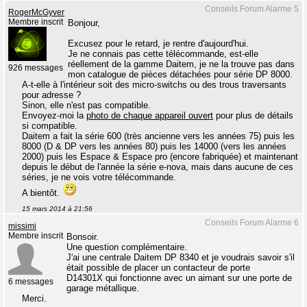
Conseils Forum Alarme 5
RogerMcGyver
Membre inscrit
Bonjour,
Excusez pour le retard, je rentre d'aujourd'hui.
Je ne connais pas cette télécommande, est-elle
réellement de la gamme Daitem, je ne la trouve pas dans
926 messages
mon catalogue de pièces détachées pour série DP 8000.
A-t-elle à l'intérieur soit des micro-switchs ou des trous traversants
pour adresse ?
Sinon, elle n'est pas compatible.
Envoyez-moi la
photo de chaque appareil ouvert
pour plus de détails
si compatible.
Daitem a fait la série 600 (très ancienne vers les années 75) puis les
8000 (D & DP vers les années 80) puis les 14000 (vers les années
2000) puis les Espace & Espace pro (encore fabriquée) et maintenant
depuis le début de l'année la série e-nova, mais dans aucune de ces
séries, je ne vois votre télécommande.
A bientôt.
15 mars 2014 à 21:56
Conseils Forum Alarme 6
missimi
Membre inscrit
Bonsoir.
Une question complémentaire.
J'ai une centrale Daitem DP 8340 et je voudrais savoir s'il
était possible de placer un contacteur de porte
D14301X qui fonctionne avec un aimant sur une porte de
6 messages
garage métallique.
Merci.