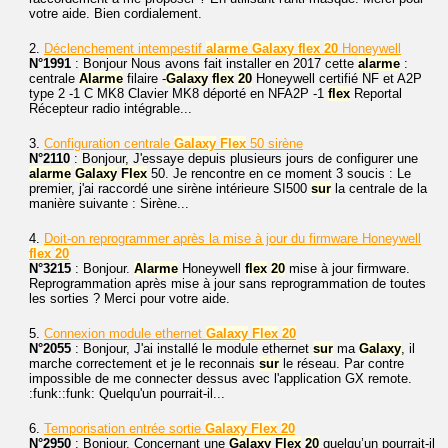
votre aide. Bien cordialement.
2.
Déclenchement intempestif
alarme
Galaxy
flex
20
Honeywell
N°1991
: Bonjour Nous avons fait installer en 2017 cette
alarme
:
centrale
Alarme
filaire -
Galaxy
flex
20
Honeywell certifié NF et A2P
type 2 -1 C MK8 Clavier MK8 déporté en NFA2P -1
flex
Reportal
Récepteur radio intégrable...
3.
Configuration centrale
Galaxy
Flex
50 sirène
N°2110
: Bonjour, J'essaye depuis plusieurs jours de configurer une
alarme
Galaxy
Flex
50. Je rencontre en ce moment 3 soucis : Le
premier, j'ai raccordé une sirène intérieure SI500
sur
la centrale de la
manière suivante : Sirène...
4.
Doit-on reprogrammer après la mise à jour du firmware Honeywell
flex
20
N°3215
: Bonjour.
Alarme
Honeywell
flex
20
mise à jour firmware.
Reprogrammation après mise à jour sans reprogrammation de toutes
les sorties ? Merci pour votre aide.
5.
Connexion module ethernet
Galaxy
Flex
20
N°2055
: Bonjour, J'ai installé le module ethernet
sur
ma
Galaxy
, il
marche correctement et je le reconnais
sur
le réseau. Par contre
impossible de me connecter dessus avec l'application GX remote.
:funk::funk: Quelqu'un pourrait-il...
6.
Temporisation entrée sortie
Galaxy
Flex
20
N°2950
: Bonjour. Concernant une
Galaxy
Flex
20
quelqu’un pourrait-il