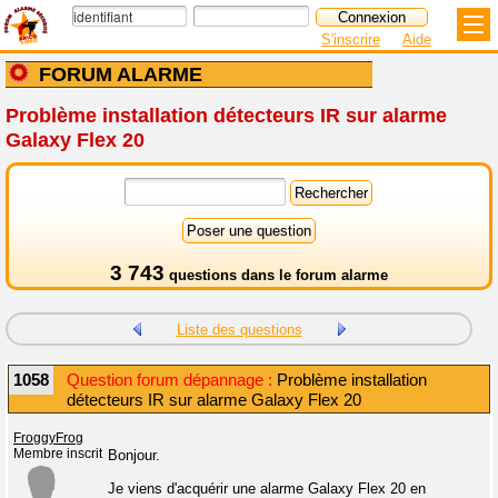
S'inscrire
Aide
FORUM ALARME
Problème installation détecteurs IR sur alarme
Galaxy Flex 20
3 743
questions dans le
forum alarme
Liste des questions
1058
Question forum dépannage :
Problème installation
détecteurs IR sur alarme Galaxy Flex 20
FroggyFrog
Membre inscrit
Bonjour.
Je viens d'acquérir une alarme Galaxy Flex 20 en