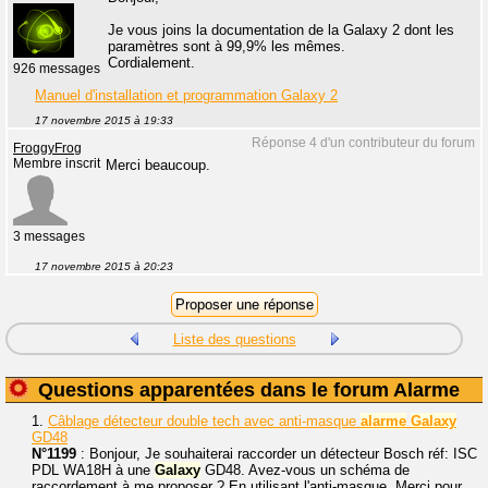
Je vous joins la documentation de la Galaxy 2 dont les
paramètres sont à 99,9% les mêmes.
Cordialement.
926 messages
Manuel d'installation et programmation Galaxy 2
17 novembre 2015 à 19:33
Réponse 4 d'un contributeur du forum
FroggyFrog
Membre inscrit
Merci beaucoup.
3 messages
17 novembre 2015 à 20:23
Liste des questions
Questions apparentées dans le forum Alarme
1.
Câblage détecteur double tech avec anti-masque
alarme
Galaxy
GD48
N°1199
: Bonjour, Je souhaiterai raccorder un détecteur Bosch réf: ISC
PDL WA18H à une
Galaxy
GD48. Avez-vous un schéma de
raccordement à me proposer ? En utilisant l'anti-masque. Merci pour