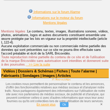
Informations sur le forum Alarme
Informations sur le moteur du forum
Mentions légales
Mentions légales :
Le contenu, textes, images, illustrations sonores, vidéos,
photos, animations, logos et autres documents constituent ensemble une
œuvre protégée par les lois en vigueur sur la propriété intellectuelle (article
L.122-4).
Aucune exploitation commerciale ou non commerciale même partielle des
données qui sont présentées sur ce site ne pourra être effectuée sans
l'accord préalable et écrit de la SARL Bricovidéo.
Toute reproduction même partielle du contenu de ce site et de l'utilisation
de la marque Bricovidéo sans autorisation sont interdites et donneront suite
à des poursuites.
>> Lire la suite
Vidéos
|
Dossiers & Schémas
|
Fiches
|
Toute l'alarme
|
Fabricants
|
Sondages
|
Images
|
Articles
© Bricovidéo
Les cookies nous permettent de personnaliser le contenu et les annonces,
d'offrir des fonctionnalités relatives aux médias sociaux et d'analyser notre
trafic. Nous partageons également des informations sur l'utilisation de notre
site avec nos partenaires de médias sociaux, de publicité et d'analyse, qui
peuvent combiner celles-ci avec d'autres informations que vous leur avez
fournies ou qu'ils ont collectées lors de votre utilisation de leurs services.
×
En savoir plus
Ok