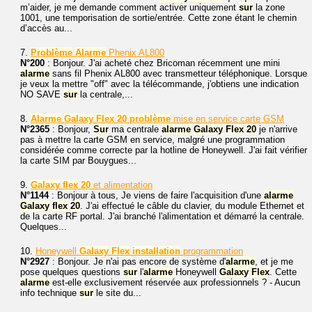
m’aider, je me demande comment activer uniquement
sur
la zone
1001, une temporisation de sortie/entrée. Cette zone étant le chemin
d’accès au...
7.
Problème
Alarme
Phenix AL800
N°200
: Bonjour. J'ai acheté chez Bricoman récemment une mini
alarme
sans fil Phenix AL800 avec transmetteur téléphonique. Lorsque
je veux la mettre "off" avec la télécommande, j'obtiens une indication
NO SAVE
sur
la centrale,...
8.
Alarme
Galaxy
Flex
20
problème
mise en service carte GSM
N°2365
: Bonjour,
Sur
ma centrale
alarme
Galaxy
Flex
20
je n'arrive
pas à mettre la carte GSM en service, malgré une programmation
considérée comme correcte par la hotline de Honeywell. J'ai fait vérifier
la carte SIM par Bouygues...
9.
Galaxy
flex
20
et alimentation
N°1144
: Bonjour à tous, Je viens de faire l'acquisition d'une
alarme
Galaxy
flex
20
. J'ai effectué le câble du clavier, du module Ethernet et
de la carte RF portal. J'ai branché l'alimentation et démarré la centrale.
Quelques...
10.
Honeywell
Galaxy
Flex
installation
programmation
N°2927
: Bonjour. Je n'ai pas encore de système d'
alarme
, et je me
pose quelques questions
sur
l'
alarme
Honeywell
Galaxy
Flex
. Cette
alarme
est-elle exclusivement réservée aux professionnels ? - Aucun
info technique
sur
le site du...